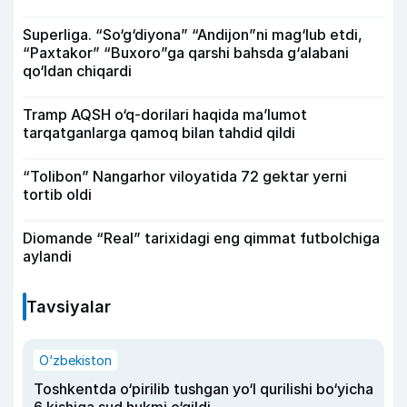
Superliga. “So‘g‘diyona” “Andijon”ni mag‘lub etdi,
“Paxtakor” “Buxoro”ga qarshi bahsda g‘alabani
qo‘ldan chiqardi
Tramp AQSH o‘q-dorilari haqida ma’lumot
tarqatganlarga qamoq bilan tahdid qildi
“Tolibon” Nangarhor viloyatida 72 gektar yerni
tortib oldi
Diomande “Real” tarixidagi eng qimmat futbolchiga
aylandi
Tavsiyalar
O‘zbekiston
Toshkentda o‘pirilib tushgan yo‘l qurilishi bo‘yicha
6 kishiga sud hukmi o‘qildi