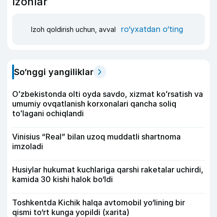
Izohlar
ro‘yxatdan o‘ting
Izoh qoldirish uchun, avval
So‘nggi yangiliklar
Oʻzbekistonda olti oyda savdo, xizmat koʻrsatish va
umumiy ovqatlanish korxonalari qancha soliq
toʻlagani ochiqlandi
Vinisius “Real” bilan uzoq muddatli shartnoma
imzoladi
Husiylar hukumat kuchlariga qarshi raketalar uchirdi,
kamida 30 kishi halok bo‘ldi
Toshkentda Kichik halqa avtomobil yo‘lining bir
qismi to‘rt kunga yopildi (xarita)