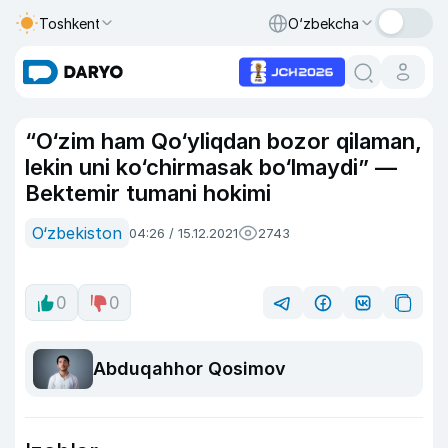
Toshkent
O‘zbekcha
“O‘zim ham Qo‘yliqdan bozor qilaman,
lekin uni ko‘chirmasak bo‘lmaydi” —
Bektemir tumani hokimi
O‘zbekiston
04:26 / 15.12.2021
2743
0
0
Abduqahhor Qosimov