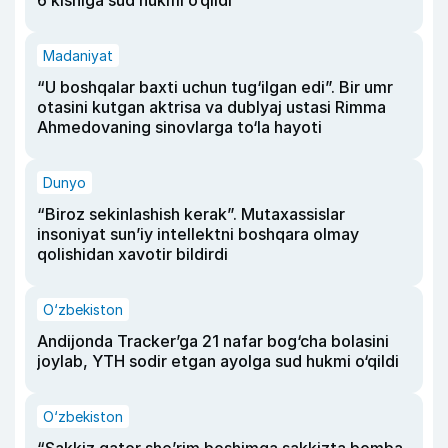
Madaniyat
“U boshqalar baxti uchun tug‘ilgan edi”. Bir umr
otasini kutgan aktrisa va dublyaj ustasi Rimma
Ahmedovaning sinovlarga to‘la hayoti
Dunyo
“Biroz sekinlashish kerak”. Mutaxassislar
insoniyat sun’iy intellektni boshqara olmay
qolishidan xavotir bildirdi
O‘zbekiston
Andijonda Tracker’ga 21 nafar bog‘cha bolasini
joylab, YTH sodir etgan ayolga sud hukmi o‘qildi
O‘zbekiston
“Sakkiz qator she’rim boshimga sakkizta bomba