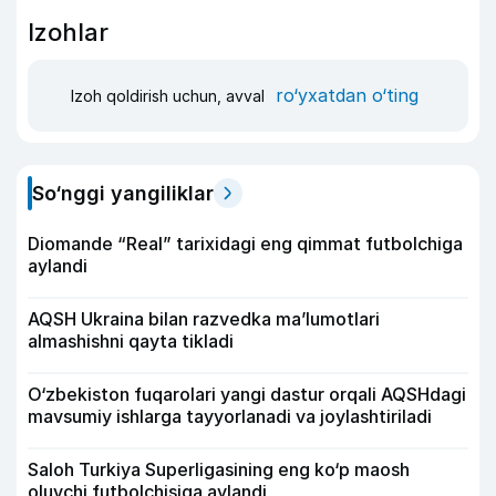
Izohlar
ro‘yxatdan o‘ting
Izoh qoldirish uchun, avval
So‘nggi yangiliklar
Diomande “Real” tarixidagi eng qimmat futbolchiga
aylandi
AQSH Ukraina bilan razvedka ma’lumotlari
almashishni qayta tikladi
O‘zbekiston fuqarolari yangi dastur orqali AQSHdagi
mavsumiy ishlarga tayyorlanadi va joylashtiriladi
Saloh Turkiya Superligasining eng ko‘p maosh
oluvchi futbolchisiga aylandi