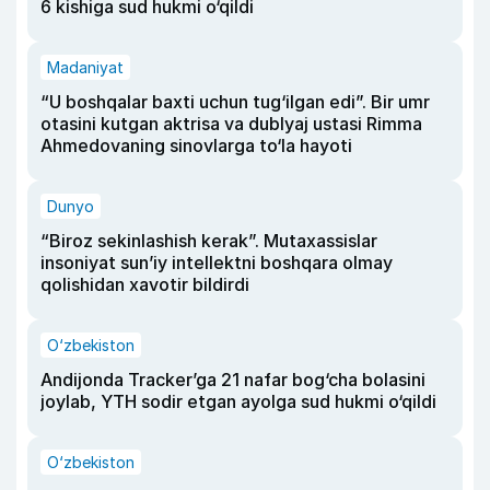
6 kishiga sud hukmi o‘qildi
Madaniyat
“U boshqalar baxti uchun tug‘ilgan edi”. Bir umr
otasini kutgan aktrisa va dublyaj ustasi Rimma
Ahmedovaning sinovlarga to‘la hayoti
Dunyo
“Biroz sekinlashish kerak”. Mutaxassislar
insoniyat sun’iy intellektni boshqara olmay
qolishidan xavotir bildirdi
O‘zbekiston
Andijonda Tracker’ga 21 nafar bog‘cha bolasini
joylab, YTH sodir etgan ayolga sud hukmi o‘qildi
O‘zbekiston