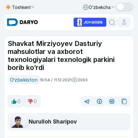
Toshkent
O‘zbekcha
Shavkat Mirziyoyev Dasturiy
mahsulotlar va axborot
texnologiyalari texnologik parkini
borib ko‘rdi
O‘zbekiston
19:54 / 11.12.2021
2093
0
0
Nurulloh Sharipov