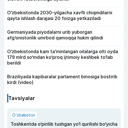
O‘zbekistonda 2030-yilgacha xavfli chiqindilarni
qayta ishlash darajasi 20 foizga yetkaziladi
Germaniyada piyodalarni urib yuborgan
afg‘onistonlik umrbod qamoqqa hukm qilindi
O‘zbekistonda kam ta’minlangan oilalarga olti oyda
179 mlrd so‘mdan ko‘proq ijtimoiy keshbek to‘lab
berildi
Braziliyada kapibaralar parlament binosiga bostirib
kirdi (video)
Tavsiyalar
O‘zbekiston
Toshkentda o‘pirilib tushgan yo‘l qurilishi bo‘yicha