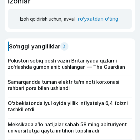
Izohlar
ro‘yxatdan o‘ting
Izoh qoldirish uchun, avval
So‘nggi yangiliklar
Pokiston sobiq bosh vaziri Britaniyada qizlarni
zo‘rlashda gumonlanib ushlangan — The Guardian
Samarqandda tuman elektr ta’minoti korxonasi
rahbari pora bilan ushlandi
O‘zbekistonda iyul oyida yillik inflyatsiya 6,4 foizni
tashkil etdi
Meksikada a’lo natijalar sabab 58 ming abituriyent
universitetga qayta imtihon topshiradi