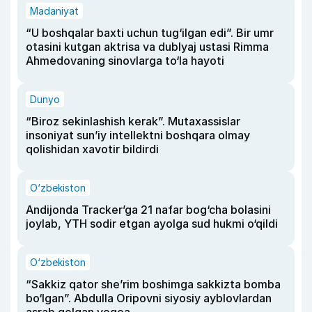
Madaniyat
“U boshqalar baxti uchun tug‘ilgan edi”. Bir umr
otasini kutgan aktrisa va dublyaj ustasi Rimma
Ahmedovaning sinovlarga to‘la hayoti
Dunyo
“Biroz sekinlashish kerak”. Mutaxassislar
insoniyat sun’iy intellektni boshqara olmay
qolishidan xavotir bildirdi
O‘zbekiston
Andijonda Tracker’ga 21 nafar bog‘cha bolasini
joylab, YTH sodir etgan ayolga sud hukmi o‘qildi
O‘zbekiston
“Sakkiz qator she’rim boshimga sakkizta bomba
bo‘lgan”. Abdulla Oripovni siyosiy ayblovlardan
asrab qolgan voqea