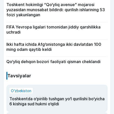
Toshkent hokimligi “Qo‘yliq avenue” mojarosi
yuzasidan munosabat bildirdi: qurilish ishlarining 53
foizi yakunlangan
FIFA Yevropa ligalari tomonidan jiddiy qarshilikka
uchradi
Ikki hafta ichida Afg‘onistonga ikki davlatdan 100
ming odam qaytib keldi
Qo‘yliq dehqon bozori faoliyati qisman cheklandi
Tavsiyalar
O‘zbekiston
Toshkentda o‘pirilib tushgan yo‘l qurilishi bo‘yicha
6 kishiga sud hukmi o‘qildi