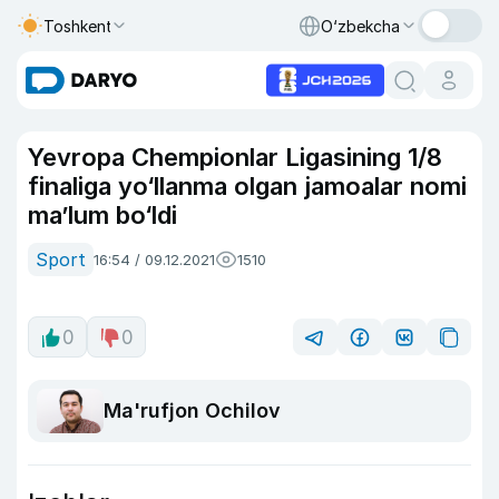
Toshkent
O‘zbekcha
Yevropa Chempionlar Ligasining 1/8
finaliga yo‘llanma olgan jamoalar nomi
ma’lum bo‘ldi
Sport
16:54 / 09.12.2021
1510
0
0
Ma'rufjon Ochilov