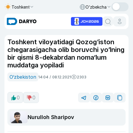
Toshkent
O‘zbekcha
Toshkent viloyatidagi Qozog‘iston
chegarasigacha olib boruvchi yo‘lning
bir qismi 8-dekabrdan noma’lum
muddatga yopiladi
O‘zbekiston
14:04 / 08.12.2021
2303
0
0
Nurulloh Sharipov