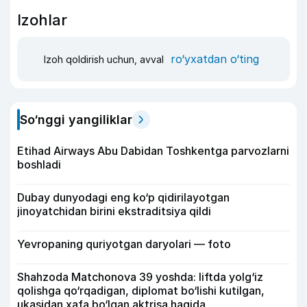
Izohlar
ro‘yxatdan o‘ting
Izoh qoldirish uchun, avval
So‘nggi yangiliklar
Etihad Airways Abu Dabidan Toshkentga parvozlarni
boshladi
Dubay dunyodagi eng ko‘p qidirilayotgan
jinoyatchidan birini ekstraditsiya qildi
Yevropaning quriyotgan daryolari — foto
Shahzoda Matchonova 39 yoshda: liftda yolg‘iz
qolishga qo‘rqadigan, diplomat bo‘lishi kutilgan,
ukasidan xafa bo‘lgan aktrisa haqida