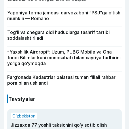
Yaponiya terma jamoasi darvozaboni “PSJ”ga o‘tishi
mumkin — Romano
Tog‘li va chegara oldi hududlarga tashrif tartibi
soddalashtiriladi
“Yaxshilik Airdropi”: Uzum, PUBG Mobile va Ona
fondi Bilimlar kuni munosabati bilan xayriya tadbirini
yo‘lga qo‘ymoqda
Farg‘onada Kadastrlar palatasi tuman filiali rahbari
pora bilan ushlandi
Tavsiyalar
O‘zbekiston
Jizzaxda 77 yoshli taksichini qo‘y sotib olish