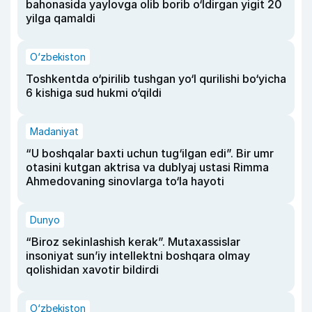
bahonasida yaylovga olib borib o‘ldirgan yigit 20
yilga qamaldi
O‘zbekiston
Toshkentda o‘pirilib tushgan yo‘l qurilishi bo‘yicha
6 kishiga sud hukmi o‘qildi
Madaniyat
“U boshqalar baxti uchun tug‘ilgan edi”. Bir umr
otasini kutgan aktrisa va dublyaj ustasi Rimma
Ahmedovaning sinovlarga to‘la hayoti
Dunyo
“Biroz sekinlashish kerak”. Mutaxassislar
insoniyat sun’iy intellektni boshqara olmay
qolishidan xavotir bildirdi
O‘zbekiston