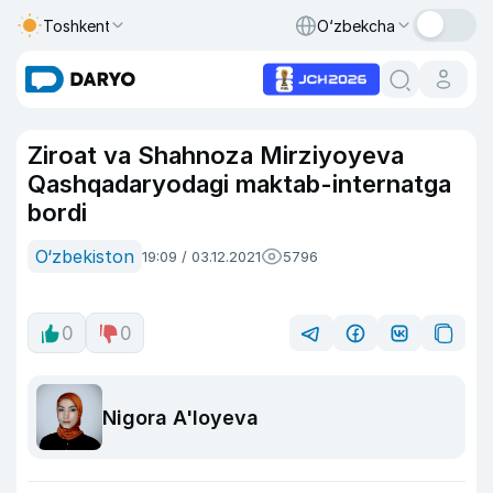
Toshkent
O‘zbekcha
Ziroat va Shahnoza Mirziyoyeva
Qashqadaryodagi maktab-internatga
bordi
O‘zbekiston
19:09 / 03.12.2021
5796
0
0
Nigora A'loyeva