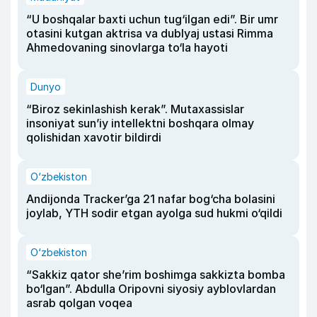
“U boshqalar baxti uchun tug‘ilgan edi”. Bir umr
otasini kutgan aktrisa va dublyaj ustasi Rimma
Ahmedovaning sinovlarga to‘la hayoti
Dunyo
“Biroz sekinlashish kerak”. Mutaxassislar
insoniyat sun’iy intellektni boshqara olmay
qolishidan xavotir bildirdi
O‘zbekiston
Andijonda Tracker’ga 21 nafar bog‘cha bolasini
joylab, YTH sodir etgan ayolga sud hukmi o‘qildi
O‘zbekiston
“Sakkiz qator she’rim boshimga sakkizta bomba
bo‘lgan”. Abdulla Oripovni siyosiy ayblovlardan
asrab qolgan voqea