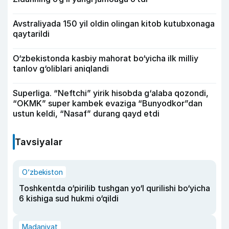
Avstraliyada 150 yil oldin olingan kitob kutubxonaga
qaytarildi
O‘zbekistonda kasbiy mahorat bo‘yicha ilk milliy
tanlov g‘oliblari aniqlandi
Superliga. “Neftchi” yirik hisobda g‘alaba qozondi,
“OKMK” super kambek evaziga “Bunyodkor”dan
ustun keldi, “Nasaf” durang qayd etdi
Tavsiyalar
O‘zbekiston
Toshkentda o‘pirilib tushgan yo‘l qurilishi bo‘yicha
6 kishiga sud hukmi o‘qildi
Madaniyat