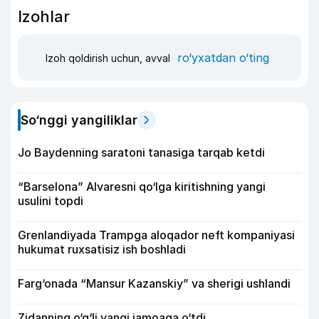
Izohlar
ro‘yxatdan o‘ting
Izoh qoldirish uchun, avval
So‘nggi yangiliklar
Jo Baydenning saratoni tanasiga tarqab ketdi
“Barselona” Alvaresni qo‘lga kiritishning yangi
usulini topdi
Grenlandiyada Trampga aloqador neft kompaniyasi
hukumat ruxsatisiz ish boshladi
Farg‘onada “Mansur Kazanskiy” va sherigi ushlandi
Zidanning o‘g‘li yangi jamoaga o‘tdi