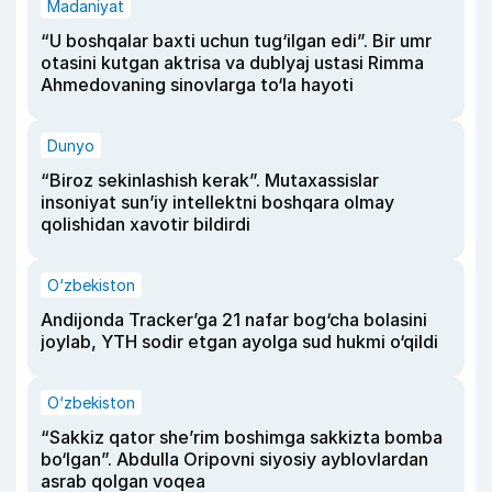
Madaniyat
“U boshqalar baxti uchun tug‘ilgan edi”. Bir umr
otasini kutgan aktrisa va dublyaj ustasi Rimma
Ahmedovaning sinovlarga to‘la hayoti
Dunyo
“Biroz sekinlashish kerak”. Mutaxassislar
insoniyat sun’iy intellektni boshqara olmay
qolishidan xavotir bildirdi
O‘zbekiston
Andijonda Tracker’ga 21 nafar bog‘cha bolasini
joylab, YTH sodir etgan ayolga sud hukmi o‘qildi
O‘zbekiston
“Sakkiz qator she’rim boshimga sakkizta bomba
bo‘lgan”. Abdulla Oripovni siyosiy ayblovlardan
asrab qolgan voqea