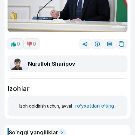
0
0
Nurulloh Sharipov
Izohlar
ro‘yxatdan o‘ting
Izoh qoldirish uchun, avval
So‘nggi yangiliklar