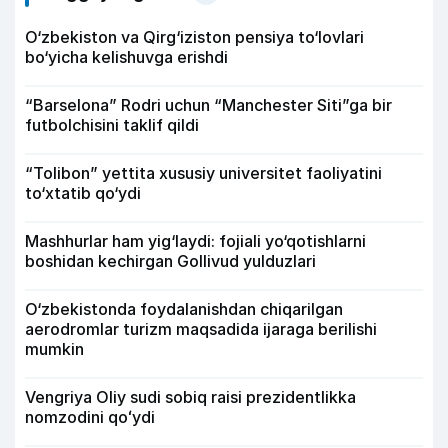
O‘zbekiston va Qirg‘iziston pensiya to‘lovlari
bo‘yicha kelishuvga erishdi
“Barselona” Rodri uchun “Manchester Siti”ga bir
futbolchisini taklif qildi
“Tolibon” yettita xususiy universitet faoliyatini
to‘xtatib qo‘ydi
Mashhurlar ham yig‘laydi: fojiali yo‘qotishlarni
boshidan kechirgan Gollivud yulduzlari
O‘zbekistonda foydalanishdan chiqarilgan
aerodromlar turizm maqsadida ijaraga berilishi
mumkin
Vengriya Oliy sudi sobiq raisi prezidentlikka
nomzodini qoʻydi