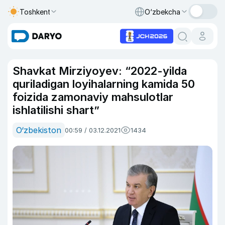
Toshkent
O‘zbekcha
Shavkat Mirziyoyev: “2022-yilda
quriladigan loyihalarning kamida 50
foizida zamonaviy mahsulotlar
ishlatilishi shart”
O‘zbekiston
00:59 / 03.12.2021
1434