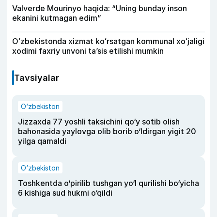
Valverde Mourinyo haqida: “Uning bunday inson
ekanini kutmagan edim”
Oʻzbekistonda xizmat koʻrsatgan kommunal xoʻjaligi
xodimi faxriy unvoni taʼsis etilishi mumkin
Tavsiyalar
O‘zbekiston
Jizzaxda 77 yoshli taksichini qo‘y sotib olish
bahonasida yaylovga olib borib o‘ldirgan yigit 20
yilga qamaldi
O‘zbekiston
Toshkentda o‘pirilib tushgan yo‘l qurilishi bo‘yicha
6 kishiga sud hukmi o‘qildi