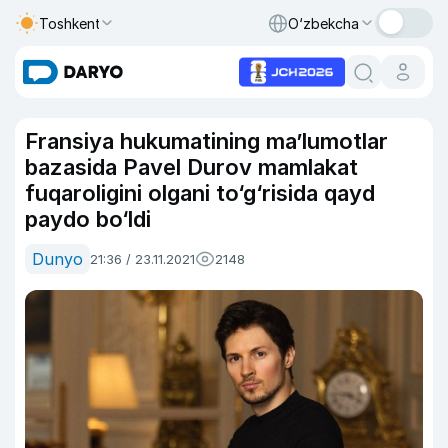
Toshkent
O‘zbekcha
Fransiya hukumatining ma’lumotlar
bazasida Pavel Durov mamlakat
fuqaroligini olgani to‘g‘risida qayd
paydo bo‘ldi
Dunyo
21:36 / 23.11.2021
2148