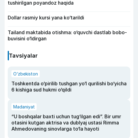
tushirilgan poyandoz haqida
Dollar rasmiy kursi yana ko‘tarildi
Tailand maktabida otishma: o‘quvchi dastlab bobo-
buvisini o‘ldirgan
Tavsiyalar
O‘zbekiston
Toshkentda o‘pirilib tushgan yo‘l qurilishi bo‘yicha
6 kishiga sud hukmi o‘qildi
Madaniyat
“U boshqalar baxti uchun tug‘ilgan edi”. Bir umr
otasini kutgan aktrisa va dublyaj ustasi Rimma
Ahmedovaning sinovlarga to‘la hayoti