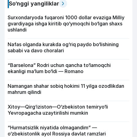
So‘nggi yangiliklar
Surxondaryoda fuqaroni 1000 dollar evaziga Milliy
gvardiyaga ishga kiritib qo‘ymoqchi bo‘lgan shaxs
ushlandi
Nafas olganda kurakda og‘riq paydo bo‘lishining
sababi va davo choralari
“Barselona” Rodri uchun qancha to‘lamoqchi
ekanligi ma’lum bo‘ldi — Romano
Namangan shahar sobiq hokimi 11 yilga ozodlikdan
mahrum qilindi
Xitoy—Qirg‘iziston—O‘zbekiston temiryo‘li
Yevropagacha uzaytirilishi mumkin
“Hurmatsizlik niyatida olmagandim” —
o‘zbekistonlik ayol Rossiya davlat ramzlari