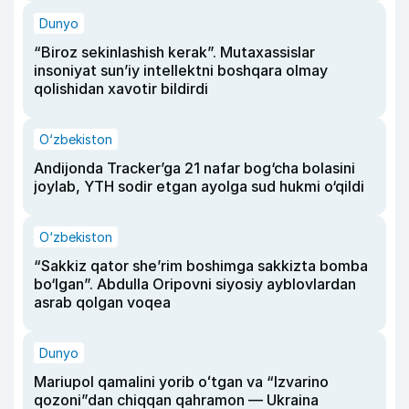
Dunyo
“Biroz sekinlashish kerak”. Mutaxassislar
insoniyat sun’iy intellektni boshqara olmay
qolishidan xavotir bildirdi
O‘zbekiston
Andijonda Tracker’ga 21 nafar bog‘cha bolasini
joylab, YTH sodir etgan ayolga sud hukmi o‘qildi
O‘zbekiston
“Sakkiz qator she’rim boshimga sakkizta bomba
bo‘lgan”. Abdulla Oripovni siyosiy ayblovlardan
asrab qolgan voqea
Dunyo
Mariupol qamalini yorib oʻtgan va “Izvarino
qozoni”dan chiqqan qahramon — Ukraina