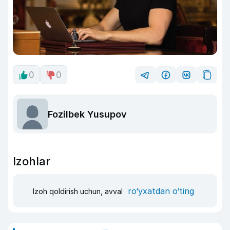
0
0
Fozilbek Yusupov
Izohlar
ro‘yxatdan o‘ting
Izoh qoldirish uchun, avval