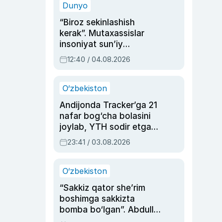
Dunyo
“Biroz sekinlashish
kerak”. Mutaxassislar
insoniyat sun’iy
intellektni boshqara
12:40 / 04.08.2026
olmay qolishidan xavotir
bildirdi
O‘zbekiston
Andijonda Tracker’ga 21
nafar bog‘cha bolasini
joylab, YTH sodir etgan
ayolga sud hukmi o‘qildi
23:41 / 03.08.2026
O‘zbekiston
“Sakkiz qator she’rim
boshimga sakkizta
bomba bo‘lgan”. Abdulla
Oripovni siyosiy