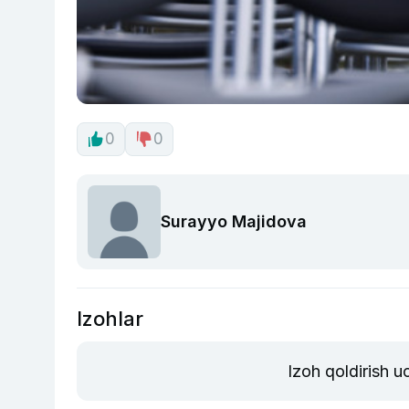
0
0
Surayyo Majidova
Izohlar
Izoh qoldirish 