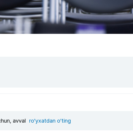
uchun, avval
ro‘yxatdan o‘ting