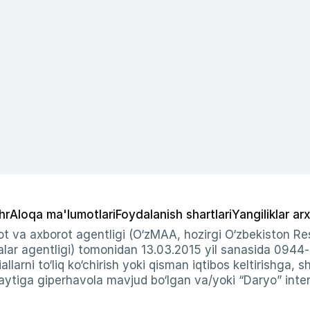
hr
Aloqa ma'lumotlari
Foydalanish shartlari
Yangiliklar arx
t va axborot agentligi (O‘zMAA, hozirgi O‘zbekiston Res
ar agentligi) tomonidan 13.03.2015 yil sanasida 0944
allarni to‘liq ko‘chirish yoki qisman iqtibos keltirishga, 
ytiga giperhavola mavjud bo‘lgan va/yoki “Daryo” intern