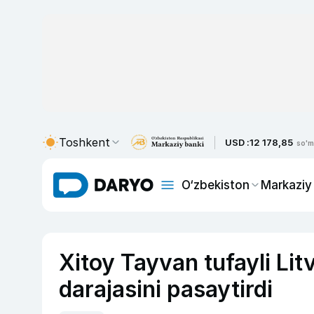
Toshkent
USD :
12 178,85
so'm
O‘zbekiston
Markaziy
Xitoy Tayvan tufayli Lit
darajasini pasaytirdi