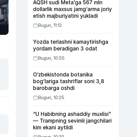
AQSH sudi Meta’ga 567 mln
dollarlik maxsus jamg‘arma joriy
etish majburiyatini yukladi
Bugun, 11:12
Yozda terlashni kamaytirishga
yordam beradigan 3 odat
Bugun, 10:55
O‘zbekistonda botanika
bog‘lariga tashriflar soni 3,8
barobarga oshdi
Bugun, 10:25
“U Habibning ashaddiy muxlisi”
— Trampning sevimli jangchilari
kim ekani aytildi
Bugun, 10:20