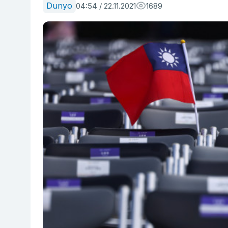
Dunyo
04:54 / 22.11.2021
1689