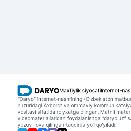
Maxfiylik siyosati
Internet-nas
“Daryo” internet-nashrining (O‘zbekiston matbuo
huzuridagi Axborot va ommaviy kommunikatsiyal
vositasi sifatida ro‘yxatga olingan. Matnli materi
videomateriallaridan foydalanishga “daryo.uz” sa
yozuv ilova qilingan taqdirda yo‘l qo‘yiladi.