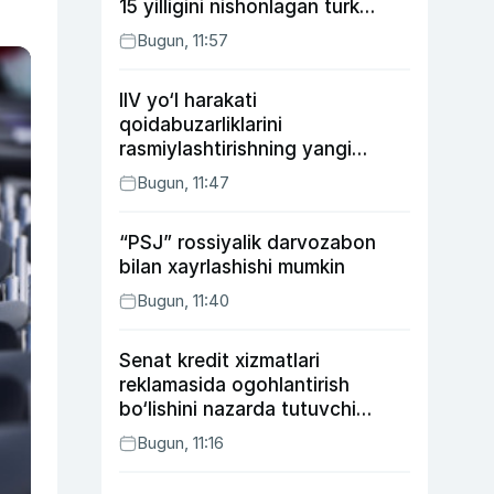
15 yilligini nishonlagan turk
aktyorlari va Kamelot qasriga
Bugun, 11:57
sayohat qilgan Zebo Rahimova
IIV yo‘l harakati
qoidabuzarliklarini
rasmiylashtirishning yangi
tartibini taklif qildi
Bugun, 11:47
“PSJ” rossiyalik darvozabon
bilan xayrlashishi mumkin
Bugun, 11:40
Senat kredit xizmatlari
reklamasida ogohlantirish
bo‘lishini nazarda tutuvchi
qonunni ma’qulladi
Bugun, 11:16