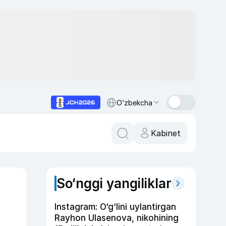
O‘zbekcha
Kabinet
So‘nggi yangiliklar
Instagram: O‘g‘lini uylantirgan
Rayhon Ulasenova, nikohining