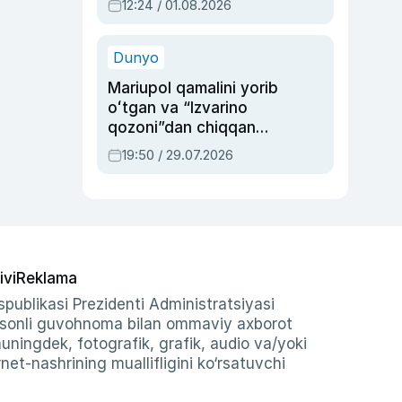
12:24 / 01.08.2026
ayblovlardan asrab
qolgan voqea
Dunyo
Mariupol qamalini yorib
oʻtgan va “Izvarino
qozoni”dan chiqqan
qahramon — Ukraina
19:50 / 29.07.2026
armiyasi bosh
qoʻmondoni Drapatiy
haqida
ivi
Reklama
publikasi Prezidenti Administratsiyasi
-sonli guvohnoma bilan ommaviy axborot
shuningdek, fotografik, grafik, audio va/yoki
et-nashrining muallifligini ko‘rsatuvchi