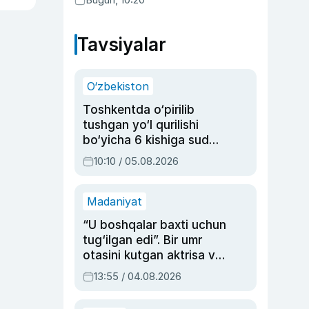
Tavsiyalar
O‘zbekiston
Toshkentda o‘pirilib
tushgan yo‘l qurilishi
bo‘yicha 6 kishiga sud
hukmi o‘qildi
10:10 / 05.08.2026
Madaniyat
“U boshqalar baxti uchun
tug‘ilgan edi”. Bir umr
otasini kutgan aktrisa va
dublyaj ustasi Rimma
13:55 / 04.08.2026
Ahmedovaning
sinovlarga to‘la hayoti