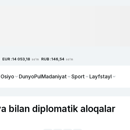
EUR :
RUB :
14 053,18
146,54
so'm
so'm
 Osiyo
Dunyo
Pul
Madaniyat
Sport
Layfstayl
va bilan diplomatik aloqalar