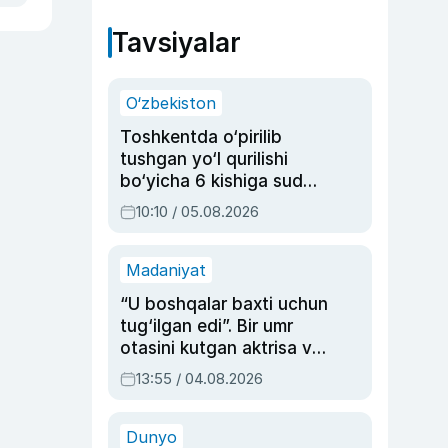
Tavsiyalar
O‘zbekiston
Toshkentda o‘pirilib
tushgan yo‘l qurilishi
bo‘yicha 6 kishiga sud
hukmi o‘qildi
10:10 / 05.08.2026
Madaniyat
“U boshqalar baxti uchun
tug‘ilgan edi”. Bir umr
otasini kutgan aktrisa va
dublyaj ustasi Rimma
13:55 / 04.08.2026
Ahmedovaning
sinovlarga to‘la hayoti
Dunyo