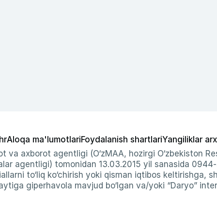
hr
Aloqa ma'lumotlari
Foydalanish shartlari
Yangiliklar arx
t va axborot agentligi (O‘zMAA, hozirgi O‘zbekiston Res
ar agentligi) tomonidan 13.03.2015 yil sanasida 0944
allarni to‘liq ko‘chirish yoki qisman iqtibos keltirishga, 
ytiga giperhavola mavjud bo‘lgan va/yoki “Daryo” intern