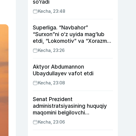
so‘radi
Kecha, 23:48
Superliga. “Navbahor”
“Surxon”ni o‘z uyida mag‘lub
etdi, “Lokomotiv” va “Xorazm”
uyda g‘alaba qozondi
Kecha, 23:26
Aktyor Abdu­mannon
Ubaydullayev vafot etdi
Kecha, 23:08
Senat Prezident
administratsiyasining huquqiy
maqomini belgilovchi
konstitutsiyaviy qonunni
Kecha, 23:06
ma’qulladi