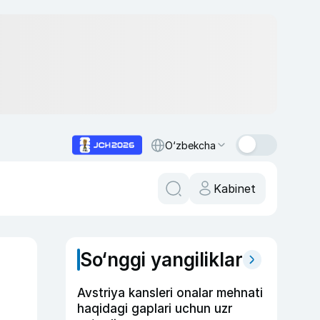
O‘zbekcha
Kabinet
So‘nggi yangiliklar
Avstriya kansleri onalar mehnati
haqidagi gaplari uchun uzr