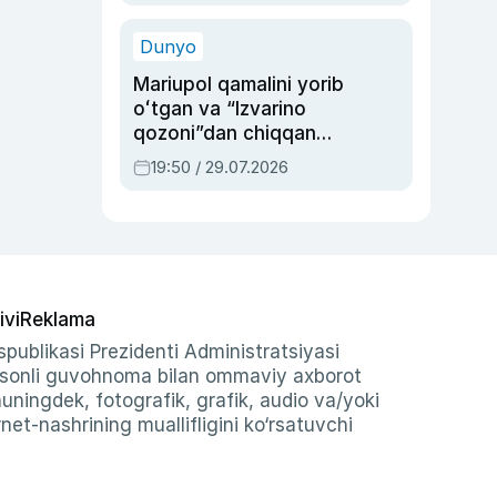
qolgan voqea
Dunyo
Mariupol qamalini yorib
oʻtgan va “Izvarino
qozoni”dan chiqqan
qahramon — Ukraina
19:50 / 29.07.2026
armiyasi bosh
qoʻmondoni Drapatiy
haqida
ivi
Reklama
publikasi Prezidenti Administratsiyasi
-sonli guvohnoma bilan ommaviy axborot
shuningdek, fotografik, grafik, audio va/yoki
et-nashrining muallifligini ko‘rsatuvchi