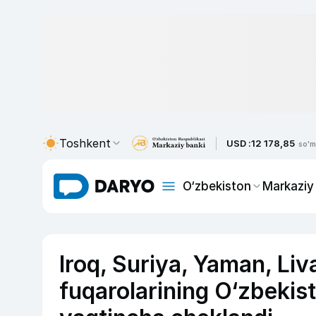
Toshkent
USD :
12 178,85
so'm
O‘zbekiston
Markaziy
Iroq, Suriya, Yaman, Liv
fuqarolarining O‘zbekis