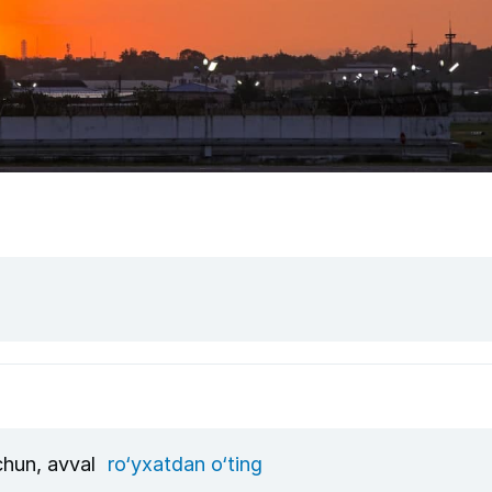
uchun, avval
ro‘yxatdan o‘ting