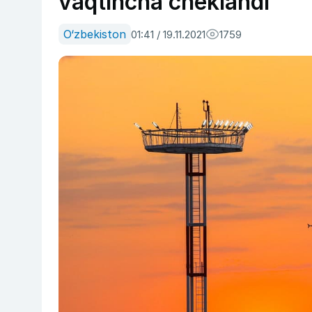
vaqtincha cheklandi
O‘zbekiston
01:41 / 19.11.2021
1759