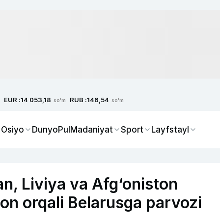
EUR :
RUB :
14 053,18
146,54
so'm
so'm
 Osiyo
Dunyo
Pul
Madaniyat
Sport
Layfstayl
an, Liviya va Afg‘oniston
ton orqali Belarusga parvozi