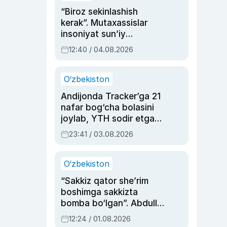
“Biroz sekinlashish
kerak”. Mutaxassislar
insoniyat sun’iy
intellektni boshqara
12:40 / 04.08.2026
olmay qolishidan xavotir
bildirdi
O‘zbekiston
Andijonda Tracker’ga 21
nafar bog‘cha bolasini
joylab, YTH sodir etgan
ayolga sud hukmi o‘qildi
23:41 / 03.08.2026
O‘zbekiston
“Sakkiz qator she’rim
boshimga sakkizta
bomba bo‘lgan”. Abdulla
Oripovni siyosiy
12:24 / 01.08.2026
ayblovlardan asrab