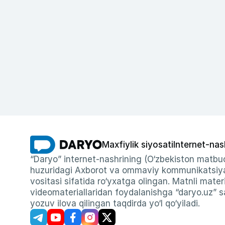
Maxfiylik siyosati
Internet-nas
“Daryo” internet-nashrining (O‘zbekiston matbuo
huzuridagi Axborot va ommaviy kommunikatsiyal
vositasi sifatida ro‘yxatga olingan. Matnli materi
videomateriallaridan foydalanishga “daryo.uz” sa
yozuv ilova qilingan taqdirda yo‘l qo‘yiladi.