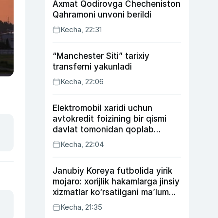
Axmat Qodirovga Checheniston
Qahramoni unvoni berildi
Kecha, 22:31
“Manchester Siti” tarixiy
transferni yakunladi
Kecha, 22:06
Elektromobil xaridi uchun
avtokredit foizining bir qismi
davlat tomonidan qoplab
berilishi mumkin
Kecha, 22:04
Janubiy Koreya futbolida yirik
mojaro: xorijlik hakamlarga jinsiy
xizmatlar ko‘rsatilgani ma’lum
qilindi
Kecha, 21:35