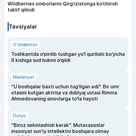
Wildberries omborlarini Qirg‘izistonga ko‘chirish
taklif qilindi
Tavsiyalar
O‘zbekiston
Toshkentda o‘pirilib tushgan yo‘l qurilishi bo‘yicha
6 kishiga sud hukmi o‘qildi
Madaniyat
“U boshqalar baxti uchun tug‘ilgan edi”. Bir umr
otasini kutgan aktrisa va dublyaj ustasi Rimma
Ahmedovaning sinovlarga to‘la hayoti
Dunyo
“Biroz sekinlashish kerak”. Mutaxassislar
insoniyat sun’iy intellektni boshqara olmay