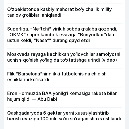
O‘zbekistonda kasbiy mahorat bo‘yicha ilk milliy
tanlov g‘oliblari aniqlandi
Superliga. “Neftchi” yirik hisobda g‘alaba qozondi,
“OKMK” super kambek evaziga “Bunyodkor”dan
ustun keldi, “Nasaf” durang qayd etdi
Moskvada reysga kechikkan yo‘lovchilar samolyotni
uchish-qo‘nish yo‘lagida to‘xtatishga urindi (video)
Flik “Barselona”ning ikki futbolchisiga chiqish
eshiklarini ko‘rsatdi
Eron Hormuzda BAA yonilg‘i kemasiga raketa bilan
hujum qildi — Abu Dabi
Qashqadaryoda 6 gektar yerni xususiylashtirib
berish evaziga 100 mln so‘m so‘ragan shaxs ushlandi