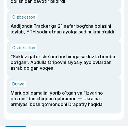
qolishidan xavotir bildirdi
O‘zbekiston
Andijonda Tracker’ga 21 nafar bog‘cha bolasini
joylab, YTH sodir etgan ayolga sud hukmi o‘qildi
O‘zbekiston
“Sakkiz qator she’rim boshimga sakkizta bomba
bo‘lgan”. Abdulla Oripovni siyosiy ayblovlardan
asrab qolgan voqea
Dunyo
Mariupol qamalini yorib oʻtgan va “Izvarino
qozoni”dan chiqqan qahramon — Ukraina
armiyasi bosh qoʻmondoni Drapatiy haqida