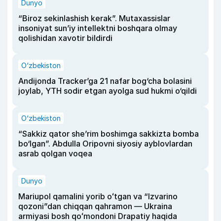
Dunyo
“Biroz sekinlashish kerak”. Mutaxassislar
insoniyat sun’iy intellektni boshqara olmay
qolishidan xavotir bildirdi
O‘zbekiston
Andijonda Tracker’ga 21 nafar bog‘cha bolasini
joylab, YTH sodir etgan ayolga sud hukmi o‘qildi
O‘zbekiston
“Sakkiz qator she’rim boshimga sakkizta bomba
bo‘lgan”. Abdulla Oripovni siyosiy ayblovlardan
asrab qolgan voqea
Dunyo
Mariupol qamalini yorib oʻtgan va “Izvarino
qozoni”dan chiqqan qahramon — Ukraina
armiyasi bosh qoʻmondoni Drapatiy haqida