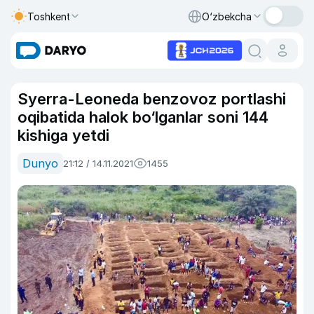
Toshkent
O‘zbekcha
Syerra-Leoneda benzovoz portlashi
oqibatida halok bo‘lganlar soni 144
kishiga yetdi
Dunyo
21:12 / 14.11.2021
1455