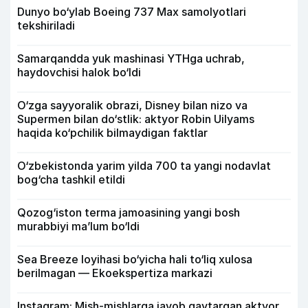
Dunyo bo‘ylab Boeing 737 Max samolyotlari
tekshiriladi
Samarqandda yuk mashinasi YTHga uchrab,
haydovchisi halok bo‘ldi
O‘zga sayyoralik obrazi, Disney bilan nizo va
Supermen bilan do‘stlik: aktyor Robin Uilyams
haqida ko‘pchilik bilmaydigan faktlar
O‘zbekistonda yarim yilda 700 ta yangi nodavlat
bog‘cha tashkil etildi
Qozog‘iston terma jamoasining yangi bosh
murabbiyi ma’lum bo‘ldi
Sea Breeze loyihasi bo‘yicha hali to‘liq xulosa
berilmagan — Ekoekspertiza markazi
Instagram: Mish-mishlarga javob qaytargan aktyor,