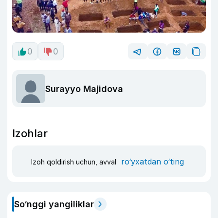
0
0
Surayyo Majidova
Izohlar
ro‘yxatdan o‘ting
Izoh qoldirish uchun, avval
So‘nggi yangiliklar