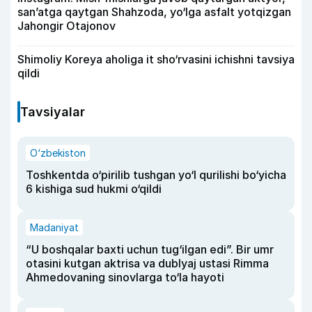
san’atga qaytgan Shahzoda, yo‘lga asfalt yotqizgan
Jahongir Otajonov
Shimoliy Koreya aholiga it sho‘rvasini ichishni tavsiya
qildi
Tavsiyalar
O‘zbekiston
Toshkentda o‘pirilib tushgan yo‘l qurilishi bo‘yicha
6 kishiga sud hukmi o‘qildi
Madaniyat
“U boshqalar baxti uchun tug‘ilgan edi”. Bir umr
otasini kutgan aktrisa va dublyaj ustasi Rimma
Ahmedovaning sinovlarga to‘la hayoti