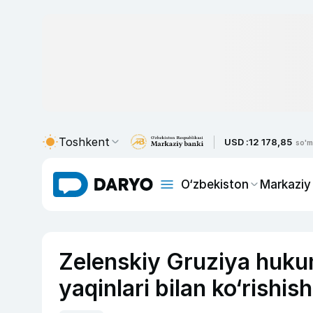
Toshkent
USD :
12 178,85
so'm
O‘zbekiston
Markaziy
Zelenskiy Gruziya huku
yaqinlari bilan ko‘rishis