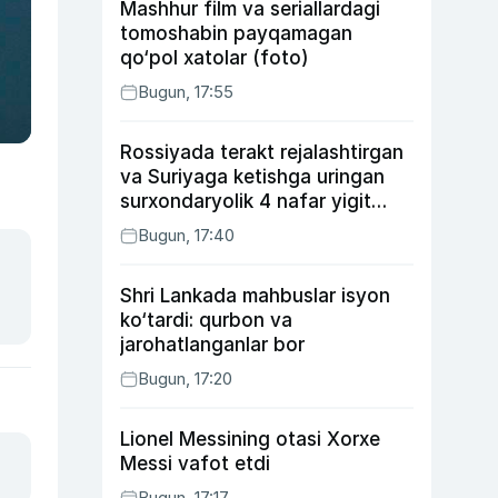
Mashhur film va seriallardagi
tomoshabin payqamagan
qo‘pol xatolar (foto)
Bugun, 17:55
Rossiyada terakt rejalashtirgan
va Suriyaga ketishga uringan
surxondaryolik 4 nafar yigit
qamaldi
Bugun, 17:40
Shri Lankada mahbuslar isyon
ko‘tardi: qurbon va
jarohatlanganlar bor
Bugun, 17:20
Lionel Messining otasi Xorxe
Messi vafot etdi
Bugun, 17:17