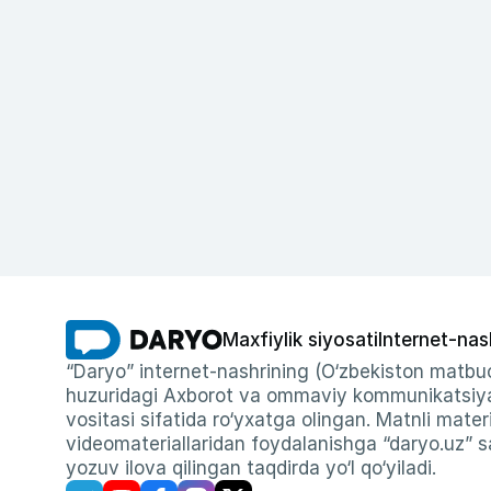
Maxfiylik siyosati
Internet-nas
“Daryo” internet-nashrining (O‘zbekiston matbuo
huzuridagi Axborot va ommaviy kommunikatsiyal
vositasi sifatida ro‘yxatga olingan. Matnli materi
videomateriallaridan foydalanishga “daryo.uz” sa
yozuv ilova qilingan taqdirda yo‘l qo‘yiladi.