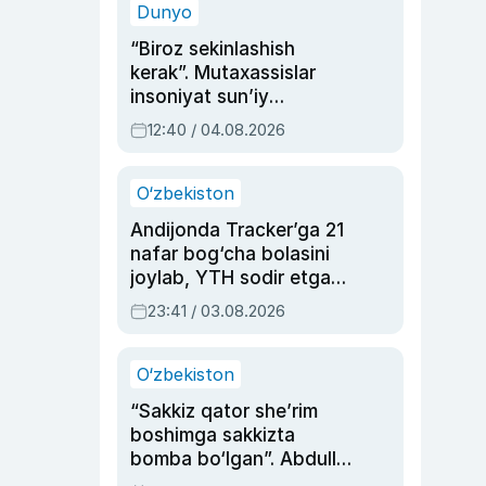
Dunyo
“Biroz sekinlashish
kerak”. Mutaxassislar
insoniyat sun’iy
intellektni boshqara
12:40 / 04.08.2026
olmay qolishidan xavotir
bildirdi
O‘zbekiston
Andijonda Tracker’ga 21
nafar bog‘cha bolasini
joylab, YTH sodir etgan
ayolga sud hukmi o‘qildi
23:41 / 03.08.2026
O‘zbekiston
“Sakkiz qator she’rim
boshimga sakkizta
bomba bo‘lgan”. Abdulla
Oripovni siyosiy