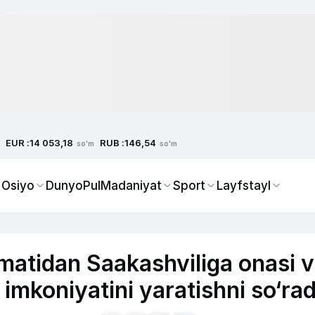
EUR :
RUB :
14 053,18
146,54
so'm
so'm
 Osiyo
Dunyo
Pul
Madaniyat
Sport
Layfstayl
matidan Saakashviliga onasi 
h imkoniyatini yaratishni so‘rad