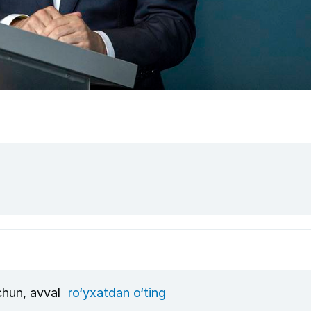
uchun, avval
ro‘yxatdan o‘ting