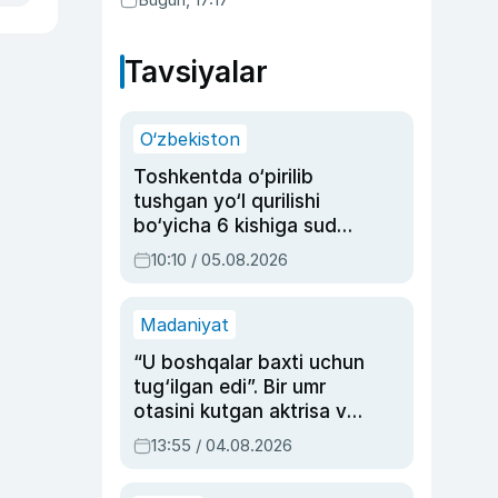
Tavsiyalar
O‘zbekiston
Toshkentda o‘pirilib
tushgan yo‘l qurilishi
bo‘yicha 6 kishiga sud
hukmi o‘qildi
10:10 / 05.08.2026
Madaniyat
“U boshqalar baxti uchun
tug‘ilgan edi”. Bir umr
otasini kutgan aktrisa va
dublyaj ustasi Rimma
13:55 / 04.08.2026
Ahmedovaning
sinovlarga to‘la hayoti