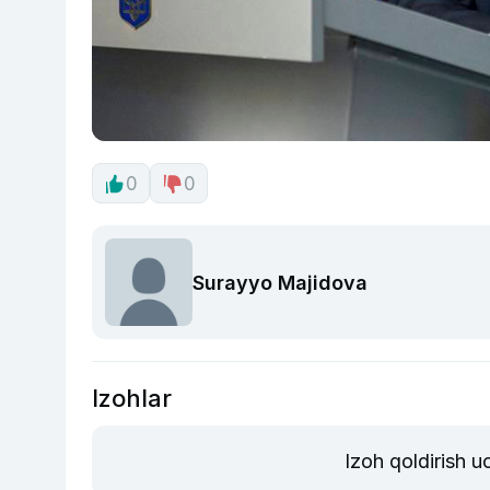
0
0
Surayyo Majidova
Izohlar
Izoh qoldirish 