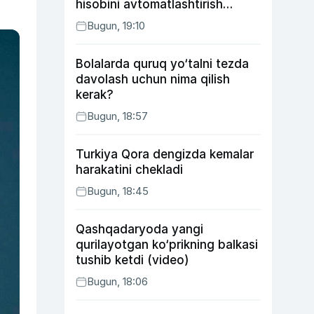
hisobini avtomatlashtirish
rejasini ishlab chiqishni
Bugun, 19:10
ma’qulladi
Bolalarda quruq yo‘talni tezda
davolash uchun nima qilish
kerak?
Bugun, 18:57
Turkiya Qora dengizda kemalar
harakatini chekladi
Bugun, 18:45
Qashqadaryoda yangi
qurilayotgan ko‘prikning balkasi
tushib ketdi (video)
Bugun, 18:06