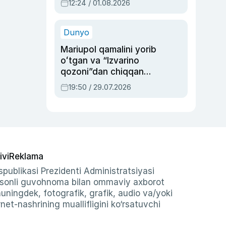
12:24 / 01.08.2026
ayblovlardan asrab
qolgan voqea
Dunyo
Mariupol qamalini yorib
oʻtgan va “Izvarino
qozoni”dan chiqqan
qahramon — Ukraina
19:50 / 29.07.2026
armiyasi bosh
qoʻmondoni Drapatiy
haqida
ivi
Reklama
publikasi Prezidenti Administratsiyasi
-sonli guvohnoma bilan ommaviy axborot
shuningdek, fotografik, grafik, audio va/yoki
et-nashrining muallifligini ko‘rsatuvchi