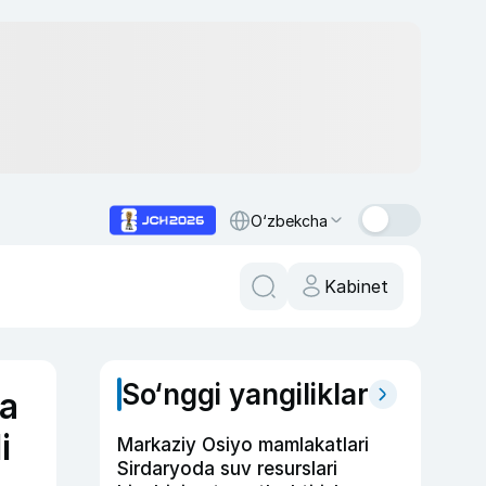
O‘zbekcha
Kabinet
So‘nggi yangiliklar
va
i
Markaziy Osiyo mamlakatlari
Sirdaryoda suv resurslari