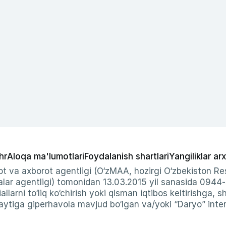
hr
Aloqa ma'lumotlari
Foydalanish shartlari
Yangiliklar arx
t va axborot agentligi (O‘zMAA, hozirgi O‘zbekiston Res
ar agentligi) tomonidan 13.03.2015 yil sanasida 0944
allarni to‘liq ko‘chirish yoki qisman iqtibos keltirishga, 
ytiga giperhavola mavjud bo‘lgan va/yoki “Daryo” intern