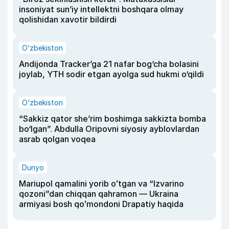
insoniyat sun’iy intellektni boshqara olmay
qolishidan xavotir bildirdi
O‘zbekiston
Andijonda Tracker’ga 21 nafar bog‘cha bolasini
joylab, YTH sodir etgan ayolga sud hukmi o‘qildi
O‘zbekiston
“Sakkiz qator she’rim boshimga sakkizta bomba
bo‘lgan”. Abdulla Oripovni siyosiy ayblovlardan
asrab qolgan voqea
Dunyo
Mariupol qamalini yorib oʻtgan va “Izvarino
qozoni”dan chiqqan qahramon — Ukraina
armiyasi bosh qoʻmondoni Drapatiy haqida