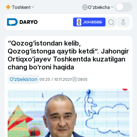
Toshkent
O‘zbekcha
“Qozog‘istondan kelib,
Qozog‘istonga qaytib ketdi”. Jahongir
Ortiqxo‘jayev Toshkentda kuzatilgan
chang bo‘roni haqida
O‘zbekiston
00:25 / 10.11.2021
2800