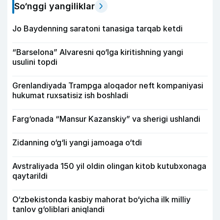
So‘nggi yangiliklar
Jo Baydenning saratoni tanasiga tarqab ketdi
“Barselona” Alvaresni qo‘lga kiritishning yangi
usulini topdi
Grenlandiyada Trampga aloqador neft kompaniyasi
hukumat ruxsatisiz ish boshladi
Farg‘onada “Mansur Kazanskiy” va sherigi ushlandi
Zidanning o‘g‘li yangi jamoaga o‘tdi
Avstraliyada 150 yil oldin olingan kitob kutubxonaga
qaytarildi
O‘zbekistonda kasbiy mahorat bo‘yicha ilk milliy
tanlov g‘oliblari aniqlandi