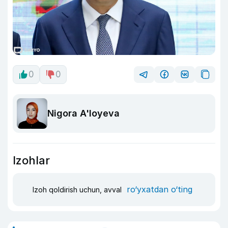
0
0
Nigora A'loyeva
Izohlar
ro‘yxatdan o‘ting
Izoh qoldirish uchun, avval