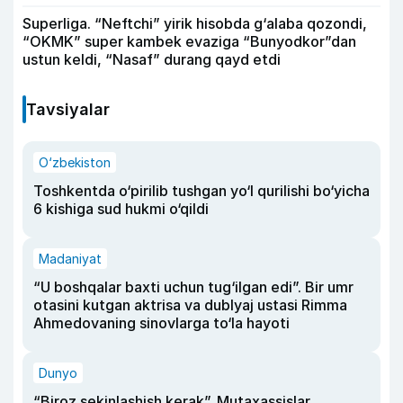
Superliga. “Neftchi” yirik hisobda g‘alaba qozondi,
“OKMK” super kambek evaziga “Bunyodkor”dan
ustun keldi, “Nasaf” durang qayd etdi
Tavsiyalar
O‘zbekiston
Toshkentda o‘pirilib tushgan yo‘l qurilishi bo‘yicha
6 kishiga sud hukmi o‘qildi
Madaniyat
“U boshqalar baxti uchun tug‘ilgan edi”. Bir umr
otasini kutgan aktrisa va dublyaj ustasi Rimma
Ahmedovaning sinovlarga to‘la hayoti
Dunyo
“Biroz sekinlashish kerak”. Mutaxassislar