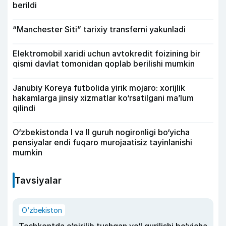
berildi
“Manchester Siti” tarixiy transferni yakunladi
Elektromobil xaridi uchun avtokredit foizining bir
qismi davlat tomonidan qoplab berilishi mumkin
Janubiy Koreya futbolida yirik mojaro: xorijlik
hakamlarga jinsiy xizmatlar ko‘rsatilgani ma’lum
qilindi
O‘zbekistonda I va II guruh nogironligi bo‘yicha
pensiyalar endi fuqaro murojaatisiz tayinlanishi
mumkin
Tavsiyalar
O‘zbekiston