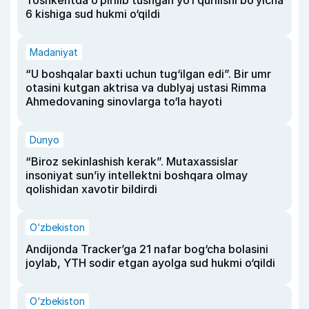
Toshkentda o‘pirilib tushgan yo‘l qurilishi bo‘yicha
6 kishiga sud hukmi o‘qildi
Madaniyat
“U boshqalar baxti uchun tug‘ilgan edi”. Bir umr
otasini kutgan aktrisa va dublyaj ustasi Rimma
Ahmedovaning sinovlarga to‘la hayoti
Dunyo
“Biroz sekinlashish kerak”. Mutaxassislar
insoniyat sun’iy intellektni boshqara olmay
qolishidan xavotir bildirdi
O‘zbekiston
Andijonda Tracker’ga 21 nafar bog‘cha bolasini
joylab, YTH sodir etgan ayolga sud hukmi o‘qildi
O‘zbekiston