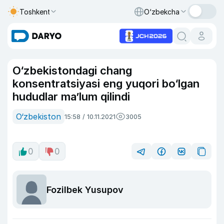
Toshkent
O‘zbekcha
O‘zbekistondagi chang
konsentratsiyasi eng yuqori bo‘lgan
hududlar ma’lum qilindi
O‘zbekiston
15:58 / 10.11.2021
3005
0
0
Fozilbek Yusupov