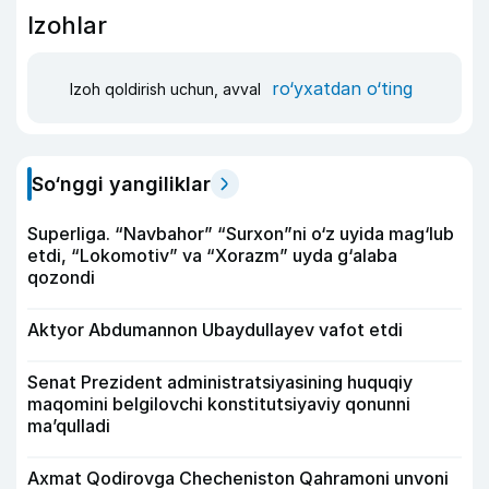
Izohlar
ro‘yxatdan o‘ting
Izoh qoldirish uchun, avval
So‘nggi yangiliklar
Superliga. “Navbahor” “Surxon”ni o‘z uyida mag‘lub
etdi, “Lokomotiv” va “Xorazm” uyda g‘alaba
qozondi
Aktyor Abdu­mannon Ubaydullayev vafot etdi
Senat Prezident administratsiyasining huquqiy
maqomini belgilovchi konstitutsiyaviy qonunni
ma’qulladi
Axmat Qodirovga Checheniston Qahramoni unvoni