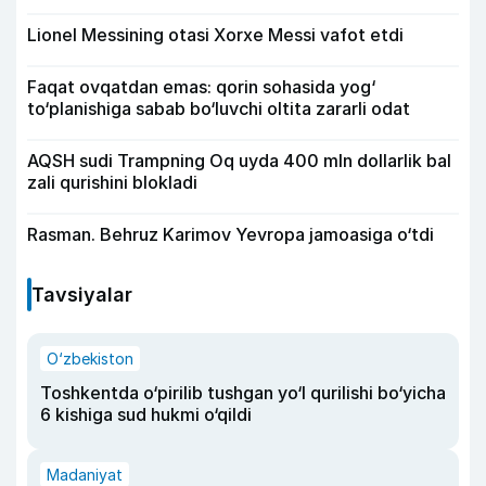
Lionel Messining otasi Xorxe Messi vafot etdi
Faqat ovqatdan emas: qorin sohasida yog‘
to‘planishiga sabab bo‘luvchi oltita zararli odat
AQSH sudi Trampning Oq uyda 400 mln dollarlik bal
zali qurishini blokladi
Rasman. Behruz Karimov Yevropa jamoasiga o‘tdi
Tavsiyalar
O‘zbekiston
Toshkentda o‘pirilib tushgan yo‘l qurilishi bo‘yicha
6 kishiga sud hukmi o‘qildi
Madaniyat