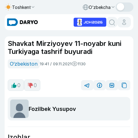
Toshkent
O‘zbekcha
Shavkat Mirziyoyev 11-noyabr kuni
Turkiyaga tashrif buyuradi
O‘zbekiston
19:41 / 09.11.2021
1130
0
0
Fozilbek Yusupov
Izohlar