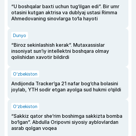
“U boshqalar baxti uchun tug‘ilgan edi”. Bir umr
otasini kutgan aktrisa va dublyaj ustasi Rimma
Ahmedovaning sinovlarga to‘la hayoti
Dunyo
“Biroz sekinlashish kerak”. Mutaxassislar
insoniyat sun’iy intellektni boshqara olmay
qolishidan xavotir bildirdi
O‘zbekiston
Andijonda Tracker’ga 21 nafar bog‘cha bolasini
joylab, YTH sodir etgan ayolga sud hukmi o‘qildi
O‘zbekiston
“Sakkiz qator she’rim boshimga sakkizta bomba
bo‘lgan”. Abdulla Oripovni siyosiy ayblovlardan
asrab qolgan voqea