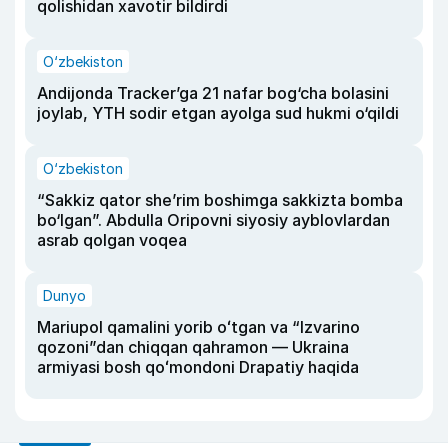
qolishidan xavotir bildirdi
O‘zbekiston
Andijonda Tracker’ga 21 nafar bog‘cha bolasini
joylab, YTH sodir etgan ayolga sud hukmi o‘qildi
O‘zbekiston
“Sakkiz qator she’rim boshimga sakkizta bomba
bo‘lgan”. Abdulla Oripovni siyosiy ayblovlardan
asrab qolgan voqea
Dunyo
Mariupol qamalini yorib oʻtgan va “Izvarino
qozoni”dan chiqqan qahramon — Ukraina
armiyasi bosh qoʻmondoni Drapatiy haqida