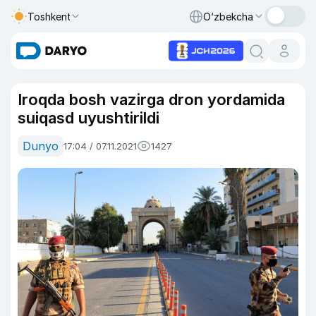
Toshkent
O‘zbekcha
Iroqda bosh vazirga dron yordamida
suiqasd uyushtirildi
Dunyo
17:04 / 07.11.2021
1427