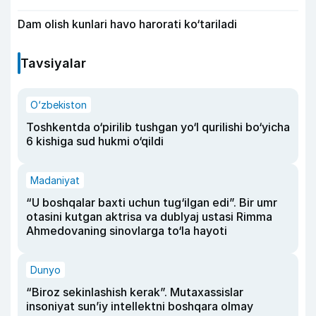
Dam olish kunlari havo harorati ko‘tariladi
Tavsiyalar
O‘zbekiston
Toshkentda o‘pirilib tushgan yo‘l qurilishi bo‘yicha
6 kishiga sud hukmi o‘qildi
Madaniyat
“U boshqalar baxti uchun tug‘ilgan edi”. Bir umr
otasini kutgan aktrisa va dublyaj ustasi Rimma
Ahmedovaning sinovlarga to‘la hayoti
Dunyo
“Biroz sekinlashish kerak”. Mutaxassislar
insoniyat sun’iy intellektni boshqara olmay