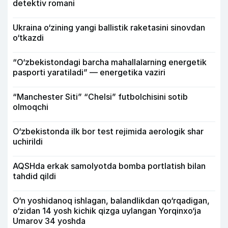
detektiv romani
Ukraina o‘zining yangi ballistik raketasini sinovdan
o‘tkazdi
“O‘zbekistondagi barcha mahallalarning energetik
pasporti yaratiladi” — energetika vaziri
“Manchester Siti” “Chelsi” futbolchisini sotib
olmoqchi
O‘zbekistonda ilk bor test rejimida aerologik shar
uchirildi
AQSHda erkak samolyotda bomba portlatish bilan
tahdid qildi
O‘n yoshidanoq ishlagan, balandlikdan qo‘rqadigan,
o‘zidan 14 yosh kichik qizga uylangan Yorqinxo‘ja
Umarov 34 yoshda