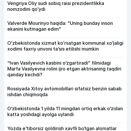
Vengriya Oliy sudi sobiq raisi prezidentlikka
nomzodini qoʻydi
Valverde Mourinyo haqida: “Uning bunday inson
ekanini kutmagan edim”
Oʻzbekistonda xizmat koʻrsatgan kommunal xoʻjaligi
xodimi faxriy unvoni taʼsis etilishi mumkin
“Ivan Vasilyevich kasbini o‘zgartiradi” filmidagi
Marfa Vasilyevna rolini ijro etgan aktrisaning taqdiri
qanday kechdi?
Rossiyada Xitoy avtomobillari sifatsiz benzin sabab
ishdan chiqmoqda
O‘zbekistonda 1 yilda 11 mingdan ortiq erkak o‘zidan
katta yoshdagi ayolga uylandi
Yozda e’tiborsiz qoldirish xavfli bo‘lgan alomatlar