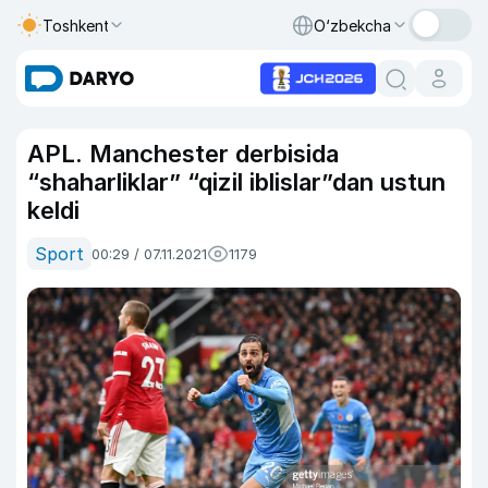
Toshkent
O‘zbekcha
APL. Manchester derbisida
“shaharliklar” “qizil iblislar”dan ustun
keldi
Sport
00:29 / 07.11.2021
1179