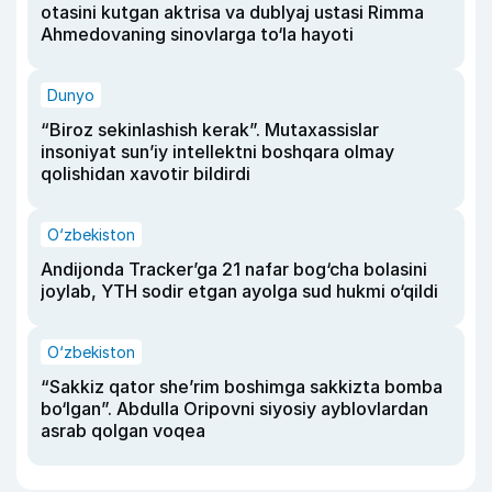
otasini kutgan aktrisa va dublyaj ustasi Rimma
Ahmedovaning sinovlarga to‘la hayoti
Dunyo
“Biroz sekinlashish kerak”. Mutaxassislar
insoniyat sun’iy intellektni boshqara olmay
qolishidan xavotir bildirdi
O‘zbekiston
Andijonda Tracker’ga 21 nafar bog‘cha bolasini
joylab, YTH sodir etgan ayolga sud hukmi o‘qildi
O‘zbekiston
“Sakkiz qator she’rim boshimga sakkizta bomba
bo‘lgan”. Abdulla Oripovni siyosiy ayblovlardan
asrab qolgan voqea