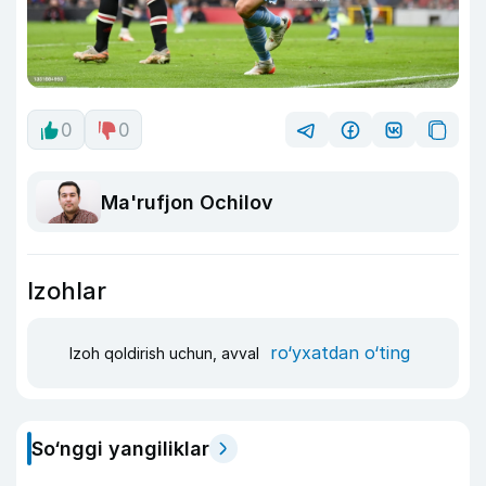
0
0
Ma'rufjon Ochilov
Izohlar
ro‘yxatdan o‘ting
Izoh qoldirish uchun, avval
So‘nggi yangiliklar