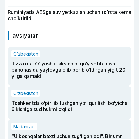
Ruminiyada AESga suv yetkazish uchun toʻrtta kema
choʻktirildi
Tavsiyalar
O‘zbekiston
Jizzaxda 77 yoshli taksichini qo‘y sotib olish
bahonasida yaylovga olib borib o‘ldirgan yigit 20
yilga qamaldi
O‘zbekiston
Toshkentda o‘pirilib tushgan yo‘l qurilishi bo‘yicha
6 kishiga sud hukmi o‘qildi
Madaniyat
“U boshqalar baxti uchun tug‘ilgan edi”. Bir umr