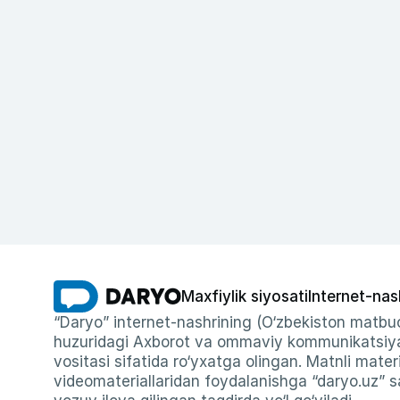
Maxfiylik siyosati
Internet-nas
“Daryo” internet-nashrining (O‘zbekiston matbuo
huzuridagi Axborot va ommaviy kommunikatsiyal
vositasi sifatida ro‘yxatga olingan. Matnli materi
videomateriallaridan foydalanishga “daryo.uz” sa