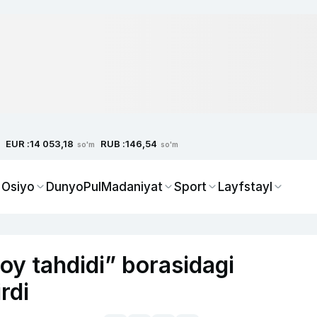
EUR :
RUB :
14 053,18
146,54
so'm
so'm
 Osiyo
Dunyo
Pul
Madaniyat
Sport
Layfstayl
oy tahdidi” borasidagi
rdi