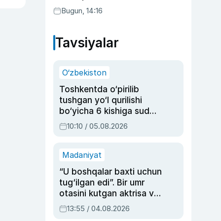
Bugun, 14:16
Tavsiyalar
O‘zbekiston
Toshkentda o‘pirilib
tushgan yo‘l qurilishi
bo‘yicha 6 kishiga sud
hukmi o‘qildi
10:10 / 05.08.2026
Madaniyat
“U boshqalar baxti uchun
tug‘ilgan edi”. Bir umr
otasini kutgan aktrisa va
dublyaj ustasi Rimma
13:55 / 04.08.2026
Ahmedovaning