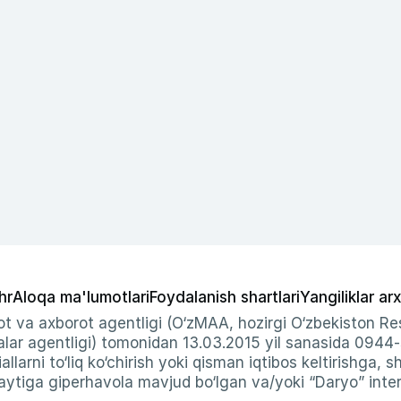
hr
Aloqa ma'lumotlari
Foydalanish shartlari
Yangiliklar arx
t va axborot agentligi (O‘zMAA, hozirgi O‘zbekiston Res
ar agentligi) tomonidan 13.03.2015 yil sanasida 0944
allarni to‘liq ko‘chirish yoki qisman iqtibos keltirishga, 
ytiga giperhavola mavjud bo‘lgan va/yoki “Daryo” intern