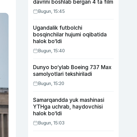
davrini boshlab bergan 4 ta film
Bugun, 15:45
Ugandalik futbolchi
bosqinchilar hujumi oqibatida
halok bo‘ldi
Bugun, 15:40
Dunyo bo‘ylab Boeing 737 Max
samolyotlari tekshiriladi
Bugun, 15:20
Samarqandda yuk mashinasi
YTHga uchrab, haydovchisi
halok bo‘ldi
Bugun, 15:03