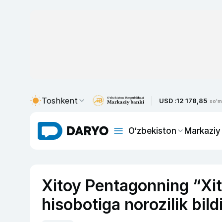
Toshkent
USD :
12 178,85
so'm
O‘zbekiston
Markaziy
Xitoy Pentagonning “Xit
hisobotiga norozilik bildi