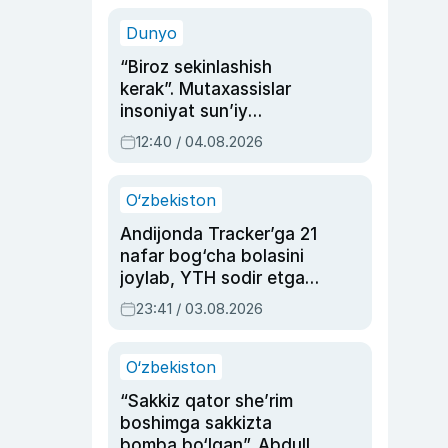
sinovlarga to‘la hayoti
Dunyo
“Biroz sekinlashish
kerak”. Mutaxassislar
insoniyat sun’iy
intellektni boshqara
12:40 / 04.08.2026
olmay qolishidan xavotir
bildirdi
O‘zbekiston
Andijonda Tracker’ga 21
nafar bog‘cha bolasini
joylab, YTH sodir etgan
ayolga sud hukmi o‘qildi
23:41 / 03.08.2026
O‘zbekiston
“Sakkiz qator she’rim
boshimga sakkizta
bomba bo‘lgan”. Abdulla