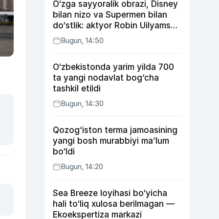
O‘zga sayyoralik obrazi, Disney
bilan nizo va Supermen bilan
do‘stlik: aktyor Robin Uilyams
haqida ko‘pchilik bilmaydigan
Bugun, 14:50
faktlar
O‘zbekistonda yarim yilda 700
ta yangi nodavlat bog‘cha
tashkil etildi
Bugun, 14:30
Qozog‘iston terma jamoasining
yangi bosh murabbiyi ma’lum
bo‘ldi
Bugun, 14:20
Sea Breeze loyihasi bo‘yicha
hali to‘liq xulosa berilmagan —
Ekoekspertiza markazi