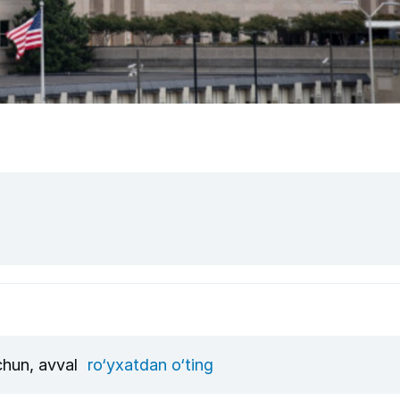
uchun, avval
ro‘yxatdan o‘ting