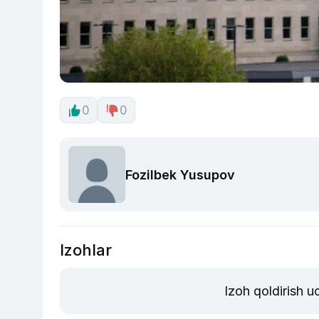
0
0
Fozilbek Yusupov
Izohlar
Izoh qoldirish 