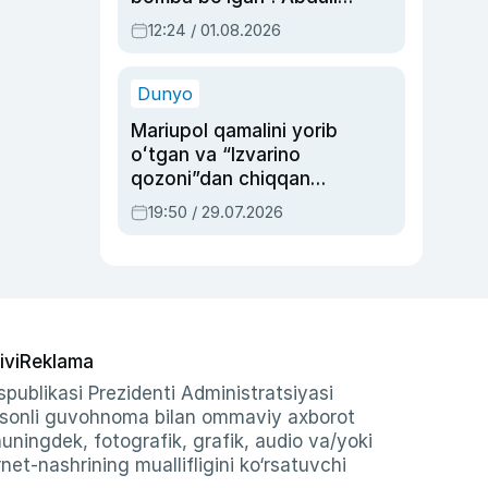
Oripovni siyosiy
12:24 / 01.08.2026
ayblovlardan asrab
qolgan voqea
Dunyo
Mariupol qamalini yorib
oʻtgan va “Izvarino
qozoni”dan chiqqan
qahramon — Ukraina
19:50 / 29.07.2026
armiyasi bosh
qoʻmondoni Drapatiy
haqida
ivi
Reklama
publikasi Prezidenti Administratsiyasi
-sonli guvohnoma bilan ommaviy axborot
shuningdek, fotografik, grafik, audio va/yoki
et-nashrining muallifligini ko‘rsatuvchi