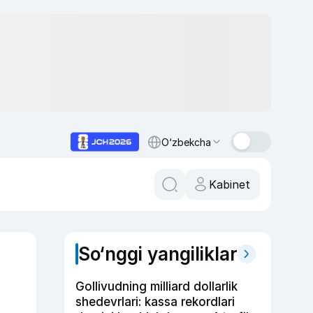
O‘zbekcha
Kabinet
So‘nggi yangiliklar
Gollivudning milliard dollarlik
shedevrlari: kassa rekordlari