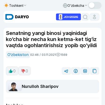
Toshkent
O‘zbekcha
Senatning yangi binosi yaqinidagi
ko‘cha bir necha kun ketma-ket tig‘iz
vaqtda ogohlantirishsiz yopib qo‘yildi
O‘zbekiston
02:46 / 03.11.2021
1569
0
0
Nurulloh Sharipov