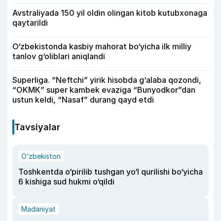
Avstraliyada 150 yil oldin olingan kitob kutubxonaga
qaytarildi
O‘zbekistonda kasbiy mahorat bo‘yicha ilk milliy
tanlov g‘oliblari aniqlandi
Superliga. “Neftchi” yirik hisobda g‘alaba qozondi,
“OKMK” super kambek evaziga “Bunyodkor”dan
ustun keldi, “Nasaf” durang qayd etdi
Tavsiyalar
O‘zbekiston
Toshkentda o‘pirilib tushgan yo‘l qurilishi bo‘yicha
6 kishiga sud hukmi o‘qildi
Madaniyat