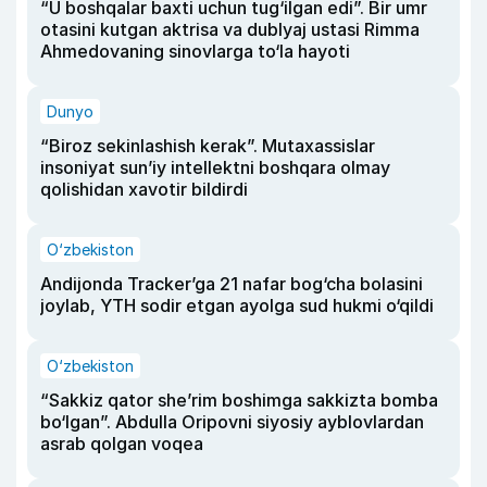
“U boshqalar baxti uchun tug‘ilgan edi”. Bir umr
otasini kutgan aktrisa va dublyaj ustasi Rimma
Ahmedovaning sinovlarga to‘la hayoti
Dunyo
“Biroz sekinlashish kerak”. Mutaxassislar
insoniyat sun’iy intellektni boshqara olmay
qolishidan xavotir bildirdi
O‘zbekiston
Andijonda Tracker’ga 21 nafar bog‘cha bolasini
joylab, YTH sodir etgan ayolga sud hukmi o‘qildi
O‘zbekiston
“Sakkiz qator she’rim boshimga sakkizta bomba
bo‘lgan”. Abdulla Oripovni siyosiy ayblovlardan
asrab qolgan voqea