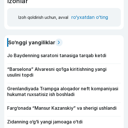
Izohlar
ro‘yxatdan o‘ting
Izoh qoldirish uchun, avval
So‘nggi yangiliklar
Jo Baydenning saratoni tanasiga tarqab ketdi
“Barselona” Alvaresni qo‘lga kiritishning yangi
usulini topdi
Grenlandiyada Trampga aloqador neft kompaniyasi
hukumat ruxsatisiz ish boshladi
Farg‘onada “Mansur Kazanskiy” va sherigi ushlandi
Zidanning o‘g‘li yangi jamoaga o‘tdi