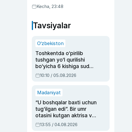
Kecha, 23:48
Tavsiyalar
O‘zbekiston
Toshkentda o‘pirilib
tushgan yo‘l qurilishi
bo‘yicha 6 kishiga sud
hukmi o‘qildi
10:10 / 05.08.2026
Madaniyat
“U boshqalar baxti uchun
tug‘ilgan edi”. Bir umr
otasini kutgan aktrisa va
dublyaj ustasi Rimma
13:55 / 04.08.2026
Ahmedovaning