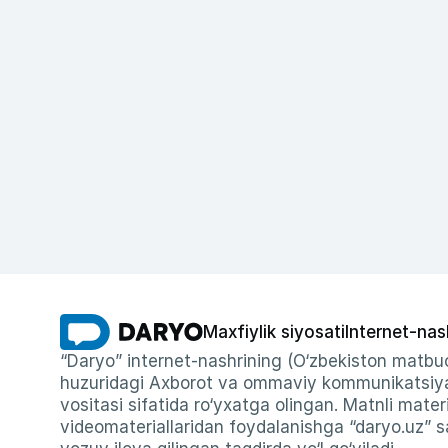
Maxfiylik siyosati
Internet-nas
“Daryo” internet-nashrining (O‘zbekiston matbuo
huzuridagi Axborot va ommaviy kommunikatsiyal
vositasi sifatida ro‘yxatga olingan. Matnli materi
videomateriallaridan foydalanishga “daryo.uz” sa