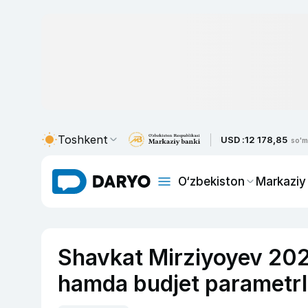
Toshkent
USD :
12 178,85
so'm
O‘zbekiston
Markaziy
Shavkat Mirziyoyev 2022
hamda budjet parametrlar