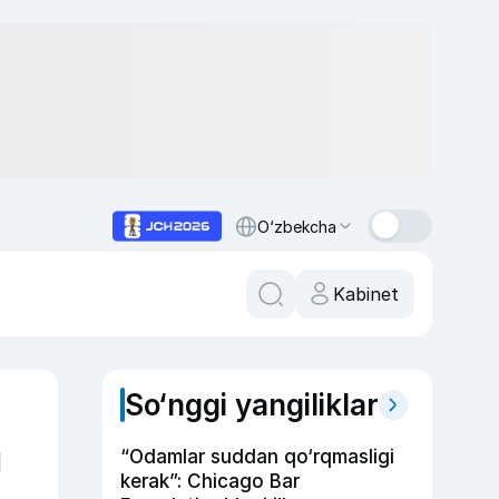
O‘zbekcha
Kabinet
So‘nggi yangiliklar
i
“Odamlar suddan qo‘rqmasligi
kerak”: Chicago Bar