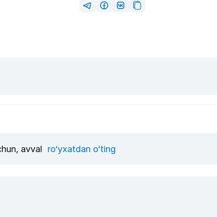
uchun, avval
ro‘yxatdan o‘ting