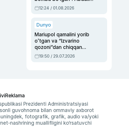
Oripovni siyosiy
12:24 / 01.08.2026
ayblovlardan asrab
qolgan voqea
Dunyo
Mariupol qamalini yorib
oʻtgan va “Izvarino
qozoni”dan chiqqan
qahramon — Ukraina
19:50 / 29.07.2026
armiyasi bosh
qoʻmondoni Drapatiy
haqida
ivi
Reklama
publikasi Prezidenti Administratsiyasi
-sonli guvohnoma bilan ommaviy axborot
shuningdek, fotografik, grafik, audio va/yoki
et-nashrining muallifligini ko‘rsatuvchi