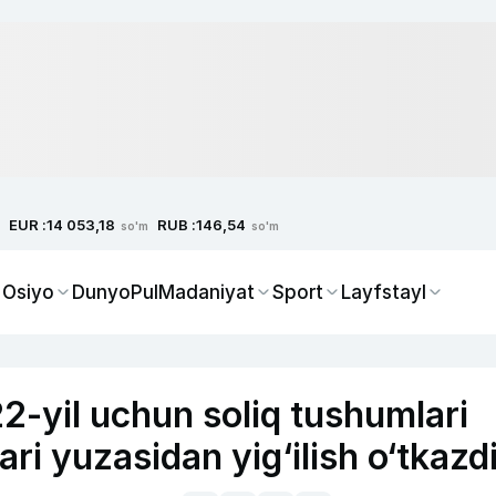
EUR :
RUB :
14 053,18
146,54
so'm
so'm
 Osiyo
Dunyo
Pul
Madaniyat
Sport
Layfstayl
-yil uchun soliq tushumlari
i yuzasidan yig‘ilish o‘tkazd