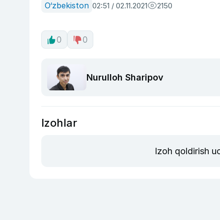
O‘zbekiston
02:51 / 02.11.2021
2150
0
0
Nurulloh Sharipov
Izohlar
Izoh qoldirish 