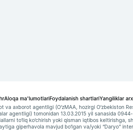
hr
Aloqa ma'lumotlari
Foydalanish shartlari
Yangiliklar arx
t va axborot agentligi (O‘zMAA, hozirgi O‘zbekiston Res
ar agentligi) tomonidan 13.03.2015 yil sanasida 0944
allarni to‘liq ko‘chirish yoki qisman iqtibos keltirishga, 
ytiga giperhavola mavjud bo‘lgan va/yoki “Daryo” intern