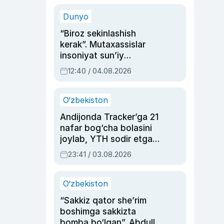
sinovlarga to‘la hayoti
Dunyo
“Biroz sekinlashish
kerak”. Mutaxassislar
insoniyat sun’iy
intellektni boshqara
12:40 / 04.08.2026
olmay qolishidan xavotir
bildirdi
O‘zbekiston
Andijonda Tracker’ga 21
nafar bog‘cha bolasini
joylab, YTH sodir etgan
ayolga sud hukmi o‘qildi
23:41 / 03.08.2026
O‘zbekiston
“Sakkiz qator she’rim
boshimga sakkizta
bomba bo‘lgan”. Abdulla