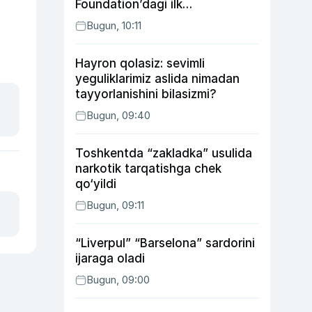
Foundation’dagi ilk
o‘zbekistonlik Go‘zal
Bugun, 10:11
Abduaxatova
Hayron qolasiz: sevimli
yeguliklarimiz aslida nimadan
tayyorlanishini bilasizmi?
Bugun, 09:40
Toshkentda “zakladka” usulida
narkotik tarqatishga chek
qo‘yildi
Bugun, 09:11
“Liverpul” “Barselona” sardorini
ijaraga oladi
Bugun, 09:00