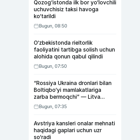
Qozog‘istonda ilk bor yo‘lovchili
uchuvchisiz taksi havoga
ko‘tarildi
Bugun, 08:50
O‘zbekistonda rieltorlik
faoliyatini tartibga solish uchun
alohida qonun qabul qilindi
Bugun, 07:50
“Rossiya Ukraina dronlari bilan
Boltiqbo‘yi mamlakatlariga
zarba bermoqchi” — Litva
mudofaa vaziri
Bugun, 07:35
Avstriya kansleri onalar mehnati
haqidagi gaplari uchun uzr
so‘radi