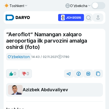
Toshkent
O‘zbekcha
“Aeroflot” Namangan xalqaro
aeroportiga ilk parvozini amalga
oshirdi (foto)
O‘zbekiston
14:43 / 02.11.2021
1780
0
0
Azizbek Abduvaliyev