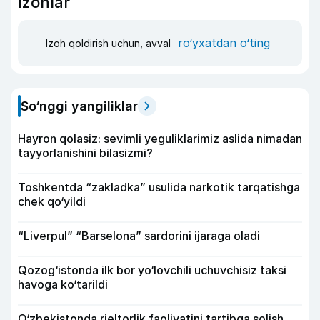
Izohlar
ro‘yxatdan o‘ting
Izoh qoldirish uchun, avval
So‘nggi yangiliklar
Hayron qolasiz: sevimli yeguliklarimiz aslida nimadan
tayyorlanishini bilasizmi?
Toshkentda “zakladka” usulida narkotik tarqatishga
chek qo‘yildi
“Liverpul” “Barselona” sardorini ijaraga oladi
Qozog‘istonda ilk bor yo‘lovchili uchuvchisiz taksi
havoga ko‘tarildi
O‘zbekistonda rieltorlik faoliyatini tartibga solish