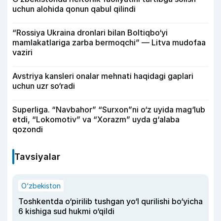
uchun alohida qonun qabul qilindi
“Rossiya Ukraina dronlari bilan Boltiqbo‘yi
mamlakatlariga zarba bermoqchi” — Litva mudofaa
vaziri
Avstriya kansleri onalar mehnati haqidagi gaplari
uchun uzr so‘radi
Superliga. “Navbahor” “Surxon”ni o‘z uyida mag‘lub
etdi, “Lokomotiv” va “Xorazm” uyda g‘alaba
qozondi
Tavsiyalar
O‘zbekiston
Toshkentda o‘pirilib tushgan yo‘l qurilishi bo‘yicha
6 kishiga sud hukmi o‘qildi