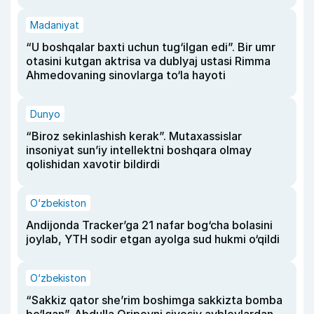
Madaniyat
“U boshqalar baxti uchun tug‘ilgan edi”. Bir umr
otasini kutgan aktrisa va dublyaj ustasi Rimma
Ahmedovaning sinovlarga to‘la hayoti
Dunyo
“Biroz sekinlashish kerak”. Mutaxassislar
insoniyat sun’iy intellektni boshqara olmay
qolishidan xavotir bildirdi
O‘zbekiston
Andijonda Tracker’ga 21 nafar bog‘cha bolasini
joylab, YTH sodir etgan ayolga sud hukmi o‘qildi
O‘zbekiston
“Sakkiz qator she’rim boshimga sakkizta bomba
bo‘lgan”. Abdulla Oripovni siyosiy ayblovlardan