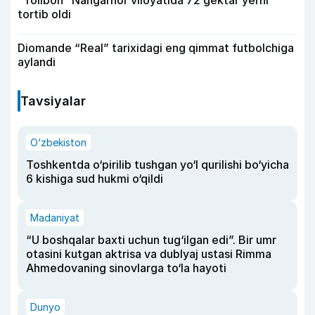
tortib oldi
Diomande “Real” tarixidagi eng qimmat futbolchiga
aylandi
Tavsiyalar
O‘zbekiston
Toshkentda o‘pirilib tushgan yo‘l qurilishi bo‘yicha
6 kishiga sud hukmi o‘qildi
Madaniyat
“U boshqalar baxti uchun tug‘ilgan edi”. Bir umr
otasini kutgan aktrisa va dublyaj ustasi Rimma
Ahmedovaning sinovlarga to‘la hayoti
Dunyo