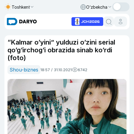
Toshkent
O‘zbekcha
“Kalmar o‘yini” yulduzi o‘zini serial
qo‘g‘irchog‘i obrazida sinab ko‘rdi
(foto)
Shou-biznes
18:57 / 31.10.2021
6742