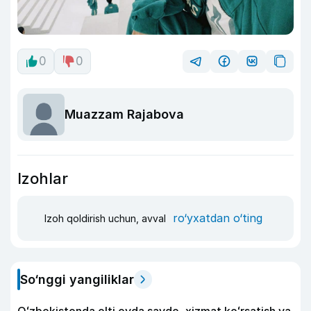
0
0
Muazzam Rajabova
Izohlar
ro‘yxatdan o‘ting
Izoh qoldirish uchun, avval
So‘nggi yangiliklar
Oʻzbekistonda olti oyda savdo, xizmat koʻrsatish va