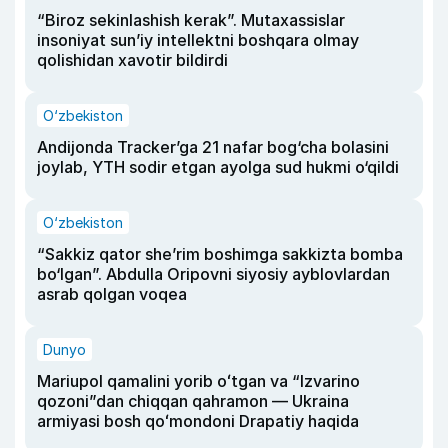
“Biroz sekinlashish kerak”. Mutaxassislar
insoniyat sun’iy intellektni boshqara olmay
qolishidan xavotir bildirdi
O‘zbekiston
Andijonda Tracker’ga 21 nafar bog‘cha bolasini
joylab, YTH sodir etgan ayolga sud hukmi o‘qildi
O‘zbekiston
“Sakkiz qator she’rim boshimga sakkizta bomba
bo‘lgan”. Abdulla Oripovni siyosiy ayblovlardan
asrab qolgan voqea
Dunyo
Mariupol qamalini yorib oʻtgan va “Izvarino
qozoni”dan chiqqan qahramon — Ukraina
armiyasi bosh qoʻmondoni Drapatiy haqida