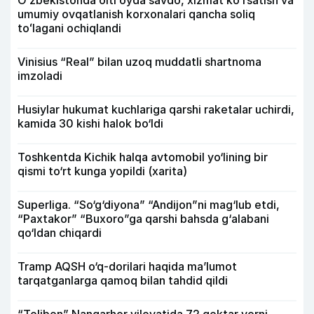
umumiy ovqatlanish korxonalari qancha soliq
toʻlagani ochiqlandi
Vinisius “Real” bilan uzoq muddatli shartnoma
imzoladi
Husiylar hukumat kuchlariga qarshi raketalar uchirdi,
kamida 30 kishi halok bo‘ldi
Toshkentda Kichik halqa avtomobil yo‘lining bir
qismi to‘rt kunga yopildi (xarita)
Superliga. “So‘g‘diyona” “Andijon”ni mag‘lub etdi,
“Paxtakor” “Buxoro”ga qarshi bahsda g‘alabani
qo‘ldan chiqardi
Tramp AQSH o‘q-dorilari haqida ma’lumot
tarqatganlarga qamoq bilan tahdid qildi
“Tolibon” Nangarhor viloyatida 72 gektar yerni