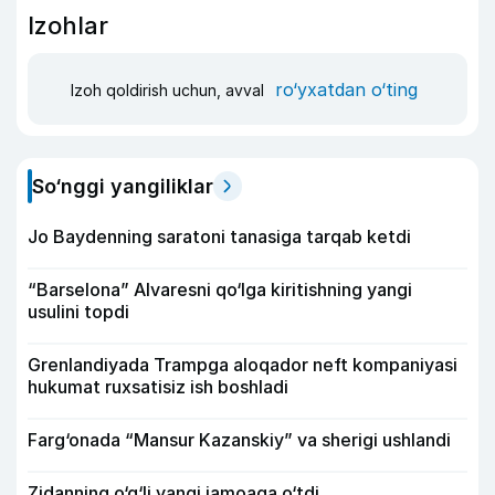
Izohlar
ro‘yxatdan o‘ting
Izoh qoldirish uchun, avval
So‘nggi yangiliklar
Jo Baydenning saratoni tanasiga tarqab ketdi
“Barselona” Alvaresni qo‘lga kiritishning yangi
usulini topdi
Grenlandiyada Trampga aloqador neft kompaniyasi
hukumat ruxsatisiz ish boshladi
Farg‘onada “Mansur Kazanskiy” va sherigi ushlandi
Zidanning o‘g‘li yangi jamoaga o‘tdi