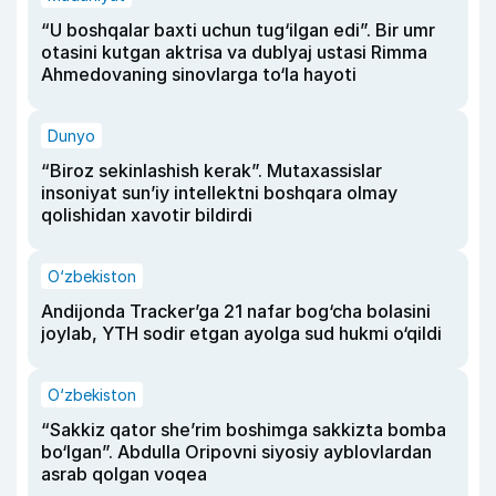
“U boshqalar baxti uchun tug‘ilgan edi”. Bir umr
otasini kutgan aktrisa va dublyaj ustasi Rimma
Ahmedovaning sinovlarga to‘la hayoti
Dunyo
“Biroz sekinlashish kerak”. Mutaxassislar
insoniyat sun’iy intellektni boshqara olmay
qolishidan xavotir bildirdi
O‘zbekiston
Andijonda Tracker’ga 21 nafar bog‘cha bolasini
joylab, YTH sodir etgan ayolga sud hukmi o‘qildi
O‘zbekiston
“Sakkiz qator she’rim boshimga sakkizta bomba
bo‘lgan”. Abdulla Oripovni siyosiy ayblovlardan
asrab qolgan voqea