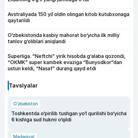
Avstraliyada 150 yil oldin olingan kitob kutubxonaga
qaytarildi
O‘zbekistonda kasbiy mahorat bo‘yicha ilk milliy
tanlov g‘oliblari aniqlandi
Superliga. “Neftchi” yirik hisobda g‘alaba qozondi,
“OKMK” super kambek evaziga “Bunyodkor”dan
ustun keldi, “Nasaf” durang qayd etdi
Tavsiyalar
O‘zbekiston
Toshkentda o‘pirilib tushgan yo‘l qurilishi bo‘yicha
6 kishiga sud hukmi o‘qildi
Madaniyat