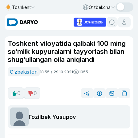
Toshkent
O‘zbekcha
Toshkent viloyatida qalbaki 100 ming
so‘mlik kupyuralarni tayyorlash bilan
shug‘ullangan oila aniqlandi
O‘zbekiston
18:55 / 29.10.2021
1955
0
0
Fozilbek Yusupov