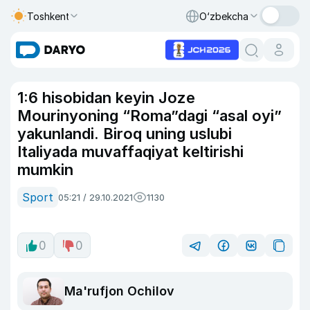
Toshkent
O‘zbekcha
1:6 hisobidan keyin Joze
Mourinyoning “Roma”dagi “asal oyi”
yakunlandi. Biroq uning uslubi
Italiyada muvaffaqiyat keltirishi
mumkin
Sport
05:21 / 29.10.2021
1130
0
0
Ma'rufjon Ochilov