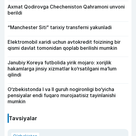
Axmat Qodirovga Checheniston Qahramoni unvoni
berildi
“Manchester Siti” tarixiy transferni yakunladi
Elektromobil xaridi uchun avtokredit foizining bir
qismi davlat tomonidan qoplab berilishi mumkin
Janubiy Koreya futbolida yirik mojaro: xorijlik
hakamlarga jinsiy xizmatlar ko‘rsatilgani ma’lum
qilindi
O‘zbekistonda I va II guruh nogironligi bo‘yicha
pensiyalar endi fuqaro murojaatisiz tayinlanishi
mumkin
Tavsiyalar