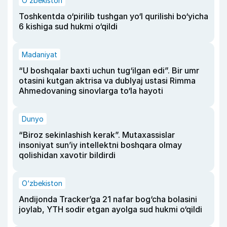
O‘zbekiston
Toshkentda o‘pirilib tushgan yo‘l qurilishi bo‘yicha
6 kishiga sud hukmi o‘qildi
Madaniyat
“U boshqalar baxti uchun tug‘ilgan edi”. Bir umr
otasini kutgan aktrisa va dublyaj ustasi Rimma
Ahmedovaning sinovlarga to‘la hayoti
Dunyo
“Biroz sekinlashish kerak”. Mutaxassislar
insoniyat sun’iy intellektni boshqara olmay
qolishidan xavotir bildirdi
O‘zbekiston
Andijonda Tracker’ga 21 nafar bog‘cha bolasini
joylab, YTH sodir etgan ayolga sud hukmi o‘qildi