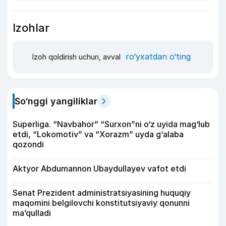
Izohlar
ro‘yxatdan o‘ting
Izoh qoldirish uchun, avval
So‘nggi yangiliklar
Superliga. “Navbahor” “Surxon”ni o‘z uyida mag‘lub
etdi, “Lokomotiv” va “Xorazm” uyda g‘alaba
qozondi
Aktyor Abdu­mannon Ubaydullayev vafot etdi
Senat Prezident administratsiyasining huquqiy
maqomini belgilovchi konstitutsiyaviy qonunni
ma’qulladi