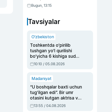
Bugun, 13:15
Tavsiyalar
O‘zbekiston
Toshkentda o‘pirilib
tushgan yo‘l qurilishi
bo‘yicha 6 kishiga sud
hukmi o‘qildi
10:10 / 05.08.2026
Madaniyat
“U boshqalar baxti uchun
tug‘ilgan edi”. Bir umr
otasini kutgan aktrisa va
dublyaj ustasi Rimma
13:55 / 04.08.2026
Ahmedovaning