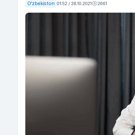
O‘zbekiston
01:52 / 28.10.2021
2661