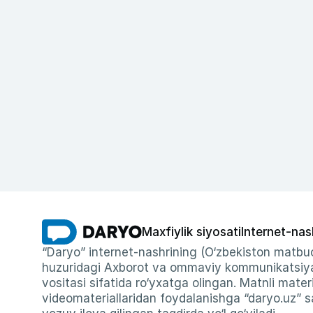
Maxfiylik siyosati
Internet-nas
“Daryo” internet-nashrining (O‘zbekiston matbuo
huzuridagi Axborot va ommaviy kommunikatsiyal
vositasi sifatida ro‘yxatga olingan. Matnli materi
videomateriallaridan foydalanishga “daryo.uz” sa