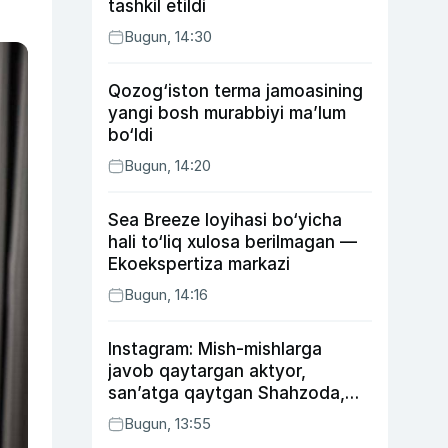
tashkil etildi
Bugun, 14:30
Qozog‘iston terma jamoasining
yangi bosh murabbiyi ma’lum
bo‘ldi
Bugun, 14:20
Sea Breeze loyihasi bo‘yicha
hali to‘liq xulosa berilmagan —
Ekoekspertiza markazi
Bugun, 14:16
Instagram: Mish-mishlarga
javob qaytargan aktyor,
san’atga qaytgan Shahzoda,
yo‘lga asfalt yotqizgan
Bugun, 13:55
Jahongir Otajonov