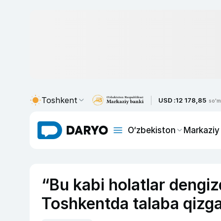
Toshkent
USD :
12 178,85
so'm
O‘zbekiston
Markaziy
“Bu kabi holatlar dengi
Toshkentda talaba qizga 