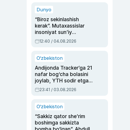
sinovlarga to‘la hayoti
Dunyo
“Biroz sekinlashish
kerak”. Mutaxassislar
insoniyat sun’iy
intellektni boshqara
12:40 / 04.08.2026
olmay qolishidan xavotir
bildirdi
O‘zbekiston
Andijonda Tracker’ga 21
nafar bog‘cha bolasini
joylab, YTH sodir etgan
ayolga sud hukmi o‘qildi
23:41 / 03.08.2026
O‘zbekiston
“Sakkiz qator she’rim
boshimga sakkizta
bomba bo‘lgan”. Abdulla