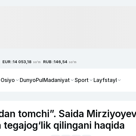
EUR :
RUB :
14 053,18
146,54
so'm
so'm
 Osiyo
Dunyo
Pul
Madaniyat
Sport
Layfstayl
zdan tomchi”. Saida Mirziyoye
tegajog‘lik qilingani haqida