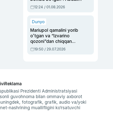
Oripovni siyosiy
12:24 / 01.08.2026
ayblovlardan asrab
qolgan voqea
Dunyo
Mariupol qamalini yorib
oʻtgan va “Izvarino
qozoni”dan chiqqan
qahramon — Ukraina
19:50 / 29.07.2026
armiyasi bosh
qoʻmondoni Drapatiy
haqida
ivi
Reklama
publikasi Prezidenti Administratsiyasi
-sonli guvohnoma bilan ommaviy axborot
shuningdek, fotografik, grafik, audio va/yoki
et-nashrining muallifligini ko‘rsatuvchi