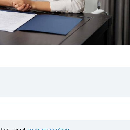
uchun, avval
ro‘yxatdan o‘ting