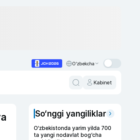
O‘zbekcha
Kabinet
So‘nggi yangiliklar
va
O‘zbekistonda yarim yilda 700
ta yangi nodavlat bog‘cha