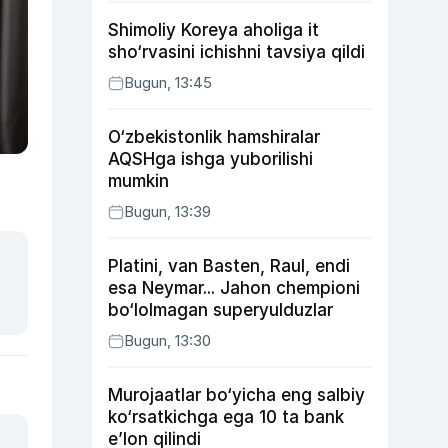
Shimoliy Koreya aholiga it
sho‘rvasini ichishni tavsiya qildi
Bugun, 13:45
O‘zbekistonlik hamshiralar
AQSHga ishga yuborilishi
mumkin
Bugun, 13:39
Platini, van Basten, Raul, endi
esa Neymar... Jahon chempioni
bo‘lolmagan superyulduzlar
Bugun, 13:30
Murojaatlar bo‘yicha eng salbiy
ko‘rsatkichga ega 10 ta bank
e’lon qilindi