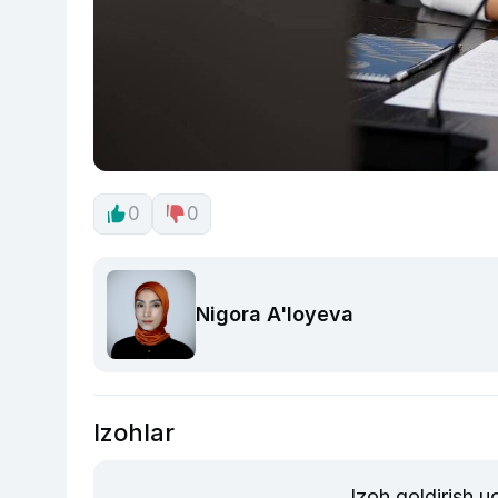
0
0
Nigora A'loyeva
Izohlar
Izoh qoldirish 