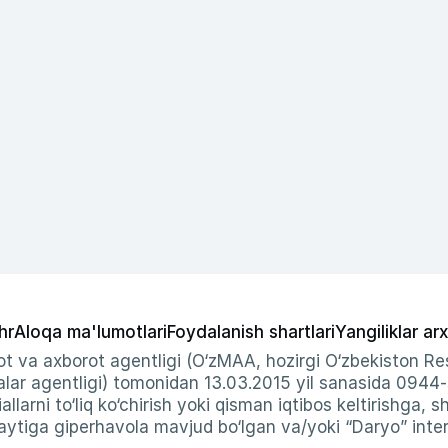
hr
Aloqa ma'lumotlari
Foydalanish shartlari
Yangiliklar arx
t va axborot agentligi (O‘zMAA, hozirgi O‘zbekiston Res
ar agentligi) tomonidan 13.03.2015 yil sanasida 0944
allarni to‘liq ko‘chirish yoki qisman iqtibos keltirishga, 
ytiga giperhavola mavjud bo‘lgan va/yoki “Daryo” intern