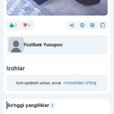
0
0
Fozilbek Yusupov
Izohlar
ro‘yxatdan o‘ting
Izoh qoldirish uchun, avval
So‘nggi yangiliklar