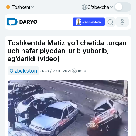
Toshkent
O‘zbekcha
Toshkentda Matiz yo‘l chetida turgan
uch nafar piyodani urib yuborib,
ag‘darildi (video)
O‘zbekiston
21:28 / 27.10.2021
1600