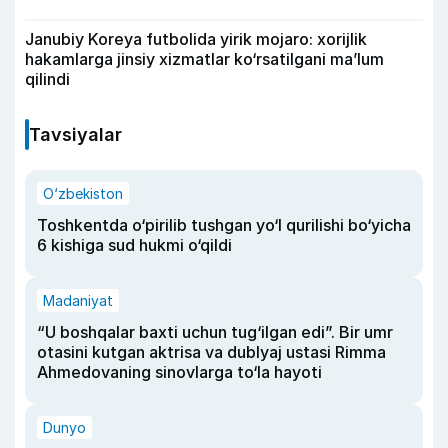
Janubiy Koreya futbolida yirik mojaro: xorijlik
hakamlarga jinsiy xizmatlar ko‘rsatilgani ma’lum
qilindi
Tavsiyalar
O‘zbekiston
Toshkentda o‘pirilib tushgan yo‘l qurilishi bo‘yicha
6 kishiga sud hukmi o‘qildi
Madaniyat
“U boshqalar baxti uchun tug‘ilgan edi”. Bir umr
otasini kutgan aktrisa va dublyaj ustasi Rimma
Ahmedovaning sinovlarga to‘la hayoti
Dunyo