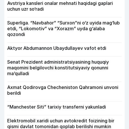
Avstriya kansleri onalar mehnati haqidagi gaplari
uchun uzr so‘radi
Superliga. “Navbahor” “Surxon”ni o‘z uyida mag‘lub
etdi, “Lokomotiv” va “Xorazm” uyda g‘alaba
qozondi
Aktyor Abdu­mannon Ubaydullayev vafot etdi
Senat Prezident administratsiyasining huquqiy
maqomini belgilovchi konstitutsiyaviy qonunni
ma’qulladi
Axmat Qodirovga Checheniston Qahramoni unvoni
berildi
“Manchester Siti” tarixiy transferni yakunladi
Elektromobil xaridi uchun avtokredit foizining bir
qismi davlat tomonidan qoplab berilishi mumkin