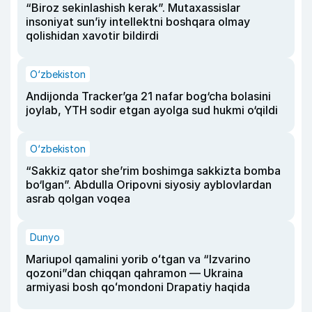
“Biroz sekinlashish kerak”. Mutaxassislar
insoniyat sun’iy intellektni boshqara olmay
qolishidan xavotir bildirdi
O‘zbekiston
Andijonda Tracker’ga 21 nafar bog‘cha bolasini
joylab, YTH sodir etgan ayolga sud hukmi o‘qildi
O‘zbekiston
“Sakkiz qator she’rim boshimga sakkizta bomba
bo‘lgan”. Abdulla Oripovni siyosiy ayblovlardan
asrab qolgan voqea
Dunyo
Mariupol qamalini yorib oʻtgan va “Izvarino
qozoni”dan chiqqan qahramon — Ukraina
armiyasi bosh qoʻmondoni Drapatiy haqida