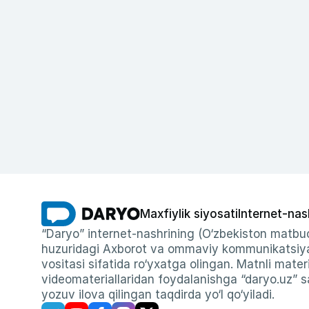
Maxfiylik siyosati
Internet-nas
“Daryo” internet-nashrining (O‘zbekiston matbuo
huzuridagi Axborot va ommaviy kommunikatsiyal
vositasi sifatida ro‘yxatga olingan. Matnli materi
videomateriallaridan foydalanishga “daryo.uz” sa
yozuv ilova qilingan taqdirda yo‘l qo‘yiladi.