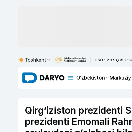
Toshkent
USD :
12 178,85
so'm
O‘zbekiston
Markaziy
Qirg‘iziston prezidenti 
prezidenti Emomali Rah