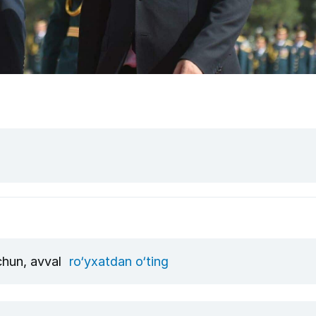
uchun, avval
ro‘yxatdan o‘ting