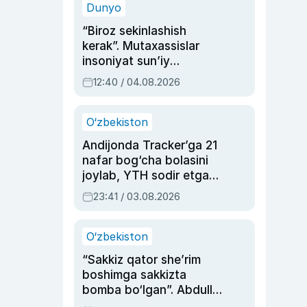
Dunyo
“Biroz sekinlashish
kerak”. Mutaxassislar
insoniyat sun’iy
intellektni boshqara
12:40 / 04.08.2026
olmay qolishidan xavotir
bildirdi
O‘zbekiston
Andijonda Tracker’ga 21
nafar bog‘cha bolasini
joylab, YTH sodir etgan
ayolga sud hukmi o‘qildi
23:41 / 03.08.2026
O‘zbekiston
“Sakkiz qator she’rim
boshimga sakkizta
bomba bo‘lgan”. Abdulla
Oripovni siyosiy