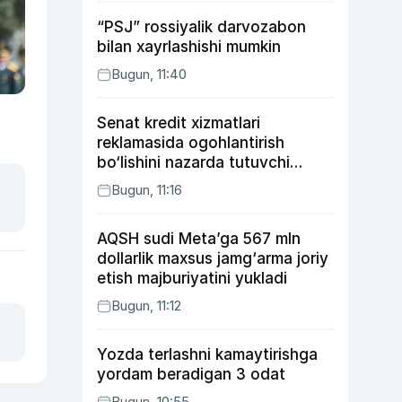
“PSJ” rossiyalik darvozabon
bilan xayrlashishi mumkin
Bugun, 11:40
Senat kredit xizmatlari
reklamasida ogohlantirish
bo‘lishini nazarda tutuvchi
qonunni ma’qulladi
Bugun, 11:16
AQSH sudi Meta’ga 567 mln
dollarlik maxsus jamg‘arma joriy
etish majburiyatini yukladi
Bugun, 11:12
Yozda terlashni kamaytirishga
yordam beradigan 3 odat
Bugun, 10:55