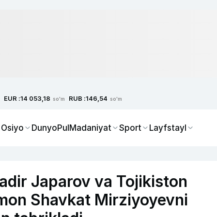
EUR :
RUB :
14 053,18
146,54
so'm
so'm
 Osiyo
Dunyo
Pul
Madaniyat
Sport
Layfstayl
Sadir Japarov va Tojikiston
mon Shavkat Mirziyoyevni