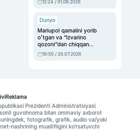
12:24 / 01.08.2026
ayblovlardan asrab
qolgan voqea
Dunyo
Mariupol qamalini yorib
oʻtgan va “Izvarino
qozoni”dan chiqqan
qahramon — Ukraina
19:50 / 29.07.2026
armiyasi bosh
qoʻmondoni Drapatiy
haqida
ivi
Reklama
publikasi Prezidenti Administratsiyasi
-sonli guvohnoma bilan ommaviy axborot
shuningdek, fotografik, grafik, audio va/yoki
et-nashrining muallifligini ko‘rsatuvchi