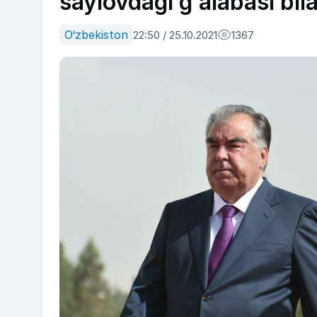
saylovdagi g‘alabasi bila
O‘zbekiston
22:50 / 25.10.2021
1367