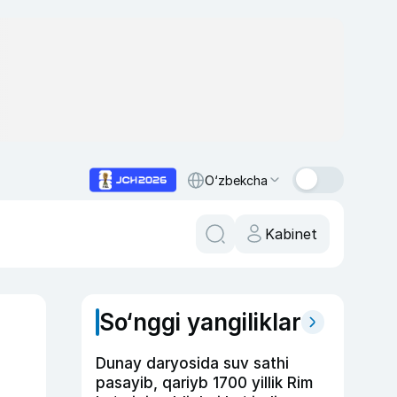
O‘zbekcha
Kabinet
So‘nggi yangiliklar
Dunay daryosida suv sathi
pasayib, qariyb 1700 yillik Rim