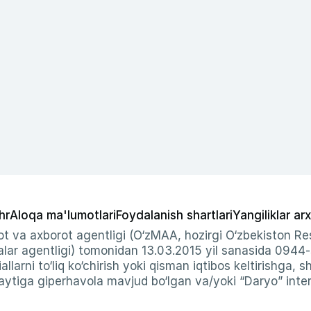
hr
Aloqa ma'lumotlari
Foydalanish shartlari
Yangiliklar arx
t va axborot agentligi (O‘zMAA, hozirgi O‘zbekiston Res
ar agentligi) tomonidan 13.03.2015 yil sanasida 0944
allarni to‘liq ko‘chirish yoki qisman iqtibos keltirishga, 
ytiga giperhavola mavjud bo‘lgan va/yoki “Daryo” intern