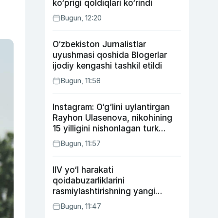
ko‘prigi qoldiqlari ko‘rindi
Bugun, 12:20
O‘zbekiston Jurnalistlar
uyushmasi qoshida Blogerlar
ijodiy kengashi tashkil etildi
Bugun, 11:58
Instagram: O‘g‘lini uylantirgan
Rayhon Ulasenova, nikohining
15 yilligini nishonlagan turk
aktyorlari va Kamelot qasriga
Bugun, 11:57
sayohat qilgan Zebo Rahimova
IIV yo‘l harakati
qoidabuzarliklarini
rasmiylashtirishning yangi
tartibini taklif qildi
Bugun, 11:47