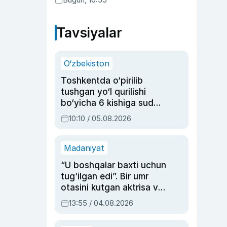
Tavsiyalar
O‘zbekiston
Toshkentda o‘pirilib
tushgan yo‘l qurilishi
bo‘yicha 6 kishiga sud
hukmi o‘qildi
10:10 / 05.08.2026
Madaniyat
“U boshqalar baxti uchun
tug‘ilgan edi”. Bir umr
otasini kutgan aktrisa va
dublyaj ustasi Rimma
13:55 / 04.08.2026
Ahmedovaning
sinovlarga to‘la hayoti