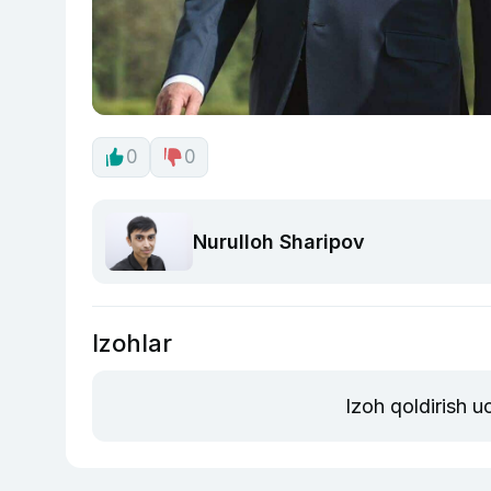
0
0
Nurulloh Sharipov
Izohlar
Izoh qoldirish 