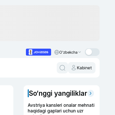
O‘zbekcha
Kabinet
So‘nggi yangiliklar
Avstriya kansleri onalar mehnati
haqidagi gaplari uchun uzr