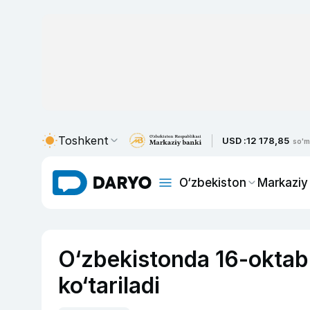
Toshkent
USD :
12 178,85
so'm
O‘zbekiston
Markaziy
O‘zbekistonda 16-oktabr
ko‘tariladi