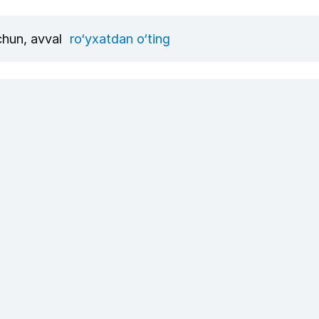
uchun, avval
ro‘yxatdan o‘ting