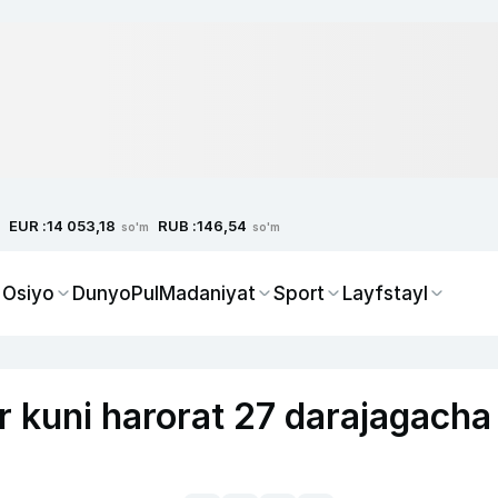
EUR :
RUB :
14 053,18
146,54
so'm
so'm
 Osiyo
Dunyo
Pul
Madaniyat
Sport
Layfstayl
 kuni harorat 27 darajagacha