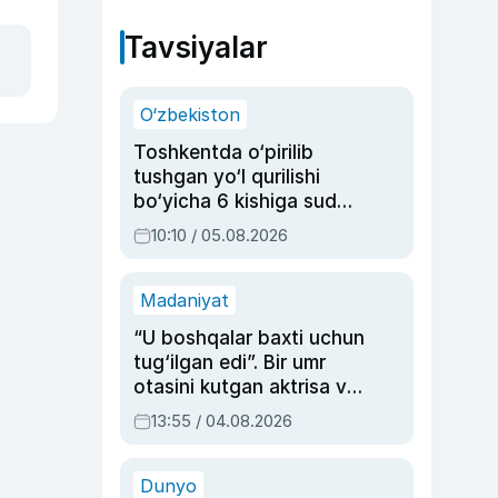
Tavsiyalar
O‘zbekiston
Toshkentda o‘pirilib
tushgan yo‘l qurilishi
bo‘yicha 6 kishiga sud
hukmi o‘qildi
10:10 / 05.08.2026
Madaniyat
“U boshqalar baxti uchun
tug‘ilgan edi”. Bir umr
otasini kutgan aktrisa va
dublyaj ustasi Rimma
13:55 / 04.08.2026
Ahmedovaning
sinovlarga to‘la hayoti
Dunyo