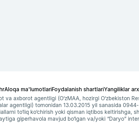
hr
Aloqa ma'lumotlari
Foydalanish shartlari
Yangiliklar arx
t va axborot agentligi (O‘zMAA, hozirgi O‘zbekiston Res
ar agentligi) tomonidan 13.03.2015 yil sanasida 0944
allarni to‘liq ko‘chirish yoki qisman iqtibos keltirishga, 
ytiga giperhavola mavjud bo‘lgan va/yoki “Daryo” intern