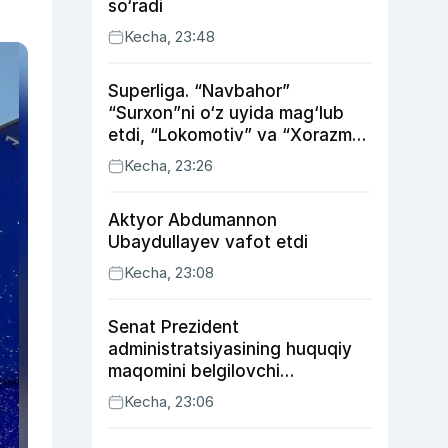
so‘radi
Kecha, 23:48
Superliga. “Navbahor”
“Surxon”ni o‘z uyida mag‘lub
etdi, “Lokomotiv” va “Xorazm”
uyda g‘alaba qozondi
Kecha, 23:26
Aktyor Abdu­mannon
Ubaydullayev vafot etdi
Kecha, 23:08
Senat Prezident
administratsiyasining huquqiy
maqomini belgilovchi
konstitutsiyaviy qonunni
Kecha, 23:06
ma’qulladi