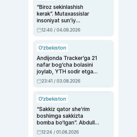
“Biroz sekinlashish
kerak”. Mutaxassislar
insoniyat sun’iy
intellektni boshqara
12:40 / 04.08.2026
olmay qolishidan xavotir
bildirdi
O‘zbekiston
Andijonda Tracker’ga 21
nafar bog‘cha bolasini
joylab, YTH sodir etgan
ayolga sud hukmi o‘qildi
23:41 / 03.08.2026
O‘zbekiston
“Sakkiz qator she’rim
boshimga sakkizta
bomba bo‘lgan”. Abdulla
Oripovni siyosiy
12:24 / 01.08.2026
ayblovlardan asrab