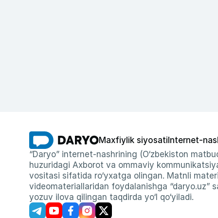
Maxfiylik siyosati
Internet-nas
“Daryo” internet-nashrining (O‘zbekiston matbuo
huzuridagi Axborot va ommaviy kommunikatsiyal
vositasi sifatida ro‘yxatga olingan. Matnli materi
videomateriallaridan foydalanishga “daryo.uz” sa
yozuv ilova qilingan taqdirda yo‘l qo‘yiladi.