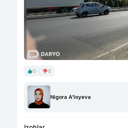
0
0
Nigora A'loyeva
Izohlar