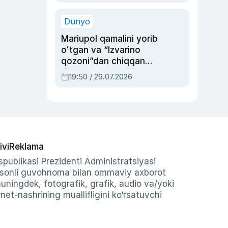
qolgan voqea
Dunyo
Mariupol qamalini yorib
oʻtgan va “Izvarino
qozoni”dan chiqqan
qahramon — Ukraina
19:50 / 29.07.2026
armiyasi bosh
qoʻmondoni Drapatiy
haqida
ivi
Reklama
publikasi Prezidenti Administratsiyasi
-sonli guvohnoma bilan ommaviy axborot
shuningdek, fotografik, grafik, audio va/yoki
et-nashrining muallifligini ko‘rsatuvchi