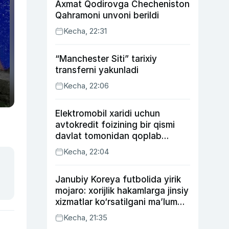
Axmat Qodirovga Checheniston
Qahramoni unvoni berildi
Kecha, 22:31
“Manchester Siti” tarixiy
transferni yakunladi
Kecha, 22:06
Elektromobil xaridi uchun
avtokredit foizining bir qismi
davlat tomonidan qoplab
berilishi mumkin
Kecha, 22:04
Janubiy Koreya futbolida yirik
mojaro: xorijlik hakamlarga jinsiy
xizmatlar ko‘rsatilgani ma’lum
qilindi
Kecha, 21:35