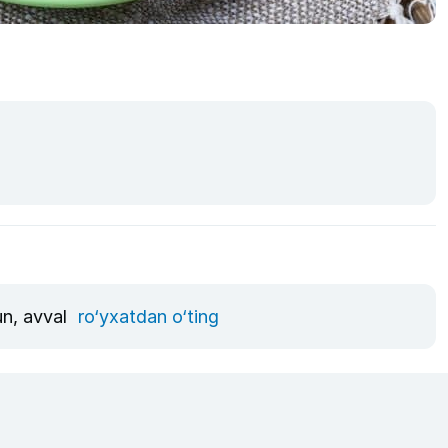
un, avval
ro‘yxatdan o‘ting