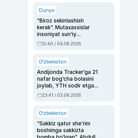
sinovlarga to‘la hayoti
Dunyo
“Biroz sekinlashish
kerak”. Mutaxassislar
insoniyat sun’iy
intellektni boshqara
12:40 / 04.08.2026
olmay qolishidan xavotir
bildirdi
O‘zbekiston
Andijonda Tracker’ga 21
nafar bog‘cha bolasini
joylab, YTH sodir etgan
ayolga sud hukmi o‘qildi
23:41 / 03.08.2026
O‘zbekiston
“Sakkiz qator she’rim
boshimga sakkizta
bomba bo‘lgan”. Abdulla