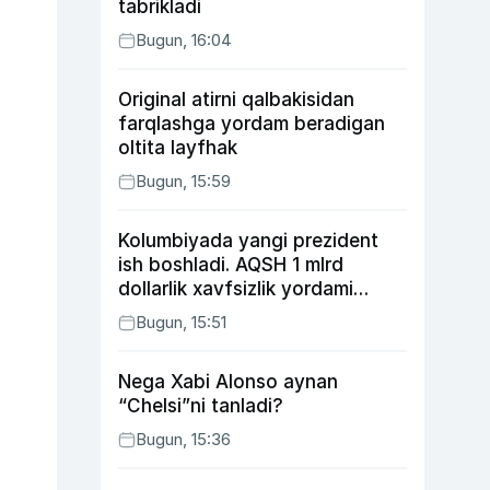
tabrikladi
Bugun, 16:04
Original atirni qalbakisidan
farqlashga yordam beradigan
oltita layfhak
Bugun, 15:59
Kolumbiyada yangi prezident
ish boshladi. AQSH 1 mlrd
dollarlik xavfsizlik yordami
bermoqchi
Bugun, 15:51
Nega Xabi Alonso aynan
“Chelsi”ni tanladi?
Bugun, 15:36