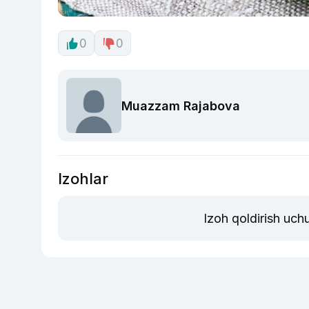
0
0
Muazzam Rajabova
Izohlar
Izoh qoldirish uch