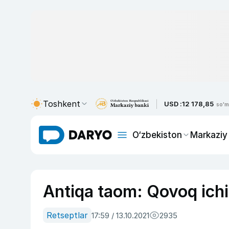
Toshkent
USD :
12 178,85
so'm
O‘zbekiston
Markaziy
Antiqa taom: Qovoq ichi
Retseptlar
17:59 / 13.10.2021
2935