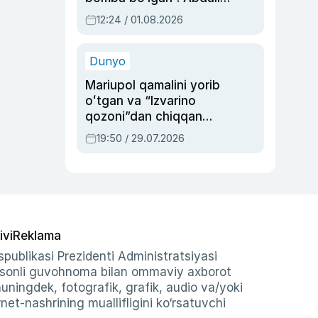
Oripovni siyosiy
12:24 / 01.08.2026
ayblovlardan asrab
qolgan voqea
Dunyo
Mariupol qamalini yorib
oʻtgan va “Izvarino
qozoni”dan chiqqan
qahramon — Ukraina
19:50 / 29.07.2026
armiyasi bosh
qoʻmondoni Drapatiy
haqida
ivi
Reklama
publikasi Prezidenti Administratsiyasi
-sonli guvohnoma bilan ommaviy axborot
shuningdek, fotografik, grafik, audio va/yoki
et-nashrining muallifligini ko‘rsatuvchi