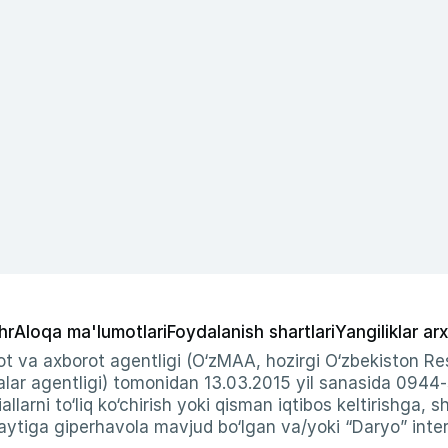
hr
Aloqa ma'lumotlari
Foydalanish shartlari
Yangiliklar arx
t va axborot agentligi (O‘zMAA, hozirgi O‘zbekiston Res
ar agentligi) tomonidan 13.03.2015 yil sanasida 0944
allarni to‘liq ko‘chirish yoki qisman iqtibos keltirishga, 
ytiga giperhavola mavjud bo‘lgan va/yoki “Daryo” intern