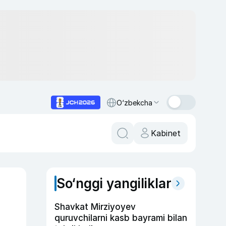
O‘zbekcha
Kabinet
So‘nggi yangiliklar
Shavkat Mirziyoyev
quruvchilarni kasb bayrami bilan