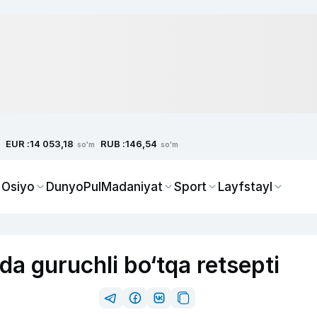
EUR :
RUB :
14 053,18
146,54
so'm
so'm
 Osiyo
Dunyo
Pul
Madaniyat
Sport
Layfstayl
da guruchli bo‘tqa retsepti