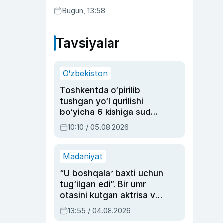
joriy etildi
Bugun, 13:58
Tavsiyalar
O‘zbekiston
Toshkentda o‘pirilib
tushgan yo‘l qurilishi
bo‘yicha 6 kishiga sud
hukmi o‘qildi
10:10 / 05.08.2026
Madaniyat
“U boshqalar baxti uchun
tug‘ilgan edi”. Bir umr
otasini kutgan aktrisa va
dublyaj ustasi Rimma
13:55 / 04.08.2026
Ahmedovaning