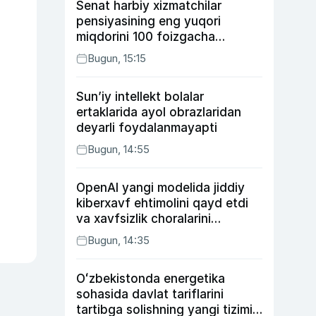
Senat harbiy xizmatchilar
pensiyasining eng yuqori
miqdorini 100 foizgacha
oshirishni nazarda tutuvchi
Bugun, 15:15
qonunni ma’qulladi
Sun’iy intellekt bolalar
ertaklarida ayol obrazlaridan
deyarli foydalanmayapti
Bugun, 14:55
OpenAI yangi modelida jiddiy
kiberxavf ehtimolini qayd etdi
va xavfsizlik choralarini
kuchaytirdi
Bugun, 14:35
Oʻzbekistonda energetika
sohasida davlat tariflarini
tartibga solishning yangi tizimi