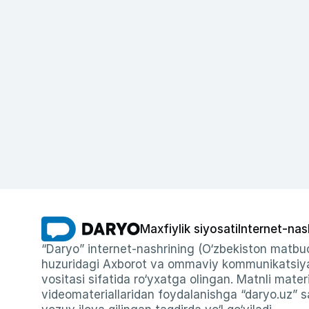
Maxfiylik siyosati
Internet-nas
“Daryo” internet-nashrining (O‘zbekiston matbuo
huzuridagi Axborot va ommaviy kommunikatsiyal
vositasi sifatida ro‘yxatga olingan. Matnli materi
videomateriallaridan foydalanishga “daryo.uz” sa