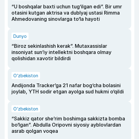
“U boshqalar baxti uchun tug‘ilgan edi”. Bir umr
otasini kutgan aktrisa va dublyaj ustasi Rimma
Ahmedovaning sinovlarga to‘la hayoti
Dunyo
“Biroz sekinlashish kerak”. Mutaxassislar
insoniyat sun’iy intellektni boshqara olmay
qolishidan xavotir bildirdi
O‘zbekiston
Andijonda Tracker’ga 21 nafar bog‘cha bolasini
joylab, YTH sodir etgan ayolga sud hukmi o‘qildi
O‘zbekiston
“Sakkiz qator she’rim boshimga sakkizta bomba
bo‘lgan”. Abdulla Oripovni siyosiy ayblovlardan
asrab qolgan voqea