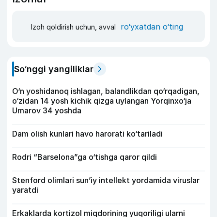
ro‘yxatdan o‘ting
Izoh qoldirish uchun, avval
So‘nggi yangiliklar
O‘n yoshidanoq ishlagan, balandlikdan qo‘rqadigan,
o‘zidan 14 yosh kichik qizga uylangan Yorqinxo‘ja
Umarov 34 yoshda
Dam olish kunlari havo harorati ko‘tariladi
Rodri “Barselona”ga o‘tishga qaror qildi
Stenford olimlari sun’iy intellekt yordamida viruslar
yaratdi
Erkaklarda kortizol miqdorining yuqoriligi ularni