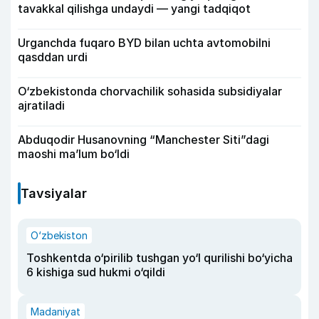
tavakkal qilishga undaydi — yangi tadqiqot
Urganchda fuqaro BYD bilan uchta avtomobilni
qasddan urdi
O‘zbekistonda chorvachilik sohasida subsidiyalar
ajratiladi
Abduqodir Husanovning “Manchester Siti”dagi
maoshi ma’lum bo‘ldi
Tavsiyalar
O‘zbekiston
Toshkentda o‘pirilib tushgan yo‘l qurilishi bo‘yicha
6 kishiga sud hukmi o‘qildi
Madaniyat