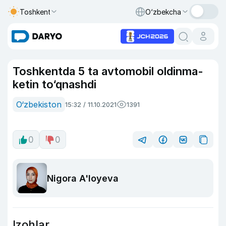
Toshkent
O‘zbekcha
Toshkentda 5 ta avtomobil oldinma-
ketin to‘qnashdi
O‘zbekiston
15:32 / 11.10.2021
1391
0
0
Nigora A'loyeva
Izohlar