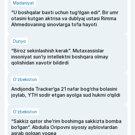
Madaniyat
“U boshqalar baxti uchun tug‘ilgan edi”. Bir umr
otasini kutgan aktrisa va dublyaj ustasi Rimma
Ahmedovaning sinovlarga to‘la hayoti
Dunyo
“Biroz sekinlashish kerak”. Mutaxassislar
insoniyat sun’iy intellektni boshqara olmay
qolishidan xavotir bildirdi
O‘zbekiston
Andijonda Tracker’ga 21 nafar bog‘cha bolasini
joylab, YTH sodir etgan ayolga sud hukmi o‘qildi
O‘zbekiston
“Sakkiz qator she’rim boshimga sakkizta bomba
bo‘lgan”. Abdulla Oripovni siyosiy ayblovlardan
asrab qolgan voqea