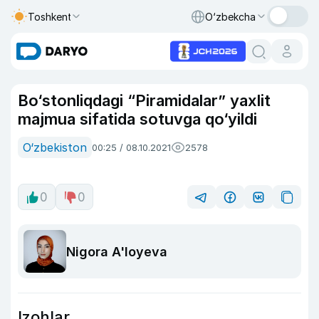
Toshkent
O‘zbekcha
Bo‘stonliqdagi “Piramidalar” yaxlit
majmua sifatida sotuvga qo‘yildi
O‘zbekiston
00:25 / 08.10.2021
2578
0
0
Nigora A'loyeva
Izohlar