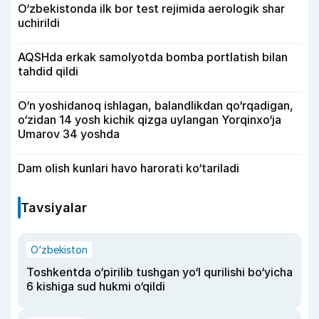
O‘zbekistonda ilk bor test rejimida aerologik shar
uchirildi
AQSHda erkak samolyotda bomba portlatish bilan
tahdid qildi
O‘n yoshidanoq ishlagan, balandlikdan qo‘rqadigan,
o‘zidan 14 yosh kichik qizga uylangan Yorqinxo‘ja
Umarov 34 yoshda
Dam olish kunlari havo harorati ko‘tariladi
Tavsiyalar
O‘zbekiston
Toshkentda o‘pirilib tushgan yo‘l qurilishi bo‘yicha
6 kishiga sud hukmi o‘qildi