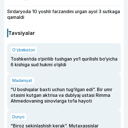
Sirdaryoda 10 yoshli farzandini urgan ayol 3 sutkaga
qamaldi
Tavsiyalar
O‘zbekiston
Toshkentda o‘pirilib tushgan yo‘l qurilishi bo‘yicha
6 kishiga sud hukmi o‘qildi
Madaniyat
“U boshqalar baxti uchun tug‘ilgan edi”. Bir umr
otasini kutgan aktrisa va dublyaj ustasi Rimma
Ahmedovaning sinovlarga to‘la hayoti
Dunyo
“Biroz sekinlashish kerak”. Mutaxassislar