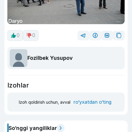
0
0
Fozilbek Yusupov
Izohlar
ro‘yxatdan o‘ting
Izoh qoldirish uchun, avval
So‘nggi yangiliklar