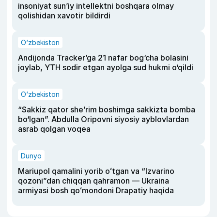
insoniyat sun’iy intellektni boshqara olmay
qolishidan xavotir bildirdi
O‘zbekiston
Andijonda Tracker’ga 21 nafar bog‘cha bolasini
joylab, YTH sodir etgan ayolga sud hukmi o‘qildi
O‘zbekiston
“Sakkiz qator she’rim boshimga sakkizta bomba
bo‘lgan”. Abdulla Oripovni siyosiy ayblovlardan
asrab qolgan voqea
Dunyo
Mariupol qamalini yorib oʻtgan va “Izvarino
qozoni”dan chiqqan qahramon — Ukraina
armiyasi bosh qoʻmondoni Drapatiy haqida