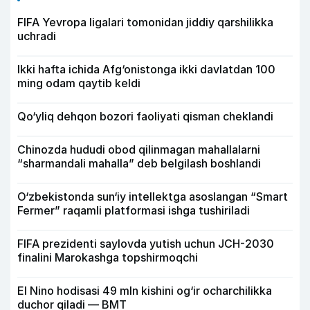
FIFA Yevropa ligalari tomonidan jiddiy qarshilikka
uchradi
Ikki hafta ichida Afg‘onistonga ikki davlatdan 100
ming odam qaytib keldi
Qo‘yliq dehqon bozori faoliyati qisman cheklandi
Chinozda hududi obod qilinmagan mahallalarni
“sharmandali mahalla” deb belgilash boshlandi
O‘zbekistonda sun‘iy intellektga asoslangan “Smart
Fermer” raqamli platformasi ishga tushiriladi
FIFA prezidenti saylovda yutish uchun JCH-2030
finalini Marokashga topshirmoqchi
El Nino hodisasi 49 mln kishini og‘ir ocharchilikka
duchor qiladi — BMT