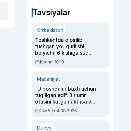
Tavsiyalar
O‘zbekiston
Toshkentda o‘pirilib
tushgan yo‘l qurilishi
bo‘yicha 6 kishiga sud
hukmi o‘qildi
Kecha, 10:10
Madaniyat
“U boshqalar baxti uchun
tug‘ilgan edi”. Bir umr
otasini kutgan aktrisa va
dublyaj ustasi Rimma
13:55 / 04.08.2026
Ahmedovaning
sinovlarga to‘la hayoti
Dunyo