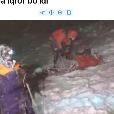
 iqror bo‘ldi