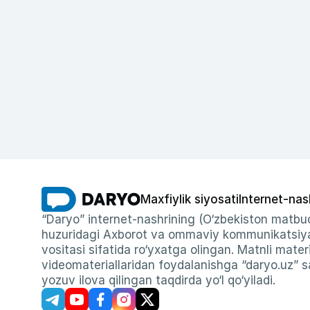
Maxfiylik siyosati
Internet-nas
“Daryo” internet-nashrining (O‘zbekiston matbuo
huzuridagi Axborot va ommaviy kommunikatsiyal
vositasi sifatida ro‘yxatga olingan. Matnli materi
videomateriallaridan foydalanishga “daryo.uz” sa
yozuv ilova qilingan taqdirda yo‘l qo‘yiladi.