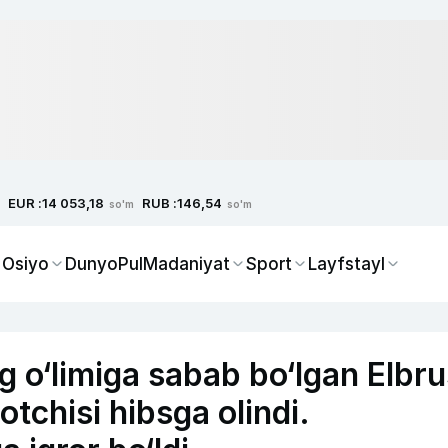
EUR :
RUB :
14 053,18
146,54
so'm
so'm
 Osiyo
Dunyo
Pul
Madaniyat
Sport
Layfstayl
g o‘limiga sabab bo‘lgan Elbru
otchisi hibsga olindi.