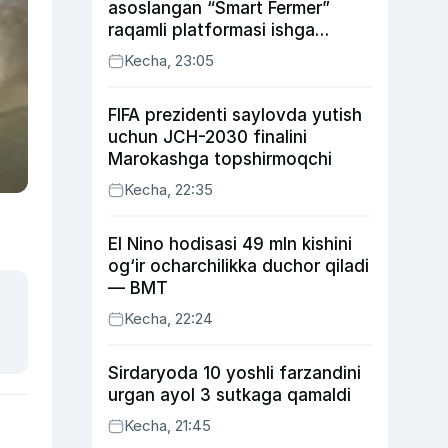
asoslangan “Smart Fermer”
raqamli platformasi ishga
tushiriladi
Kecha, 23:05
FIFA prezidenti saylovda yutish
uchun JCH-2030 finalini
Marokashga topshirmoqchi
Kecha, 22:35
El Nino hodisasi 49 mln kishini
og‘ir ocharchilikka duchor qiladi
— BMT
Kecha, 22:24
Sirdaryoda 10 yoshli farzandini
urgan ayol 3 sutkaga qamaldi
Kecha, 21:45