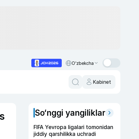
O‘zbekcha
Kabinet
So‘nggi yangiliklar
s
FIFA Yevropa ligalari tomonidan
jiddiy qarshilikka uchradi