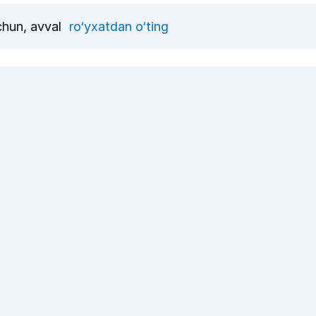
uchun, avval
ro‘yxatdan o‘ting