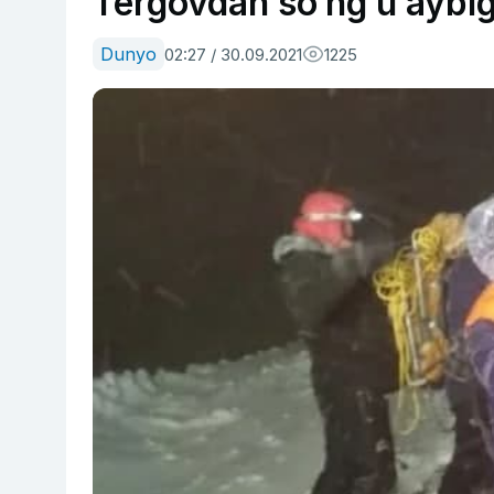
Tergovdan so‘ng u aybiga
Dunyo
02:27 / 30.09.2021
1225