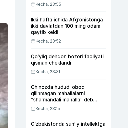
Kecha, 23:55
Ikki hafta ichida Afg‘onistonga
ikki davlatdan 100 ming odam
qaytib keldi
Kecha, 23:52
Qo‘yliq dehqon bozori faoliyati
qisman cheklandi
Kecha, 23:31
Chinozda hududi obod
qilinmagan mahallalarni
“sharmandali mahalla” deb
belgilash boshlandi
Kecha, 23:15
O‘zbekistonda sun‘iy intellektga