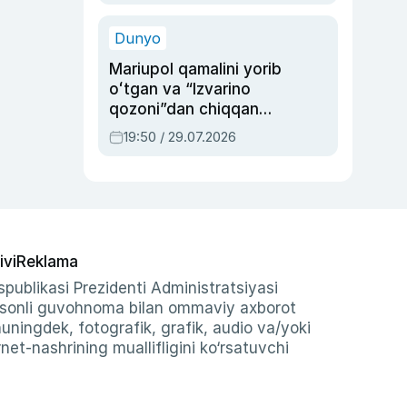
qolgan voqea
Dunyo
Mariupol qamalini yorib
oʻtgan va “Izvarino
qozoni”dan chiqqan
qahramon — Ukraina
19:50 / 29.07.2026
armiyasi bosh
qoʻmondoni Drapatiy
haqida
ivi
Reklama
publikasi Prezidenti Administratsiyasi
-sonli guvohnoma bilan ommaviy axborot
shuningdek, fotografik, grafik, audio va/yoki
et-nashrining muallifligini ko‘rsatuvchi