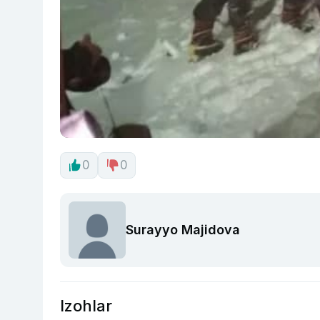
0
0
Surayyo Majidova
Izohlar