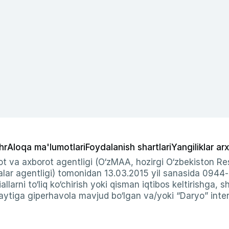
hr
Aloqa ma'lumotlari
Foydalanish shartlari
Yangiliklar arx
t va axborot agentligi (O‘zMAA, hozirgi O‘zbekiston Res
ar agentligi) tomonidan 13.03.2015 yil sanasida 0944
allarni to‘liq ko‘chirish yoki qisman iqtibos keltirishga, 
ytiga giperhavola mavjud bo‘lgan va/yoki “Daryo” intern