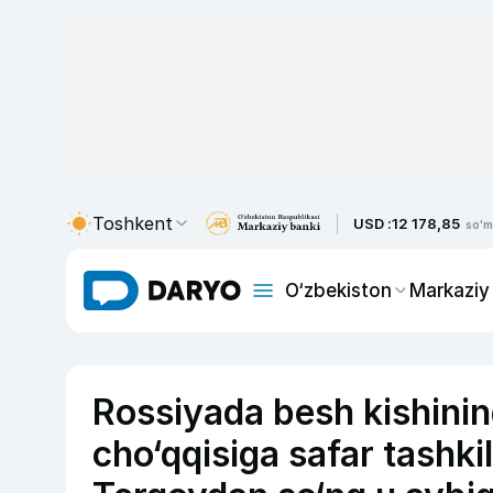
Toshkent
USD :
12 178,85
so'm
O‘zbekiston
Markaziy
Rossiyada besh kishinin
cho‘qqisiga safar tashkil