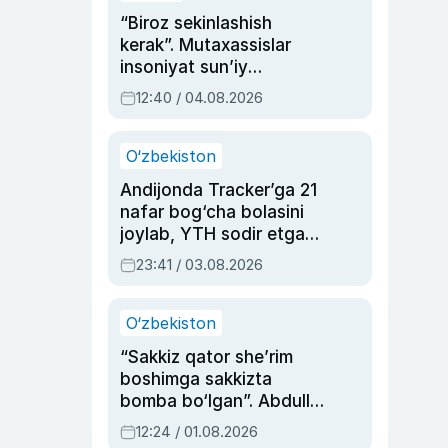
“Biroz sekinlashish
kerak”. Mutaxassislar
insoniyat sun’iy
intellektni boshqara
12:40 / 04.08.2026
olmay qolishidan xavotir
bildirdi
O‘zbekiston
Andijonda Tracker’ga 21
nafar bog‘cha bolasini
joylab, YTH sodir etgan
ayolga sud hukmi o‘qildi
23:41 / 03.08.2026
O‘zbekiston
“Sakkiz qator she’rim
boshimga sakkizta
bomba bo‘lgan”. Abdulla
Oripovni siyosiy
12:24 / 01.08.2026
ayblovlardan asrab