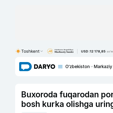
Toshkent
USD :
12 178,85
so'm
O‘zbekiston
Markaziy
Buxoroda fuqarodan pora
bosh kurka olishga uri