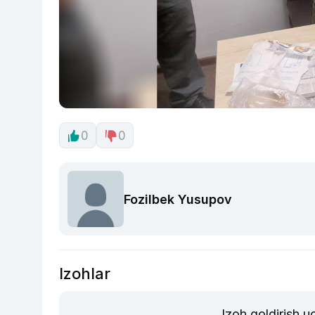
0
0
Fozilbek Yusupov
Izohlar
Izoh qoldirish 