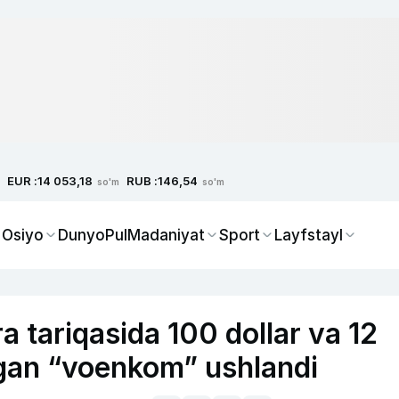
EUR :
RUB :
14 053,18
146,54
so'm
so'm
 Osiyo
Dunyo
Pul
Madaniyat
Sport
Layfstayl
 tariqasida 100 dollar va 12
ngan “voenkom” ushlandi