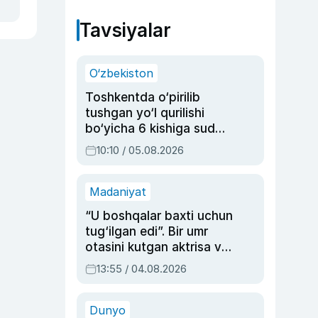
Tavsiyalar
O‘zbekiston
Toshkentda o‘pirilib
tushgan yo‘l qurilishi
bo‘yicha 6 kishiga sud
hukmi o‘qildi
10:10 / 05.08.2026
Madaniyat
“U boshqalar baxti uchun
tug‘ilgan edi”. Bir umr
otasini kutgan aktrisa va
dublyaj ustasi Rimma
13:55 / 04.08.2026
Ahmedovaning
sinovlarga to‘la hayoti
Dunyo