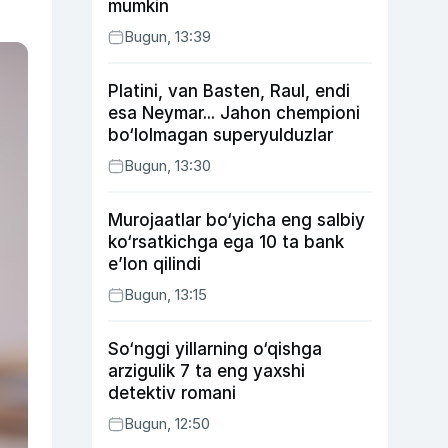
mumkin
Bugun, 13:39
Platini, van Basten, Raul, endi
esa Neymar... Jahon chempioni
bo‘lolmagan superyulduzlar
Bugun, 13:30
Murojaatlar bo‘yicha eng salbiy
ko‘rsatkichga ega 10 ta bank
e’lon qilindi
Bugun, 13:15
So‘nggi yillarning o‘qishga
arzigulik 7 ta eng yaxshi
detektiv romani
Bugun, 12:50