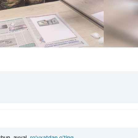
uchun, avval
ro‘yxatdan o‘ting