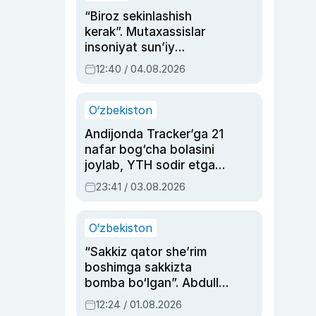
“Biroz sekinlashish
kerak”. Mutaxassislar
insoniyat sun’iy
intellektni boshqara
12:40 / 04.08.2026
olmay qolishidan xavotir
bildirdi
O‘zbekiston
Andijonda Tracker’ga 21
nafar bog‘cha bolasini
joylab, YTH sodir etgan
ayolga sud hukmi o‘qildi
23:41 / 03.08.2026
O‘zbekiston
“Sakkiz qator she’rim
boshimga sakkizta
bomba bo‘lgan”. Abdulla
Oripovni siyosiy
12:24 / 01.08.2026
ayblovlardan asrab