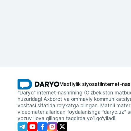
Maxfiylik siyosati
Internet-nas
“Daryo” internet-nashrining (O‘zbekiston matbuo
huzuridagi Axborot va ommaviy kommunikatsiyal
vositasi sifatida ro‘yxatga olingan. Matnli materi
videomateriallaridan foydalanishga “daryo.uz” sa
yozuv ilova qilingan taqdirda yo‘l qo‘yiladi.