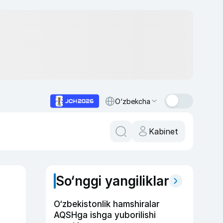
O‘zbekcha
Kabinet
So‘nggi yangiliklar
O‘zbekistonlik hamshiralar
AQSHga ishga yuborilishi