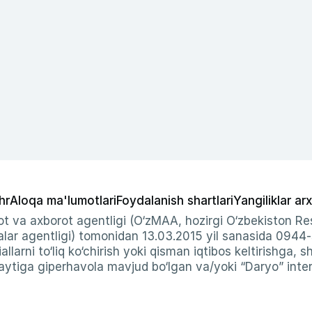
hr
Aloqa ma'lumotlari
Foydalanish shartlari
Yangiliklar arx
t va axborot agentligi (O‘zMAA, hozirgi O‘zbekiston Res
ar agentligi) tomonidan 13.03.2015 yil sanasida 0944
allarni to‘liq ko‘chirish yoki qisman iqtibos keltirishga, 
ytiga giperhavola mavjud bo‘lgan va/yoki “Daryo” intern