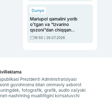
qolgan voqea
Dunyo
Mariupol qamalini yorib
oʻtgan va “Izvarino
qozoni”dan chiqqan
qahramon — Ukraina
19:50 / 29.07.2026
armiyasi bosh
qoʻmondoni Drapatiy
haqida
ivi
Reklama
publikasi Prezidenti Administratsiyasi
-sonli guvohnoma bilan ommaviy axborot
shuningdek, fotografik, grafik, audio va/yoki
et-nashrining muallifligini ko‘rsatuvchi