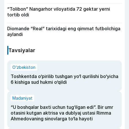
“Tolibon” Nangarhor viloyatida 72 gektar yerni
tortib oldi
Diomande “Real” tarixidagi eng qimmat futbolchiga
aylandi
Tavsiyalar
O‘zbekiston
Toshkentda o‘pirilib tushgan yo‘l qurilishi bo‘yicha
6 kishiga sud hukmi o‘qildi
Madaniyat
“U boshqalar baxti uchun tug‘ilgan edi”. Bir umr
otasini kutgan aktrisa va dublyaj ustasi Rimma
Ahmedovaning sinovlarga to‘la hayoti