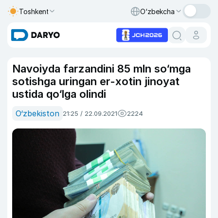
Toshkent
O‘zbekcha
Navoiyda farzandini 85 mln so‘mga
sotishga uringan er-xotin jinoyat
ustida qo‘lga olindi
O‘zbekiston
21:25 / 22.09.2021
2224