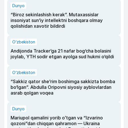
Dunyo
“Biroz sekinlashish kerak”. Mutaxassislar
insoniyat sun’iy intellektni boshqara olmay
qolishidan xavotir bildirdi
O‘zbekiston
Andijonda Tracker’ga 21 nafar bog‘cha bolasini
joylab, YTH sodir etgan ayolga sud hukmi o‘qildi
O‘zbekiston
“Sakkiz qator she’rim boshimga sakkizta bomba
bo‘lgan”. Abdulla Oripovni siyosiy ayblovlardan
asrab qolgan voqea
Dunyo
Mariupol qamalini yorib oʻtgan va “Izvarino
qozoni”dan chiqqan qahramon — Ukraina