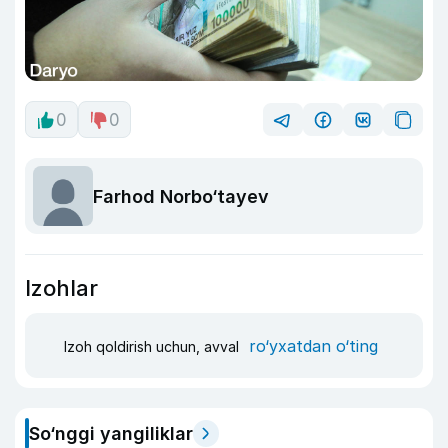
0
0
Farhod Norbo‘tayev
Izohlar
ro‘yxatdan o‘ting
Izoh qoldirish uchun, avval
So‘nggi yangiliklar