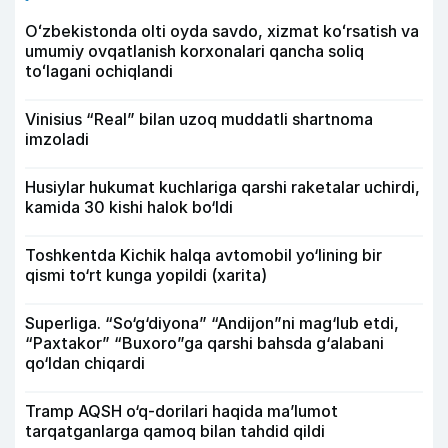
Oʻzbekistonda olti oyda savdo, xizmat koʻrsatish va
umumiy ovqatlanish korxonalari qancha soliq
toʻlagani ochiqlandi
Vinisius “Real” bilan uzoq muddatli shartnoma
imzoladi
Husiylar hukumat kuchlariga qarshi raketalar uchirdi,
kamida 30 kishi halok bo‘ldi
Toshkentda Kichik halqa avtomobil yo‘lining bir
qismi to‘rt kunga yopildi (xarita)
Superliga. “So‘g‘diyona” “Andijon”ni mag‘lub etdi,
“Paxtakor” “Buxoro”ga qarshi bahsda g‘alabani
qo‘ldan chiqardi
Tramp AQSH o‘q-dorilari haqida ma’lumot
tarqatganlarga qamoq bilan tahdid qildi