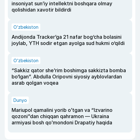
insoniyat sun’iy intellektni boshqara olmay
qolishidan xavotir bildirdi
O‘zbekiston
Andijonda Tracker’ga 21 nafar bog‘cha bolasini
joylab, YTH sodir etgan ayolga sud hukmi o‘qildi
O‘zbekiston
“Sakkiz qator she’rim boshimga sakkizta bomba
bo‘lgan”. Abdulla Oripovni siyosiy ayblovlardan
asrab qolgan voqea
Dunyo
Mariupol qamalini yorib oʻtgan va “Izvarino
qozoni”dan chiqqan qahramon — Ukraina
armiyasi bosh qoʻmondoni Drapatiy haqida