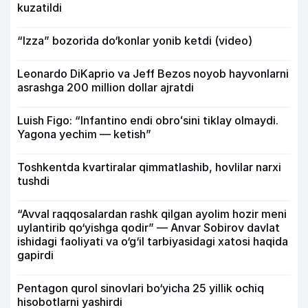
kuzatildi
“Izza” bozorida do‘konlar yonib ketdi (video)
Leonardo DiKaprio va Jeff Bezos noyob hayvonlarni
asrashga 200 million dollar ajratdi
Luish Figo: “Infantino endi obroʻsini tiklay olmaydi.
Yagona yechim — ketish”
Toshkentda kvartiralar qimmatlashib, hovlilar narxi
tushdi
“Avval raqqosalardan rashk qilgan ayolim hozir meni
uylantirib qo‘yishga qodir” — Anvar Sobirov davlat
ishidagi faoliyati va o‘g‘il tarbiyasidagi xatosi haqida
gapirdi
Pentagon qurol sinovlari bo‘yicha 25 yillik ochiq
hisobotlarni yashirdi