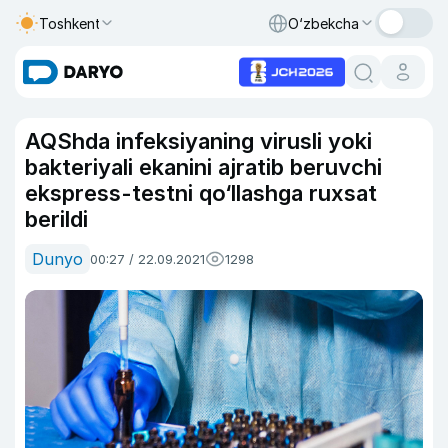
Toshkent
O‘zbekcha
AQShda infeksiyaning virusli yoki
bakteriyali ekanini ajratib beruvchi
ekspress-testni qo‘llashga ruxsat
berildi
Dunyo
00:27 / 22.09.2021
1298