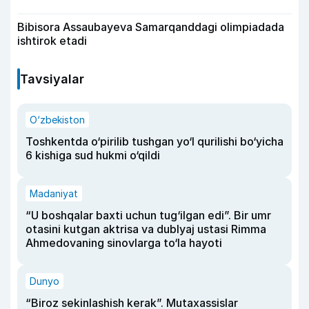
Bibisora Assaubayeva Samarqanddagi olimpiadada
ishtirok etadi
Tavsiyalar
O‘zbekiston
Toshkentda o‘pirilib tushgan yo‘l qurilishi bo‘yicha
6 kishiga sud hukmi o‘qildi
Madaniyat
“U boshqalar baxti uchun tug‘ilgan edi”. Bir umr
otasini kutgan aktrisa va dublyaj ustasi Rimma
Ahmedovaning sinovlarga to‘la hayoti
Dunyo
“Biroz sekinlashish kerak”. Mutaxassislar