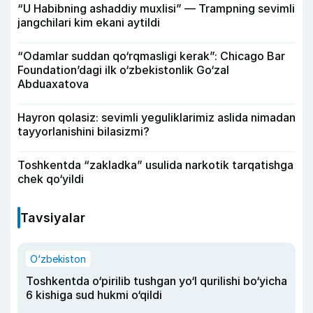
“U Habibning ashaddiy muxlisi” — Trampning sevimli
jangchilari kim ekani aytildi
“Odamlar suddan qo‘rqmasligi kerak”: Chicago Bar
Foundation’dagi ilk o‘zbekistonlik Go‘zal
Abduaxatova
Hayron qolasiz: sevimli yeguliklarimiz aslida nimadan
tayyorlanishini bilasizmi?
Toshkentda “zakladka” usulida narkotik tarqatishga
chek qo‘yildi
Tavsiyalar
O‘zbekiston
Toshkentda o‘pirilib tushgan yo‘l qurilishi bo‘yicha
6 kishiga sud hukmi o‘qildi