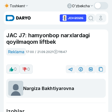
Toshkent
O‘zbekcha
JAC J7: hamyonbop narxlardagi
qoyilmaqom liftbek
Reklama
17:00 / 21.09.2021
11647
0
0
Nargiza Bakhtiyarovna
Izohlar