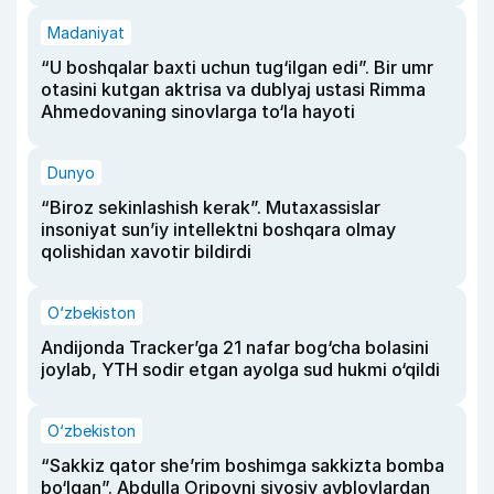
Madaniyat
“U boshqalar baxti uchun tug‘ilgan edi”. Bir umr
otasini kutgan aktrisa va dublyaj ustasi Rimma
Ahmedovaning sinovlarga to‘la hayoti
Dunyo
“Biroz sekinlashish kerak”. Mutaxassislar
insoniyat sun’iy intellektni boshqara olmay
qolishidan xavotir bildirdi
O‘zbekiston
Andijonda Tracker’ga 21 nafar bog‘cha bolasini
joylab, YTH sodir etgan ayolga sud hukmi o‘qildi
O‘zbekiston
“Sakkiz qator she’rim boshimga sakkizta bomba
bo‘lgan”. Abdulla Oripovni siyosiy ayblovlardan