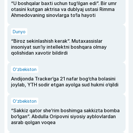
“U boshqalar baxti uchun tug‘ilgan edi”. Bir umr
otasini kutgan aktrisa va dublyaj ustasi Rimma
Ahmedovaning sinovlarga to‘la hayoti
Dunyo
“Biroz sekinlashish kerak”. Mutaxassislar
insoniyat sun’iy intellektni boshqara olmay
qolishidan xavotir bildirdi
O‘zbekiston
Andijonda Tracker’ga 21 nafar bog‘cha bolasini
joylab, YTH sodir etgan ayolga sud hukmi o‘qildi
O‘zbekiston
“Sakkiz qator she’rim boshimga sakkizta bomba
bo‘lgan”. Abdulla Oripovni siyosiy ayblovlardan
asrab qolgan voqea