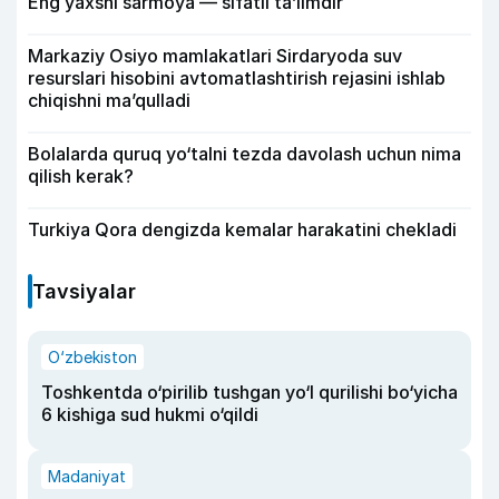
Eng yaxshi sarmoya — sifatli ta’limdir
Markaziy Osiyo mamlakatlari Sirdaryoda suv
resurslari hisobini avtomatlashtirish rejasini ishlab
chiqishni ma’qulladi
Bolalarda quruq yo‘talni tezda davolash uchun nima
qilish kerak?
Turkiya Qora dengizda kemalar harakatini chekladi
Tavsiyalar
O‘zbekiston
Toshkentda o‘pirilib tushgan yo‘l qurilishi bo‘yicha
6 kishiga sud hukmi o‘qildi
Madaniyat