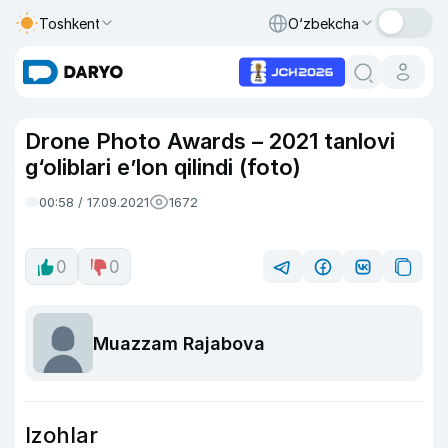
Toshkent
O‘zbekcha
Drone Photo Awards – 2021 tanlovi
g‘oliblari e’lon qilindi (foto)
00:58 / 17.09.2021
1672
0
0
Muazzam Rajabova
Izohlar