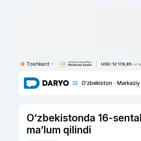
Toshkent
USD :
12 178,85
so'm
O‘zbekiston
Markaziy
O‘zbekistonda 16-sentab
ma’lum qilindi