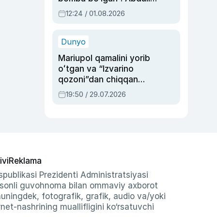
Oripovni siyosiy
12:24 / 01.08.2026
ayblovlardan asrab
qolgan voqea
Dunyo
Mariupol qamalini yorib
oʻtgan va “Izvarino
qozoni”dan chiqqan
qahramon — Ukraina
19:50 / 29.07.2026
armiyasi bosh
qoʻmondoni Drapatiy
haqida
ivi
Reklama
publikasi Prezidenti Administratsiyasi
-sonli guvohnoma bilan ommaviy axborot
shuningdek, fotografik, grafik, audio va/yoki
et-nashrining muallifligini ko‘rsatuvchi