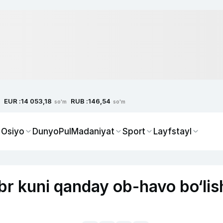
EUR :
RUB :
14 053,18
146,54
so'm
so'm
 Osiyo
Dunyo
Pul
Madaniyat
Sport
Layfstayl
r kuni qanday ob-havo bo‘lis