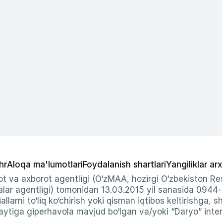
hr
Aloqa ma'lumotlari
Foydalanish shartlari
Yangiliklar arx
t va axborot agentligi (O‘zMAA, hozirgi O‘zbekiston Res
ar agentligi) tomonidan 13.03.2015 yil sanasida 0944
allarni to‘liq ko‘chirish yoki qisman iqtibos keltirishga, 
ytiga giperhavola mavjud bo‘lgan va/yoki “Daryo” intern