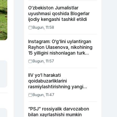
O‘zbekiston Jurnalistlar
uyushmasi qoshida Blogerlar
ijodiy kengashi tashkil etildi
Bugun, 11:58
Instagram: O‘g‘lini uylantirgan
Rayhon Ulasenova, nikohining
15 yilligini nishonlagan turk
aktyorlari va Kamelot qasriga
Bugun, 11:57
sayohat qilgan Zebo Rahimova
IIV yo‘l harakati
qoidabuzarliklarini
rasmiylashtirishning yangi
tartibini taklif qildi
Bugun, 11:47
“PSJ” rossiyalik darvozabon
bilan xayrlashishi mumkin