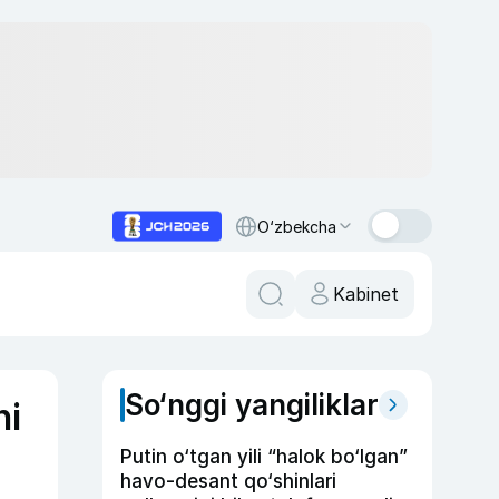
O‘zbekcha
Kabinet
So‘nggi yangiliklar
hi
Putin o‘tgan yili “halok bo‘lgan”
havo-desant qo‘shinlari