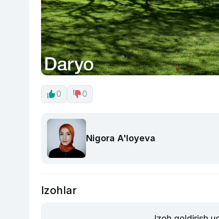
0
0
Nigora A'loyeva
Izohlar
Izoh qoldirish 