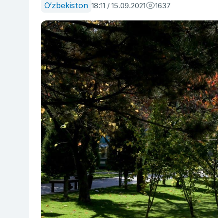
O‘zbekiston
18:11 / 15.09.2021
1637