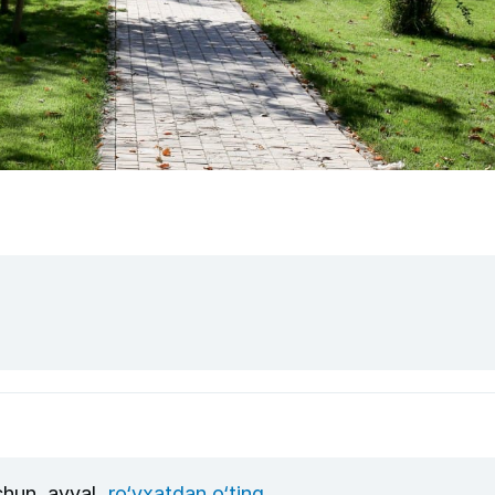
uchun, avval
ro‘yxatdan o‘ting