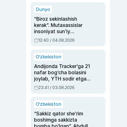
sinovlarga to‘la hayoti
Dunyo
“Biroz sekinlashish
kerak”. Mutaxassislar
insoniyat sun’iy
intellektni boshqara
12:40 / 04.08.2026
olmay qolishidan xavotir
bildirdi
O‘zbekiston
Andijonda Tracker’ga 21
nafar bog‘cha bolasini
joylab, YTH sodir etgan
ayolga sud hukmi o‘qildi
23:41 / 03.08.2026
O‘zbekiston
“Sakkiz qator she’rim
boshimga sakkizta
bomba bo‘lgan”. Abdulla