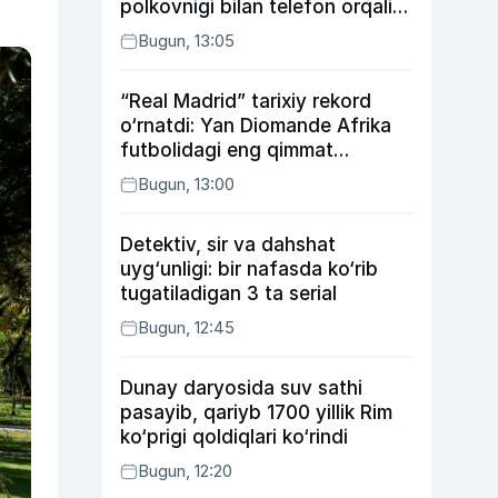
polkovnigi bilan telefon orqali
suhbatlashdi
Bugun, 13:05
“Real Madrid” tarixiy rekord
o‘rnatdi: Yan Diomande Afrika
futbolidagi eng qimmat
transferga aylandi
Bugun, 13:00
Detektiv, sir va dahshat
uyg‘unligi: bir nafasda ko‘rib
tugatiladigan 3 ta serial
Bugun, 12:45
Dunay daryosida suv sathi
pasayib, qariyb 1700 yillik Rim
ko‘prigi qoldiqlari ko‘rindi
Bugun, 12:20