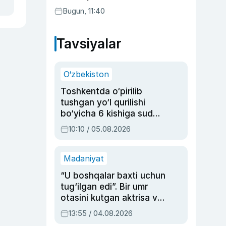
Bugun, 11:40
Tavsiyalar
O‘zbekiston
Toshkentda o‘pirilib
tushgan yo‘l qurilishi
bo‘yicha 6 kishiga sud
hukmi o‘qildi
10:10 / 05.08.2026
Madaniyat
“U boshqalar baxti uchun
tug‘ilgan edi”. Bir umr
otasini kutgan aktrisa va
dublyaj ustasi Rimma
13:55 / 04.08.2026
Ahmedovaning