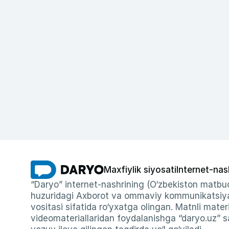
Maxfiylik siyosati
Internet-nas
“Daryo” internet-nashrining (O‘zbekiston matbuo
huzuridagi Axborot va ommaviy kommunikatsiyal
vositasi sifatida ro‘yxatga olingan. Matnli materi
videomateriallaridan foydalanishga “daryo.uz” sa