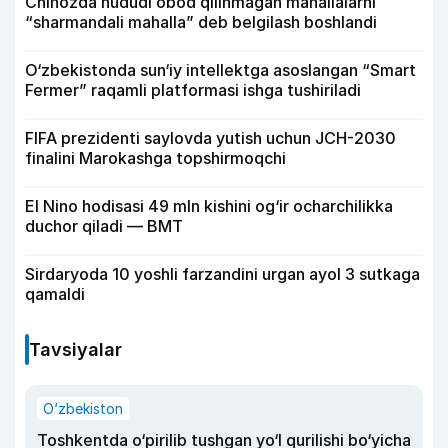
Chinozda hududi obod qilinmagan mahallalarni
“sharmandali mahalla” deb belgilash boshlandi
O‘zbekistonda sun‘iy intellektga asoslangan “Smart
Fermer” raqamli platformasi ishga tushiriladi
FIFA prezidenti saylovda yutish uchun JCH-2030
finalini Marokashga topshirmoqchi
El Nino hodisasi 49 mln kishini og‘ir ocharchilikka
duchor qiladi — BMT
Sirdaryoda 10 yoshli farzandini urgan ayol 3 sutkaga
qamaldi
Tavsiyalar
O‘zbekiston
Toshkentda o‘pirilib tushgan yo‘l qurilishi bo‘yicha