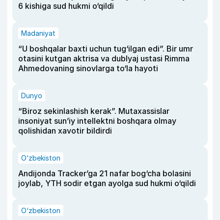
6 kishiga sud hukmi o‘qildi
Madaniyat
“U boshqalar baxti uchun tug‘ilgan edi”. Bir umr
otasini kutgan aktrisa va dublyaj ustasi Rimma
Ahmedovaning sinovlarga to‘la hayoti
Dunyo
“Biroz sekinlashish kerak”. Mutaxassislar
insoniyat sun’iy intellektni boshqara olmay
qolishidan xavotir bildirdi
O‘zbekiston
Andijonda Tracker’ga 21 nafar bog‘cha bolasini
joylab, YTH sodir etgan ayolga sud hukmi o‘qildi
O‘zbekiston