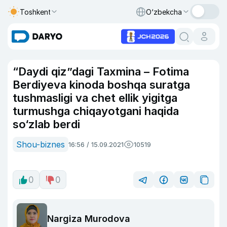
Toshkent
O‘zbekcha
“Daydi qiz”dagi Taxmina – Fotima
Berdiyeva kinoda boshqa suratga
tushmasligi va chet ellik yigitga
turmushga chiqayotgani haqida
so‘zlab berdi
Shou-biznes
16:56 / 15.09.2021
10519
0
0
Nargiza Murodova