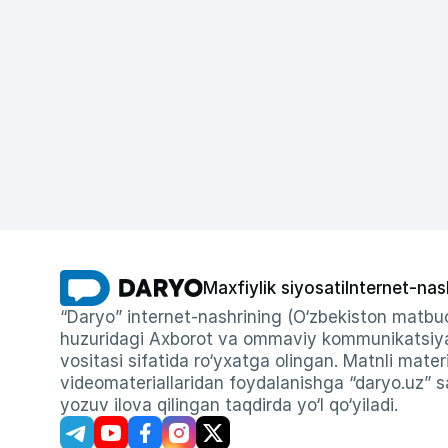
Maxfiylik siyosati
Internet-nas
“Daryo” internet-nashrining (O‘zbekiston matbuo
huzuridagi Axborot va ommaviy kommunikatsiyal
vositasi sifatida ro‘yxatga olingan. Matnli materi
videomateriallaridan foydalanishga “daryo.uz” sa
yozuv ilova qilingan taqdirda yo‘l qo‘yiladi.