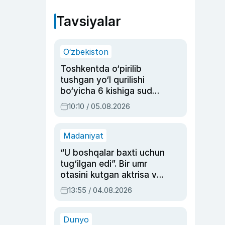
Tavsiyalar
O‘zbekiston
Toshkentda o‘pirilib
tushgan yo‘l qurilishi
bo‘yicha 6 kishiga sud
hukmi o‘qildi
10:10 / 05.08.2026
Madaniyat
“U boshqalar baxti uchun
tug‘ilgan edi”. Bir umr
otasini kutgan aktrisa va
dublyaj ustasi Rimma
13:55 / 04.08.2026
Ahmedovaning
sinovlarga to‘la hayoti
Dunyo