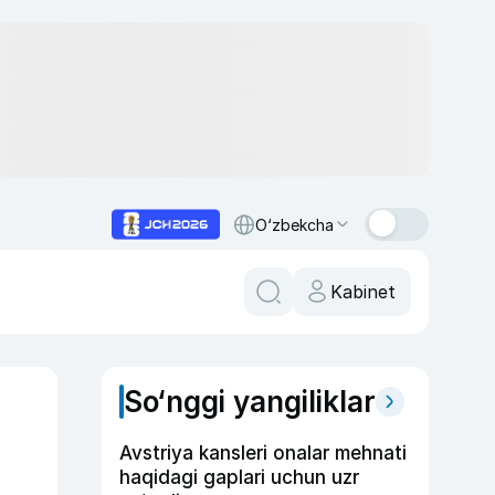
O‘zbekcha
Kabinet
So‘nggi yangiliklar
Avstriya kansleri onalar mehnati
haqidagi gaplari uchun uzr