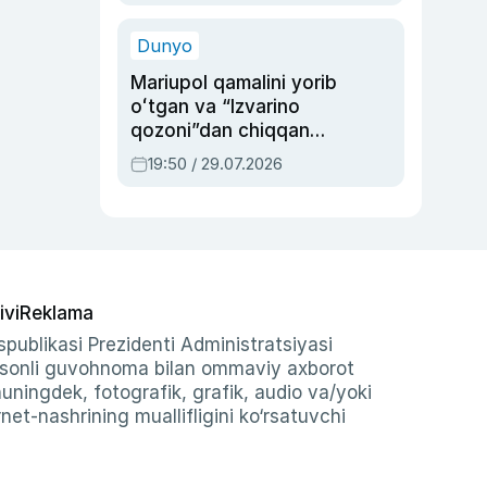
qolgan voqea
Dunyo
Mariupol qamalini yorib
oʻtgan va “Izvarino
qozoni”dan chiqqan
qahramon — Ukraina
19:50 / 29.07.2026
armiyasi bosh
qoʻmondoni Drapatiy
haqida
ivi
Reklama
publikasi Prezidenti Administratsiyasi
-sonli guvohnoma bilan ommaviy axborot
shuningdek, fotografik, grafik, audio va/yoki
et-nashrining muallifligini ko‘rsatuvchi