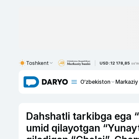
Toshkent
USD :
12 178,85
so'm
O‘zbekiston
Markaziy
Dahshatli tarkibga ega 
umid qilayotgan “Yunay