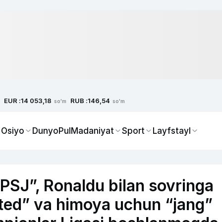
EUR :
RUB :
14 053,18
146,54
so'm
so'm
 Osiyo
Dunyo
Pul
Madaniyat
Sport
Layfstayl
“PSJ”, Ronaldu bilan sovringa
ted” va himoya uchun “jang”