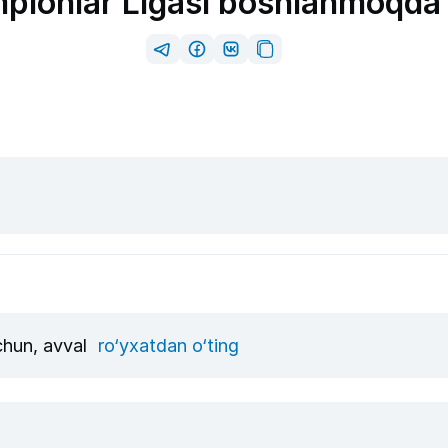
mpionlar Ligasi boshlanmoqda
uchun, avval
ro‘yxatdan o‘ting