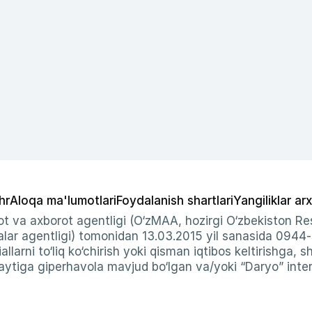
hr
Aloqa ma'lumotlari
Foydalanish shartlari
Yangiliklar arx
t va axborot agentligi (O‘zMAA, hozirgi O‘zbekiston Res
ar agentligi) tomonidan 13.03.2015 yil sanasida 0944
allarni to‘liq ko‘chirish yoki qisman iqtibos keltirishga, 
ytiga giperhavola mavjud bo‘lgan va/yoki “Daryo” intern