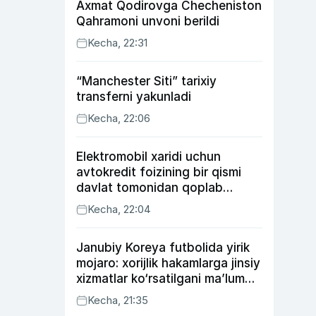
Axmat Qodirovga Checheniston
Qahramoni unvoni berildi
Kecha, 22:31
“Manchester Siti” tarixiy
transferni yakunladi
Kecha, 22:06
Elektromobil xaridi uchun
avtokredit foizining bir qismi
davlat tomonidan qoplab
berilishi mumkin
Kecha, 22:04
Janubiy Koreya futbolida yirik
mojaro: xorijlik hakamlarga jinsiy
xizmatlar ko‘rsatilgani ma’lum
qilindi
Kecha, 21:35