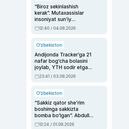
“Biroz sekinlashish
kerak”. Mutaxassislar
insoniyat sun’iy
intellektni boshqara
12:40 / 04.08.2026
olmay qolishidan xavotir
bildirdi
O‘zbekiston
Andijonda Tracker’ga 21
nafar bog‘cha bolasini
joylab, YTH sodir etgan
ayolga sud hukmi o‘qildi
23:41 / 03.08.2026
O‘zbekiston
“Sakkiz qator she’rim
boshimga sakkizta
bomba bo‘lgan”. Abdulla
Oripovni siyosiy
12:24 / 01.08.2026
ayblovlardan asrab