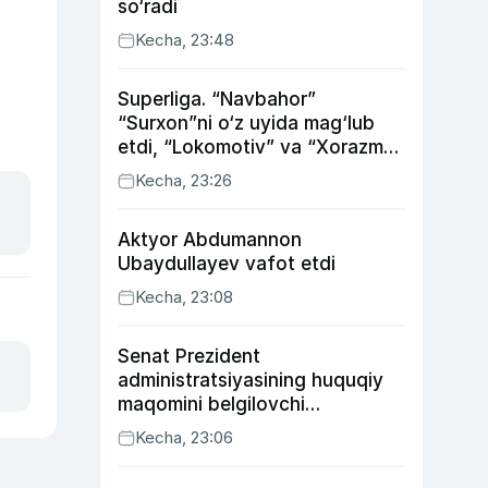
so‘radi
Kecha, 23:48
Superliga. “Navbahor”
“Surxon”ni o‘z uyida mag‘lub
etdi, “Lokomotiv” va “Xorazm”
uyda g‘alaba qozondi
Kecha, 23:26
Aktyor Abdu­mannon
Ubaydullayev vafot etdi
Kecha, 23:08
Senat Prezident
administratsiyasining huquqiy
maqomini belgilovchi
konstitutsiyaviy qonunni
Kecha, 23:06
ma’qulladi