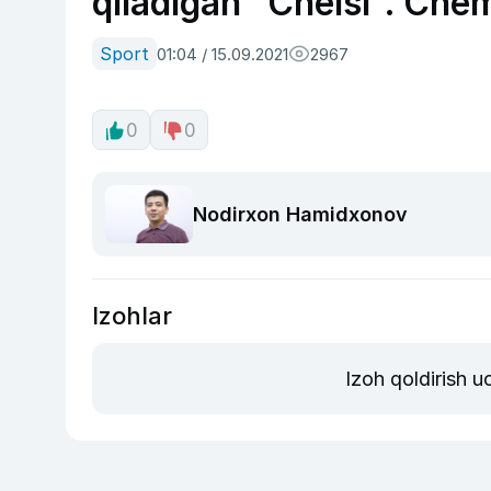
qiladigan “Chelsi”. Che
Sport
01:04 / 15.09.2021
2967
0
0
Nodirxon Hamidxonov
Izohlar
Izoh qoldirish 