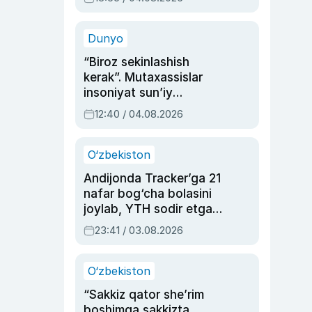
Ahmedovaning
sinovlarga to‘la hayoti
Dunyo
“Biroz sekinlashish
kerak”. Mutaxassislar
insoniyat sun’iy
intellektni boshqara
12:40 / 04.08.2026
olmay qolishidan xavotir
bildirdi
O‘zbekiston
Andijonda Tracker’ga 21
nafar bog‘cha bolasini
joylab, YTH sodir etgan
ayolga sud hukmi o‘qildi
23:41 / 03.08.2026
O‘zbekiston
“Sakkiz qator she’rim
boshimga sakkizta