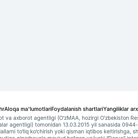
hr
Aloqa ma'lumotlari
Foydalanish shartlari
Yangiliklar arx
t va axborot agentligi (O‘zMAA, hozirgi O‘zbekiston Res
ar agentligi) tomonidan 13.03.2015 yil sanasida 0944
allarni to‘liq ko‘chirish yoki qisman iqtibos keltirishga, 