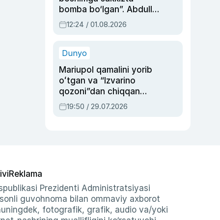
bomba bo‘lgan”. Abdulla
Oripovni siyosiy
12:24 / 01.08.2026
ayblovlardan asrab
qolgan voqea
Dunyo
Mariupol qamalini yorib
oʻtgan va “Izvarino
qozoni”dan chiqqan
qahramon — Ukraina
19:50 / 29.07.2026
armiyasi bosh
qoʻmondoni Drapatiy
haqida
ivi
Reklama
publikasi Prezidenti Administratsiyasi
-sonli guvohnoma bilan ommaviy axborot
shuningdek, fotografik, grafik, audio va/yoki