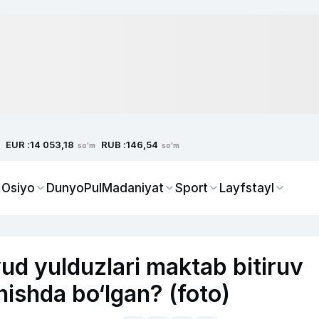
EUR :
RUB :
14 053,18
146,54
so'm
so'm
 Osiyo
Dunyo
Pul
Madaniyat
Sport
Layfstayl
d yulduzlari maktab bitiruv
ishda bo‘lgan? (foto)