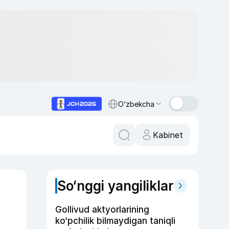
O‘zbekcha
Kabinet
So‘nggi yangiliklar
Gollivud aktyorlarining
ko‘pchilik bilmaydigan taniqli