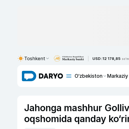
Toshkent
USD :
12 178,85
so'm
O‘zbekiston
Markaziy
Jahonga mashhur Gollivu
oqshomida qanday ko‘rin