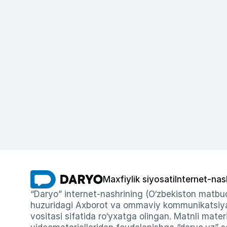
Maxfiylik siyosati
Internet-nas
“Daryo” internet-nashrining (O‘zbekiston matbuo
huzuridagi Axborot va ommaviy kommunikatsiyal
vositasi sifatida ro‘yxatga olingan. Matnli materi