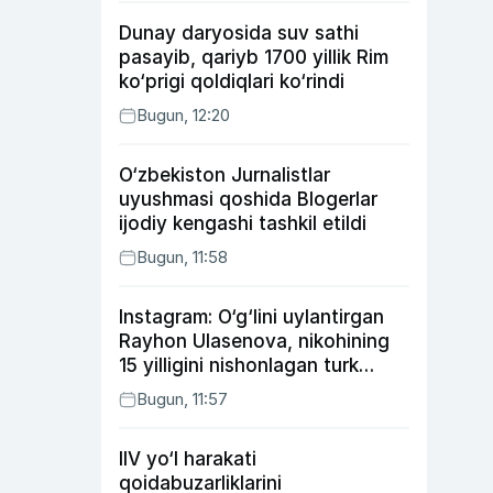
Dunay daryosida suv sathi
pasayib, qariyb 1700 yillik Rim
ko‘prigi qoldiqlari ko‘rindi
Bugun, 12:20
O‘zbekiston Jurnalistlar
uyushmasi qoshida Blogerlar
ijodiy kengashi tashkil etildi
Bugun, 11:58
Instagram: O‘g‘lini uylantirgan
Rayhon Ulasenova, nikohining
15 yilligini nishonlagan turk
aktyorlari va Kamelot qasriga
Bugun, 11:57
sayohat qilgan Zebo Rahimova
IIV yo‘l harakati
qoidabuzarliklarini