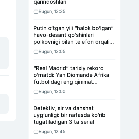
qarindoshlari
Bugun, 13:35
Putin o‘tgan yili “halok bo‘lgan”
havo-desant qo‘shinlari
polkovnigi bilan telefon orqali
suhbatlashdi
Bugun, 13:05
“Real Madrid” tarixiy rekord
o‘rnatdi: Yan Diomande Afrika
futbolidagi eng qimmat
transferga aylandi
Bugun, 13:00
Detektiv, sir va dahshat
uyg‘unligi: bir nafasda ko‘rib
tugatiladigan 3 ta serial
Bugun, 12:45