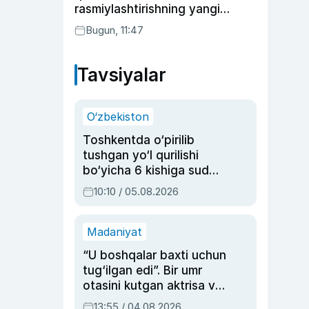
rasmiylashtirishning yangi
tartibini taklif qildi
Bugun, 11:47
Tavsiyalar
O‘zbekiston
Toshkentda o‘pirilib
tushgan yo‘l qurilishi
bo‘yicha 6 kishiga sud
hukmi o‘qildi
10:10 / 05.08.2026
Madaniyat
“U boshqalar baxti uchun
tug‘ilgan edi”. Bir umr
otasini kutgan aktrisa va
dublyaj ustasi Rimma
13:55 / 04.08.2026