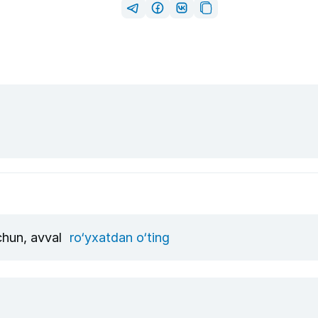
uchun, avval
ro‘yxatdan o‘ting