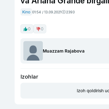
va Ariana Grande birgali
Kino
01:54 / 13.09.2021
2393
0
0
Muazzam Rajabova
Izohlar
Izoh qoldirish 