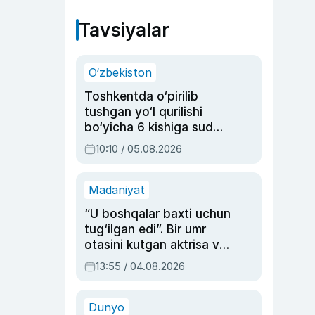
Tavsiyalar
O‘zbekiston
Toshkentda o‘pirilib
tushgan yo‘l qurilishi
bo‘yicha 6 kishiga sud
hukmi o‘qildi
10:10 / 05.08.2026
Madaniyat
“U boshqalar baxti uchun
tug‘ilgan edi”. Bir umr
otasini kutgan aktrisa va
dublyaj ustasi Rimma
13:55 / 04.08.2026
Ahmedovaning
sinovlarga to‘la hayoti
Dunyo