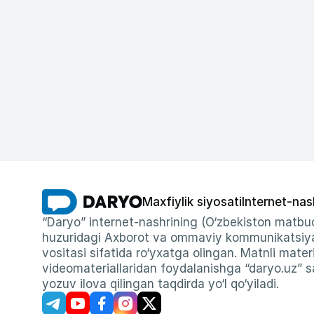
Maxfiylik siyosati
Internet-nas
“Daryo” internet-nashrining (O‘zbekiston matbuo
huzuridagi Axborot va ommaviy kommunikatsiyal
vositasi sifatida ro‘yxatga olingan. Matnli materi
videomateriallaridan foydalanishga “daryo.uz” sa
yozuv ilova qilingan taqdirda yo‘l qo‘yiladi.