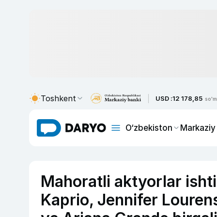
Toshkent
USD :
12 178,85
so'm
O‘zbekiston
Markaziy
Mahoratli aktyorlar isht
Kaprio, Jennifer Lourens