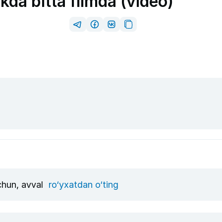
kda bitta filmda (video)
uchun, avval
ro‘yxatdan o‘ting