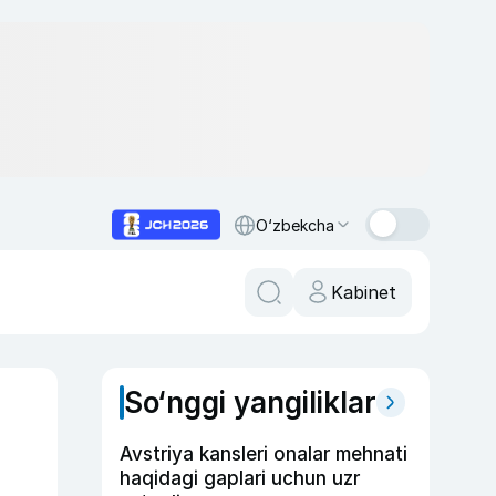
O‘zbekcha
Kabinet
So‘nggi yangiliklar
Avstriya kansleri onalar mehnati
haqidagi gaplari uchun uzr