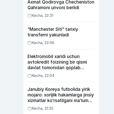
Axmat Qodirovga Checheniston
Qahramoni unvoni berildi
Kecha, 22:31
“Manchester Siti” tarixiy
transferni yakunladi
Kecha, 22:06
Elektromobil xaridi uchun
avtokredit foizining bir qismi
davlat tomonidan qoplab
berilishi mumkin
Kecha, 22:04
Janubiy Koreya futbolida yirik
mojaro: xorijlik hakamlarga jinsiy
xizmatlar ko‘rsatilgani ma’lum
qilindi
Kecha, 21:35