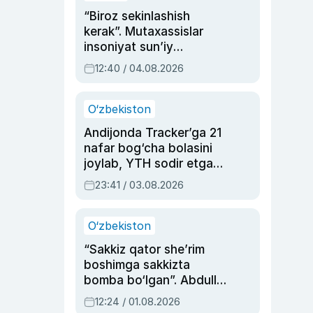
“Biroz sekinlashish
kerak”. Mutaxassislar
insoniyat sun’iy
intellektni boshqara
12:40 / 04.08.2026
olmay qolishidan xavotir
bildirdi
O‘zbekiston
Andijonda Tracker’ga 21
nafar bog‘cha bolasini
joylab, YTH sodir etgan
ayolga sud hukmi o‘qildi
23:41 / 03.08.2026
O‘zbekiston
“Sakkiz qator she’rim
boshimga sakkizta
bomba bo‘lgan”. Abdulla
Oripovni siyosiy
12:24 / 01.08.2026
ayblovlardan asrab