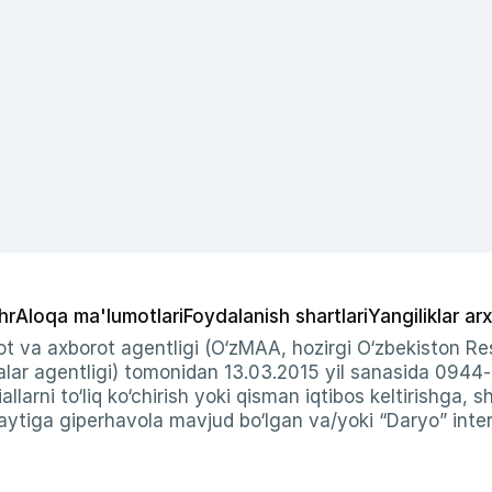
hr
Aloqa ma'lumotlari
Foydalanish shartlari
Yangiliklar arx
t va axborot agentligi (O‘zMAA, hozirgi O‘zbekiston Res
ar agentligi) tomonidan 13.03.2015 yil sanasida 0944
allarni to‘liq ko‘chirish yoki qisman iqtibos keltirishga, 
ytiga giperhavola mavjud bo‘lgan va/yoki “Daryo” intern