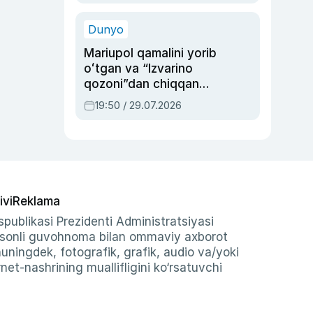
qolgan voqea
Dunyo
Mariupol qamalini yorib
oʻtgan va “Izvarino
qozoni”dan chiqqan
qahramon — Ukraina
19:50 / 29.07.2026
armiyasi bosh
qoʻmondoni Drapatiy
haqida
ivi
Reklama
publikasi Prezidenti Administratsiyasi
-sonli guvohnoma bilan ommaviy axborot
shuningdek, fotografik, grafik, audio va/yoki
et-nashrining muallifligini ko‘rsatuvchi