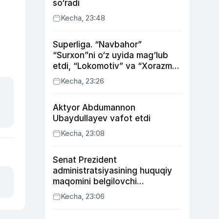
so‘radi
Kecha, 23:48
Superliga. “Navbahor”
“Surxon”ni o‘z uyida mag‘lub
etdi, “Lokomotiv” va “Xorazm”
uyda g‘alaba qozondi
Kecha, 23:26
Aktyor Abdu­mannon
Ubaydullayev vafot etdi
Kecha, 23:08
Senat Prezident
administratsiyasining huquqiy
maqomini belgilovchi
konstitutsiyaviy qonunni
Kecha, 23:06
ma’qulladi