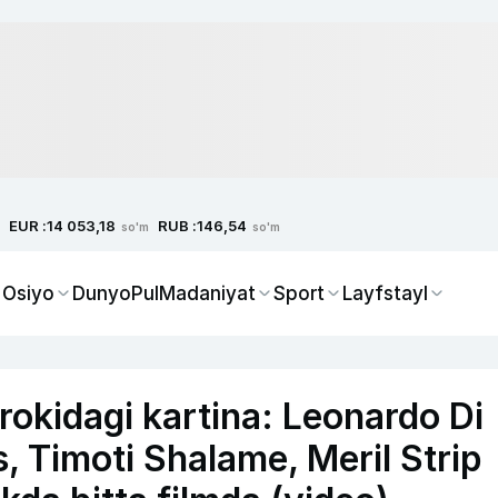
EUR :
RUB :
14 053,18
146,54
so'm
so'm
 Osiyo
Dunyo
Pul
Madaniyat
Sport
Layfstayl
irokidagi kartina: Leonardo Di
, Timoti Shalame, Meril Strip