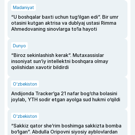
Madaniyat
“U boshqalar baxti uchun tug‘ilgan edi”. Bir umr
otasini kutgan aktrisa va dublyaj ustasi Rimma
Ahmedovaning sinovlarga to‘la hayoti
Dunyo
“Biroz sekinlashish kerak”. Mutaxassislar
insoniyat sun’iy intellektni boshqara olmay
qolishidan xavotir bildirdi
O‘zbekiston
Andijonda Tracker’ga 21 nafar bog‘cha bolasini
joylab, YTH sodir etgan ayolga sud hukmi o‘qildi
O‘zbekiston
“Sakkiz qator she’rim boshimga sakkizta bomba
bo‘lgan”. Abdulla Oripovni siyosiy ayblovlardan