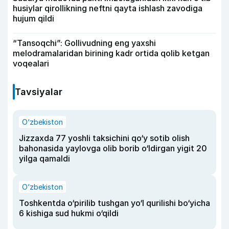
husiylar qirollikning neftni qayta ishlash zavodiga
hujum qildi
“Tansoqchi”: Gollivudning eng yaxshi
melodramalaridan birining kadr ortida qolib ketgan
voqealari
Tavsiyalar
O‘zbekiston
Jizzaxda 77 yoshli taksichini qo‘y sotib olish
bahonasida yaylovga olib borib o‘ldirgan yigit 20
yilga qamaldi
O‘zbekiston
Toshkentda o‘pirilib tushgan yo‘l qurilishi bo‘yicha
6 kishiga sud hukmi o‘qildi