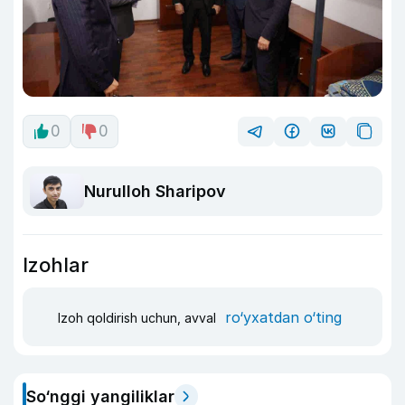
0
0
Nurulloh Sharipov
Izohlar
ro‘yxatdan o‘ting
Izoh qoldirish uchun, avval
So‘nggi yangiliklar