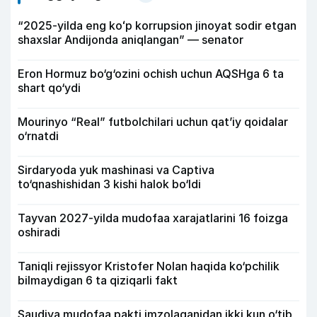
“2025-yilda eng koʻp korrupsion jinoyat sodir etgan
shaxslar Andijonda aniqlangan” — senator
Eron Hormuz bo‘g‘ozini ochish uchun AQSHga 6 ta
shart qo‘ydi
Mourinyo “Real” futbolchilari uchun qat’iy qoidalar
o‘rnatdi
Sirdaryoda yuk mashinasi va Captiva
to‘qnashishidan 3 kishi halok bo‘ldi
Tayvan 2027-yilda mudofaa xarajatlarini 16 foizga
oshiradi
Taniqli rejissyor Kristofer Nolan haqida ko‘pchilik
bilmaydigan 6 ta qiziqarli fakt
Saudiya mudofaa pakti imzolaganidan ikki kun o‘tib