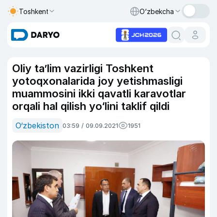
Toshkent
O‘zbekcha
Oliy ta’lim vazirligi Toshkent
yotoqxonalarida joy yetishmasligi
muammosini ikki qavatli karavotlar
orqali hal qilish yo‘lini taklif qildi
O‘zbekiston
03:59 / 09.09.2021
1951