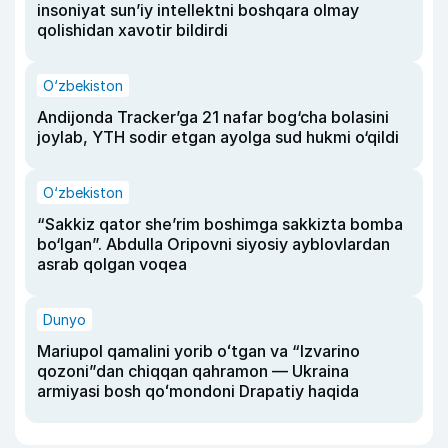
insoniyat sun’iy intellektni boshqara olmay
qolishidan xavotir bildirdi
O‘zbekiston
Andijonda Tracker’ga 21 nafar bog‘cha bolasini
joylab, YTH sodir etgan ayolga sud hukmi o‘qildi
O‘zbekiston
“Sakkiz qator she’rim boshimga sakkizta bomba
bo‘lgan”. Abdulla Oripovni siyosiy ayblovlardan
asrab qolgan voqea
Dunyo
Mariupol qamalini yorib oʻtgan va “Izvarino
qozoni”dan chiqqan qahramon — Ukraina
armiyasi bosh qoʻmondoni Drapatiy haqida