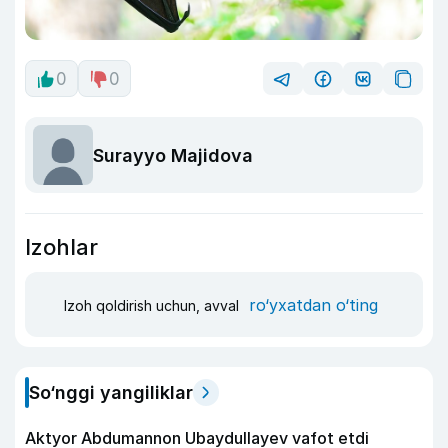
0
0
Surayyo Majidova
Izohlar
ro‘yxatdan o‘ting
Izoh qoldirish uchun, avval
So‘nggi yangiliklar
Aktyor Abdu­mannon Ubaydullayev vafot etdi