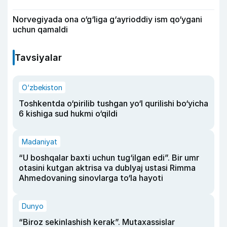
Norvegiyada ona o‘g‘liga g‘ayrioddiy ism qo‘ygani
uchun qamaldi
Tavsiyalar
O‘zbekiston
Toshkentda o‘pirilib tushgan yo‘l qurilishi bo‘yicha
6 kishiga sud hukmi o‘qildi
Madaniyat
“U boshqalar baxti uchun tug‘ilgan edi”. Bir umr
otasini kutgan aktrisa va dublyaj ustasi Rimma
Ahmedovaning sinovlarga to‘la hayoti
Dunyo
“Biroz sekinlashish kerak”. Mutaxassislar