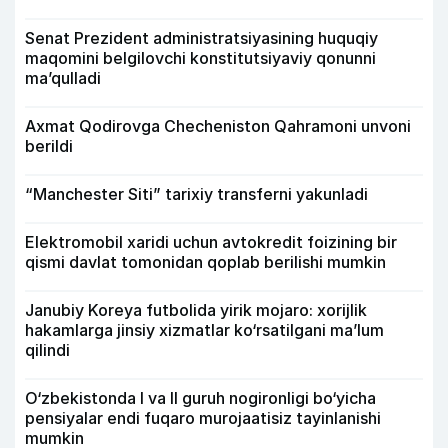
Senat Prezident administratsiyasining huquqiy
maqomini belgilovchi konstitutsiyaviy qonunni
ma’qulladi
Axmat Qodirovga Checheniston Qahramoni unvoni
berildi
“Manchester Siti” tarixiy transferni yakunladi
Elektromobil xaridi uchun avtokredit foizining bir
qismi davlat tomonidan qoplab berilishi mumkin
Janubiy Koreya futbolida yirik mojaro: xorijlik
hakamlarga jinsiy xizmatlar ko‘rsatilgani ma’lum
qilindi
O‘zbekistonda I va II guruh nogironligi bo‘yicha
pensiyalar endi fuqaro murojaatisiz tayinlanishi
mumkin