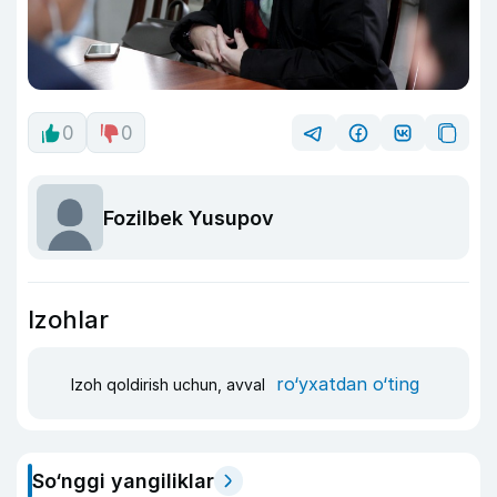
0
0
Fozilbek Yusupov
Izohlar
ro‘yxatdan o‘ting
Izoh qoldirish uchun, avval
So‘nggi yangiliklar