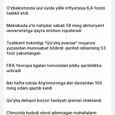
O‘zbekistonda iyul oyida yillik inflyatsiya 6,4 foizni
tashkil etdi
Meksikada a’lo natijalar sabab 58 ming abituriyent
universitetga qayta imtihon topshiradi
Toshkent hokimligi “Qo‘yliq avenue” mojarosi
yuzasidan munosabat bildirdi: qurilish ishlarining 53
foizi yakunlangan
FIFA Yevropa ligalari tomonidan jiddiy qarshilikka
uchradi
Ikki hafta ichida Afg‘onistonga ikki davlatdan 100
ming odam qaytib keldi
Qo‘yliq dehqon bozori faoliyati qisman cheklandi
Chinozda hududi obod qilinmagan mahallalarni