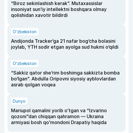
“Biroz sekinlashish kerak”. Mutaxassislar
insoniyat sun’iy intellektni boshqara olmay
qolishidan xavotir bildirdi
O‘zbekiston
Andijonda Tracker’ga 21 nafar bog‘cha bolasini
joylab, YTH sodir etgan ayolga sud hukmi o‘qildi
O‘zbekiston
“Sakkiz qator she’rim boshimga sakkizta bomba
bo‘lgan”. Abdulla Oripovni siyosiy ayblovlardan
asrab qolgan voqea
Dunyo
Mariupol qamalini yorib oʻtgan va “Izvarino
qozoni”dan chiqqan qahramon — Ukraina
armiyasi bosh qoʻmondoni Drapatiy haqida