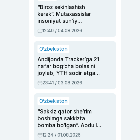
“Biroz sekinlashish
kerak”. Mutaxassislar
insoniyat sun’iy
intellektni boshqara
12:40 / 04.08.2026
olmay qolishidan xavotir
bildirdi
O‘zbekiston
Andijonda Tracker’ga 21
nafar bog‘cha bolasini
joylab, YTH sodir etgan
ayolga sud hukmi o‘qildi
23:41 / 03.08.2026
O‘zbekiston
“Sakkiz qator she’rim
boshimga sakkizta
bomba bo‘lgan”. Abdulla
Oripovni siyosiy
12:24 / 01.08.2026
ayblovlardan asrab