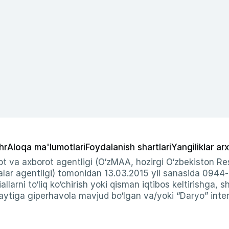
hr
Aloqa ma'lumotlari
Foydalanish shartlari
Yangiliklar arx
t va axborot agentligi (O‘zMAA, hozirgi O‘zbekiston Res
ar agentligi) tomonidan 13.03.2015 yil sanasida 0944
allarni to‘liq ko‘chirish yoki qisman iqtibos keltirishga, 
ytiga giperhavola mavjud bo‘lgan va/yoki “Daryo” intern