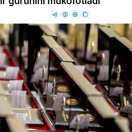
ir guruhini mukofotladi