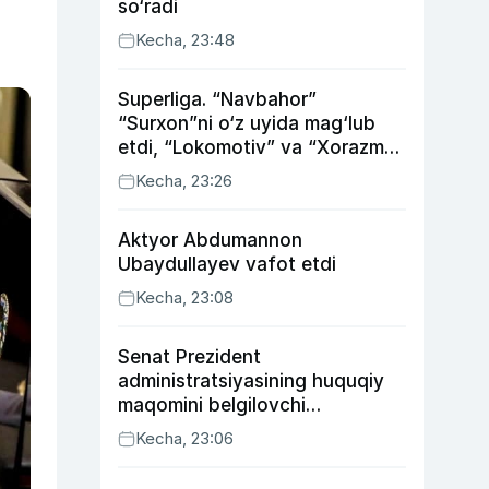
so‘radi
Kecha, 23:48
Superliga. “Navbahor”
“Surxon”ni o‘z uyida mag‘lub
etdi, “Lokomotiv” va “Xorazm”
uyda g‘alaba qozondi
Kecha, 23:26
Aktyor Abdu­mannon
Ubaydullayev vafot etdi
Kecha, 23:08
Senat Prezident
administratsiyasining huquqiy
maqomini belgilovchi
konstitutsiyaviy qonunni
Kecha, 23:06
ma’qulladi