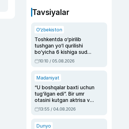
Tavsiyalar
O‘zbekiston
Toshkentda o‘pirilib
tushgan yo‘l qurilishi
bo‘yicha 6 kishiga sud
hukmi o‘qildi
10:10 / 05.08.2026
Madaniyat
“U boshqalar baxti uchun
tug‘ilgan edi”. Bir umr
otasini kutgan aktrisa va
dublyaj ustasi Rimma
13:55 / 04.08.2026
Ahmedovaning
sinovlarga to‘la hayoti
Dunyo