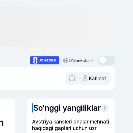
O‘zbekcha
Kabinet
So‘nggi yangiliklar
h
Avstriya kansleri onalar mehnati
haqidagi gaplari uchun uzr