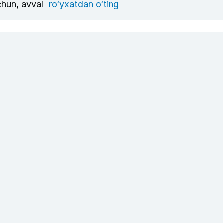
uchun, avval
ro‘yxatdan o‘ting