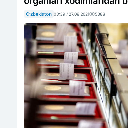
organlari xodimlaridan b
O‘zbekiston
03:39 / 27.08.2021
5388