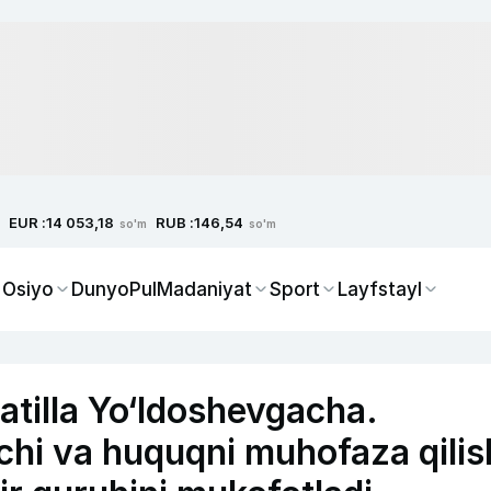
EUR :
RUB :
14 053,18
146,54
so'm
so'm
 Osiyo
Dunyo
Pul
Madaniyat
Sport
Layfstayl
tilla Yo‘ldoshevgacha.
chi va huquqni muhofaza qilis