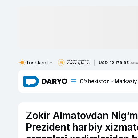
Toshkent
USD :
12 178,85
so'm
O‘zbekiston
Markaziy
Zokir Almatovdan Nig‘ma
Prezident harbiy xizmat