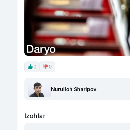
0
0
Nurulloh Sharipov
Izohlar