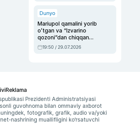
qolgan voqea
Dunyo
Mariupol qamalini yorib
oʻtgan va “Izvarino
qozoni”dan chiqqan
qahramon — Ukraina
19:50 / 29.07.2026
armiyasi bosh
qoʻmondoni Drapatiy
haqida
ivi
Reklama
publikasi Prezidenti Administratsiyasi
-sonli guvohnoma bilan ommaviy axborot
shuningdek, fotografik, grafik, audio va/yoki
et-nashrining muallifligini ko‘rsatuvchi