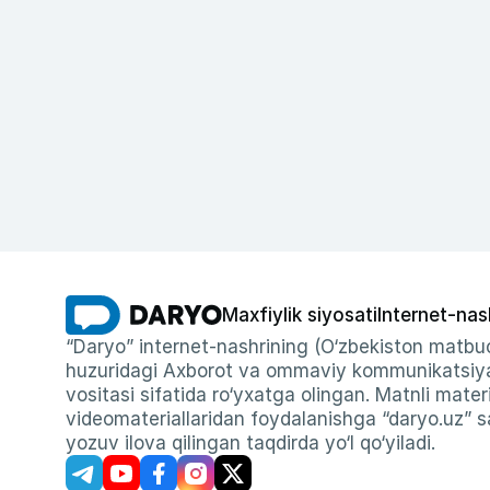
Maxfiylik siyosati
Internet-nas
“Daryo” internet-nashrining (O‘zbekiston matbuo
huzuridagi Axborot va ommaviy kommunikatsiyal
vositasi sifatida ro‘yxatga olingan. Matnli materi
videomateriallaridan foydalanishga “daryo.uz” sa
yozuv ilova qilingan taqdirda yo‘l qo‘yiladi.