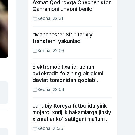
Axmat Qodirovga Checheniston
Qahramoni unvoni berildi
Kecha, 22:31
“Manchester Siti” tarixiy
transferni yakunladi
Kecha, 22:06
Elektromobil xaridi uchun
avtokredit foizining bir qismi
davlat tomonidan qoplab
berilishi mumkin
Kecha, 22:04
Janubiy Koreya futbolida yirik
mojaro: xorijlik hakamlarga jinsiy
xizmatlar ko‘rsatilgani ma’lum
qilindi
Kecha, 21:35