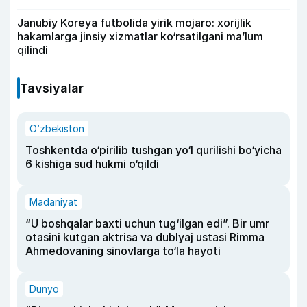
Janubiy Koreya futbolida yirik mojaro: xorijlik
hakamlarga jinsiy xizmatlar ko‘rsatilgani ma’lum
qilindi
Tavsiyalar
O‘zbekiston
Toshkentda o‘pirilib tushgan yo‘l qurilishi bo‘yicha
6 kishiga sud hukmi o‘qildi
Madaniyat
“U boshqalar baxti uchun tug‘ilgan edi”. Bir umr
otasini kutgan aktrisa va dublyaj ustasi Rimma
Ahmedovaning sinovlarga to‘la hayoti
Dunyo