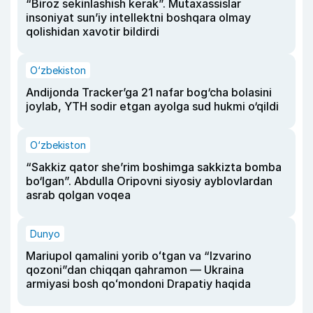
“Biroz sekinlashish kerak”. Mutaxassislar
insoniyat sun’iy intellektni boshqara olmay
qolishidan xavotir bildirdi
O‘zbekiston
Andijonda Tracker’ga 21 nafar bog‘cha bolasini
joylab, YTH sodir etgan ayolga sud hukmi o‘qildi
O‘zbekiston
“Sakkiz qator she’rim boshimga sakkizta bomba
bo‘lgan”. Abdulla Oripovni siyosiy ayblovlardan
asrab qolgan voqea
Dunyo
Mariupol qamalini yorib oʻtgan va “Izvarino
qozoni”dan chiqqan qahramon — Ukraina
armiyasi bosh qoʻmondoni Drapatiy haqida