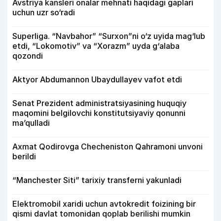
Avstriya kansleri onalar mehnati haqidagi gaplari
uchun uzr so‘radi
Superliga. “Navbahor” “Surxon”ni o‘z uyida mag‘lub
etdi, “Lokomotiv” va “Xorazm” uyda g‘alaba
qozondi
Aktyor Abdu­mannon Ubaydullayev vafot etdi
Senat Prezident administratsiyasining huquqiy
maqomini belgilovchi konstitutsiyaviy qonunni
ma’qulladi
Axmat Qodirovga Checheniston Qahramoni unvoni
berildi
“Manchester Siti” tarixiy transferni yakunladi
Elektromobil xaridi uchun avtokredit foizining bir
qismi davlat tomonidan qoplab berilishi mumkin