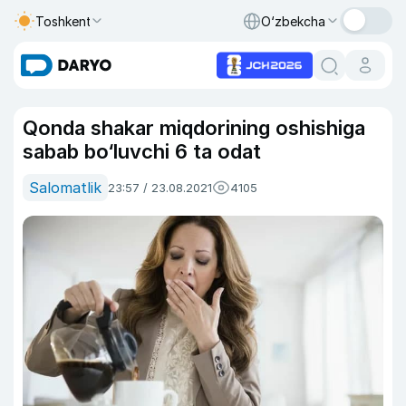
Toshkent
O‘zbekcha
Qonda shakar miqdorining oshishiga
sabab bo‘luvchi 6 ta odat
Salomatlik
23:57 / 23.08.2021
4105