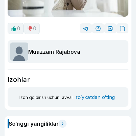
0
0
Muazzam Rajabova
Izohlar
ro‘yxatdan o‘ting
Izoh qoldirish uchun, avval
So‘nggi yangiliklar