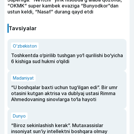
“OKMK” super kambek evaziga “Bunyodkor”dan
ustun keldi, “Nasaf” durang qayd etdi
Tavsiyalar
O‘zbekiston
Toshkentda o‘pirilib tushgan yo‘l qurilishi bo‘yicha
6 kishiga sud hukmi o‘qildi
Madaniyat
“U boshqalar baxti uchun tug‘ilgan edi”. Bir umr
otasini kutgan aktrisa va dublyaj ustasi Rimma
Ahmedovaning sinovlarga to‘la hayoti
Dunyo
“Biroz sekinlashish kerak”. Mutaxassislar
insoniyat sun’iy intellektni boshqara olmay