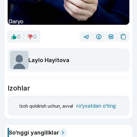
0
0
Laylo Hayitova
Izohlar
ro‘yxatdan o‘ting
Izoh qoldirish uchun, avval
So‘nggi yangiliklar