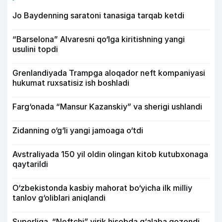
Jo Baydenning saratoni tanasiga tarqab ketdi
“Barselona” Alvaresni qo‘lga kiritishning yangi
usulini topdi
Grenlandiyada Trampga aloqador neft kompaniyasi
hukumat ruxsatisiz ish boshladi
Farg‘onada “Mansur Kazanskiy” va sherigi ushlandi
Zidanning o‘g‘li yangi jamoaga o‘tdi
Avstraliyada 150 yil oldin olingan kitob kutubxonaga
qaytarildi
O‘zbekistonda kasbiy mahorat bo‘yicha ilk milliy
tanlov g‘oliblari aniqlandi
Superliga. “Neftchi” yirik hisobda g‘alaba qozondi,