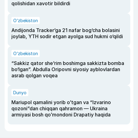
qolishidan xavotir bildirdi
O‘zbekiston
Andijonda Tracker’ga 21 nafar bog‘cha bolasini
joylab, YTH sodir etgan ayolga sud hukmi o‘qildi
O‘zbekiston
“Sakkiz qator she’rim boshimga sakkizta bomba
bo‘lgan”. Abdulla Oripovni siyosiy ayblovlardan
asrab qolgan voqea
Dunyo
Mariupol qamalini yorib oʻtgan va “Izvarino
qozoni”dan chiqqan qahramon — Ukraina
armiyasi bosh qoʻmondoni Drapatiy haqida