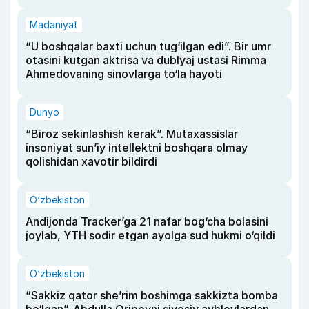
Madaniyat
“U boshqalar baxti uchun tug‘ilgan edi”. Bir umr
otasini kutgan aktrisa va dublyaj ustasi Rimma
Ahmedovaning sinovlarga to‘la hayoti
Dunyo
“Biroz sekinlashish kerak”. Mutaxassislar
insoniyat sun’iy intellektni boshqara olmay
qolishidan xavotir bildirdi
O‘zbekiston
Andijonda Tracker’ga 21 nafar bog‘cha bolasini
joylab, YTH sodir etgan ayolga sud hukmi o‘qildi
O‘zbekiston
“Sakkiz qator she’rim boshimga sakkizta bomba
bo‘lgan”. Abdulla Oripovni siyosiy ayblovlardan