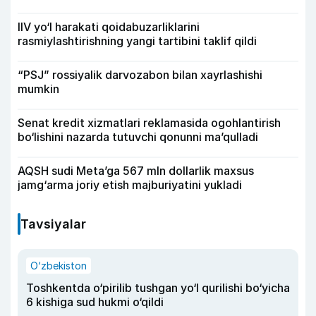
IIV yo‘l harakati qoidabuzarliklarini
rasmiylashtirishning yangi tartibini taklif qildi
“PSJ” rossiyalik darvozabon bilan xayrlashishi
mumkin
Senat kredit xizmatlari reklamasida ogohlantirish
bo‘lishini nazarda tutuvchi qonunni ma’qulladi
AQSH sudi Meta’ga 567 mln dollarlik maxsus
jamg‘arma joriy etish majburiyatini yukladi
Tavsiyalar
O‘zbekiston
Toshkentda o‘pirilib tushgan yo‘l qurilishi bo‘yicha
6 kishiga sud hukmi o‘qildi