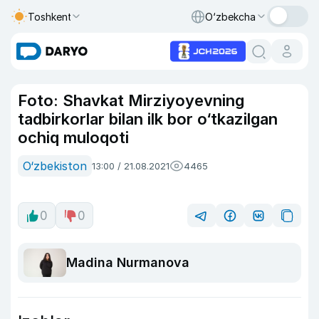
Toshkent
O‘zbekcha
Foto: Shavkat Mirziyoyevning
tadbirkorlar bilan ilk bor o‘tkazilgan
ochiq muloqoti
O‘zbekiston
13:00 / 21.08.2021
4465
0
0
Madina Nurmanova