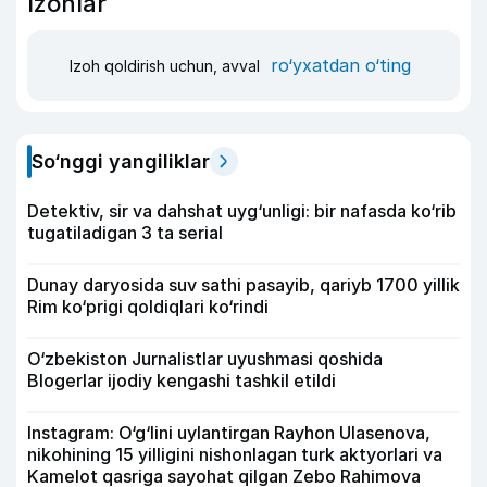
Izohlar
ro‘yxatdan o‘ting
Izoh qoldirish uchun, avval
So‘nggi yangiliklar
Detektiv, sir va dahshat uyg‘unligi: bir nafasda ko‘rib
tugatiladigan 3 ta serial
Dunay daryosida suv sathi pasayib, qariyb 1700 yillik
Rim ko‘prigi qoldiqlari ko‘rindi
O‘zbekiston Jurnalistlar uyushmasi qoshida
Blogerlar ijodiy kengashi tashkil etildi
Instagram: O‘g‘lini uylantirgan Rayhon Ulasenova,
nikohining 15 yilligini nishonlagan turk aktyorlari va
Kamelot qasriga sayohat qilgan Zebo Rahimova